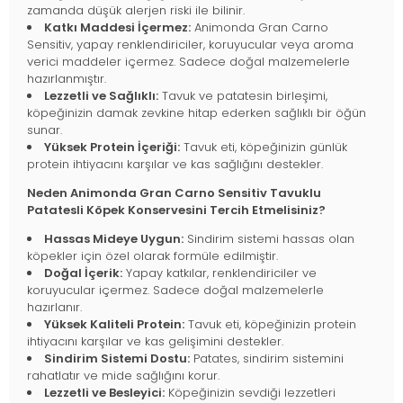
zamanda düşük alerjen riski ile bilinir.
Katkı Maddesi İçermez:
Animonda Gran Carno
Sensitiv, yapay renklendiriciler, koruyucular veya aroma
verici maddeler içermez. Sadece doğal malzemelerle
hazırlanmıştır.
Lezzetli ve Sağlıklı:
Tavuk ve patatesin birleşimi,
köpeğinizin damak zevkine hitap ederken sağlıklı bir öğün
sunar.
Yüksek Protein İçeriği:
Tavuk eti, köpeğinizin günlük
protein ihtiyacını karşılar ve kas sağlığını destekler.
Neden Animonda Gran Carno Sensitiv Tavuklu
Patatesli Köpek Konservesini Tercih Etmelisiniz?
Hassas Mideye Uygun:
Sindirim sistemi hassas olan
köpekler için özel olarak formüle edilmiştir.
Doğal İçerik:
Yapay katkılar, renklendiriciler ve
koruyucular içermez. Sadece doğal malzemelerle
hazırlanır.
Yüksek Kaliteli Protein:
Tavuk eti, köpeğinizin protein
ihtiyacını karşılar ve kas gelişimini destekler.
Sindirim Sistemi Dostu:
Patates, sindirim sistemini
rahatlatır ve mide sağlığını korur.
Lezzetli ve Besleyici:
Köpeğinizin sevdiği lezzetleri