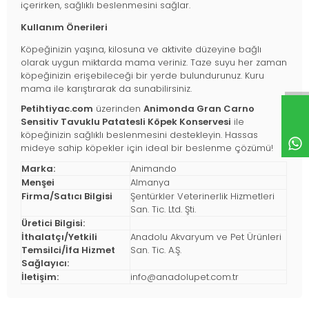
içerirken, sağlıklı beslenmesini sağlar.
Kullanım Önerileri
Köpeğinizin yaşına, kilosuna ve aktivite düzeyine bağlı
olarak uygun miktarda mama veriniz. Taze suyu her zaman
köpeğinizin erişebileceği bir yerde bulundurunuz. Kuru
mama ile karıştırarak da sunabilirsiniz.
Petihtiyac.com
üzerinden
Animonda Gran Carno
Sensitiv Tavuklu Patatesli Köpek Konservesi
ile
köpeğinizin sağlıklı beslenmesini destekleyin. Hassas
mideye sahip köpekler için ideal bir beslenme çözümü!
Marka:
Animando
Menşei
Almanya
Firma/Satıcı Bilgisi
Şentürkler Veterinerlik Hizmetleri
San. Tic. Ltd. Şti.
Üretici Bilgisi:
İthalatçı/Yetkili
Anadolu Akvaryum ve Pet Ürünleri
Temsilci/İfa Hizmet
San. Tic. A.Ş.
Sağlayıcı:
İletişim:
info@anadolupet.com.tr