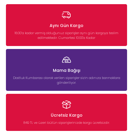
Aynı Gün Kargo
16:00’a kadar vermiş olduğunuz siparişler aynı gün kargoya teslim
edilmektedir. Cumartesi 10:00'a Kadar
Mama Bağışı
Dostluk Kumbarası olarak verilen siparişler sizin adınıza barınaklara
gönderiliyor.
Ücretsiz Kargo
849 TL ve üzeri bütün siparişlerinizde kargo ücretsizdir.