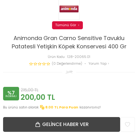
Tümünü Gör
Animonda Gran Carno Sensitive Tavuklu
Patatesli Yetişkin Köpek Konservesi 400 Gr
Ürün Kodu :
128-20065.01
(0 Değerlendirme)
Yorum Yap
215,00
TL
%7
200,00
TL
INDIRIMLI
Bu ürünü satın alarak
8.00
TL Para Puan
kazanırsınız!
GELINCE HABER VER