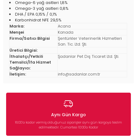
Omega-6 yağ asitleri 1,8%
Omega-3 yağ asitleri 0,8%
DHA / EPA 0,15% / 0,1%
Karbonhidrat NFE 29,5%
Marka:
Acana
Menşei
Kanada
Firma/Satıcı Bilgisi
Şentürkler Veterinerlik Hizmetleri
San. Tic. Ltd. Şti.
Üretici Bilgisi:
İthalatçı/Yetkili
Şadanlar Pet Dış Ticaret Ltd. Şti.
Temsilci/İfa Hizmet
Sağlayıcı:
İletişim:
info@sadanlar.com.tr
Aynı Gün Kargo
16:00’a kadar vermiş olduğunuz siparişler aynı gün kargoya teslim
edilmektedir. Cumartesi 10:00'a Kadar