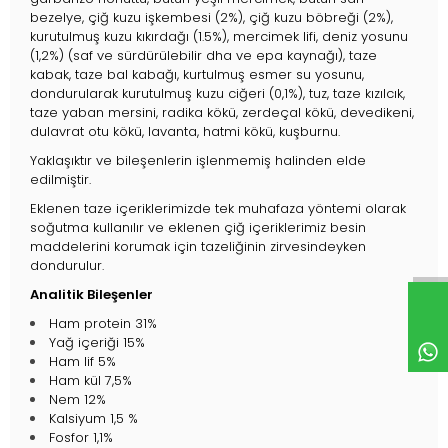
bezelye, çiğ kuzu işkembesi (2%), çiğ kuzu böbreği (2%),
kurutulmuş kuzu kıkırdağı (1.5%), mercimek lifi, deniz yosunu
(1,2%) (saf ve sürdürülebilir dha ve epa kaynağı), taze
kabak, taze bal kabağı, kurtulmuş esmer su yosunu,
dondurularak kurutulmuş kuzu ciğeri (0,1%), tuz, taze kızılcık,
taze yaban mersini, radika kökü, zerdeçal kökü, devedikeni,
dulavrat otu kökü, lavanta, hatmi kökü, kuşburnu.
Yaklaşıktır ve bileşenlerin işlenmemiş halinden elde
edilmiştir.
Eklenen taze içeriklerimizde tek muhafaza yöntemi olarak
soğutma kullanılır ve eklenen çiğ içeriklerimiz besin
maddelerini korumak için tazeliğinin zirvesindeyken
dondurulur.
Analitik Bileşenler
Ham protein 31%
Yağ içeriği 15%
Ham lif 5%
Ham kül 7,5%
Nem 12%
Kalsiyum 1,5 %
Fosfor 1,1%