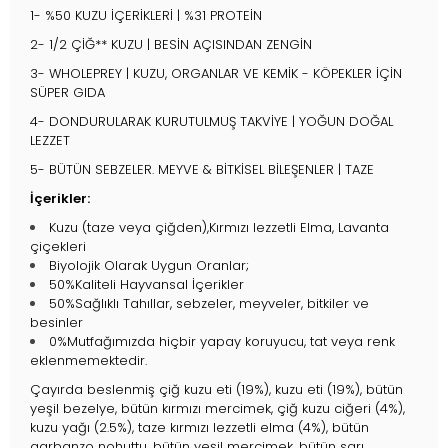
1- %50 KUZU İÇERİKLERİ | %31 PROTEİN
2- 1/2 ÇİĞ** KUZU | BESİN AÇISINDAN ZENGİN
3- WHOLEPREY | KUZU, ORGANLAR VE KEMİK - KÖPEKLER İÇİN
SÜPER GIDA
4- DONDURULARAK KURUTULMUŞ TAKVİYE | YOĞUN DOĞAL
LEZZET
5- BÜTÜN SEBZELER. MEYVE & BİTKİSEL BİLEŞENLER | TAZE
İçerikler:
Kuzu (taze veya çiğden),Kırmızı lezzetli Elma, Lavanta
çiçekleri
Biyolojik Olarak Uygun Oranlar;
50%Kaliteli Hayvansal İçerikler
50%Sağlıklı Tahıllar, sebzeler, meyveler, bitkiler ve
besinler
0%Mutfağımızda hiçbir yapay koruyucu, tat veya renk
eklenmemektedir.
Çayırda beslenmiş çiğ kuzu eti (19%), kuzu eti (19%), bütün
yeşil bezelye, bütün kırmızı mercimek, çiğ kuzu ciğeri (4%),
kuzu yağı (2.5%), taze kırmızı lezzetli elma (4%), bütün
garbanzo nohuttu, bütün yeşil mercimek, bütün sarı