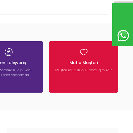
nli alışveriş
Mutlu Müşteri
 Sertifikası ile güvenli
Müşteri mutluluğu 1. önceliğimizdir.
iş Petihtiyac.com’da