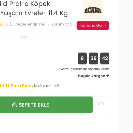
ld Prairie Köpek
aşam Evreleri 11,4 Kg
(0 Değerlendirme)
Yorum Yap
Tümünü Gör
:
:
8
28
41
Saat içerisinde sipariş verin
bugün kargoda!
40
TL Para Puan
kazanırsınız!
SEPETE EKLE