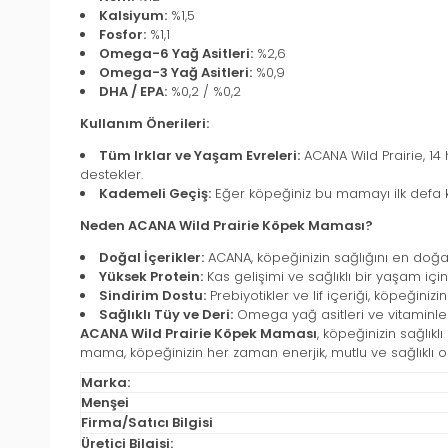
Kalsiyum:
%1,5
Fosfor:
%1,1
Omega-6 Yağ Asitleri:
%2,6
Omega-3 Yağ Asitleri:
%0,9
DHA / EPA:
%0,2 / %0,2
Kullanım Önerileri:
Tüm Irklar ve Yaşam Evreleri:
ACANA Wild Prairie, 14
destekler.
Kademeli Geçiş:
Eğer köpeğiniz bu mamayı ilk defa k
Neden ACANA Wild Prairie Köpek Maması?
Doğal İçerikler:
ACANA, köpeğinizin sağlığını en doğal
Yüksek Protein:
Kas gelişimi ve sağlıklı bir yaşam için
Sindirim Dostu:
Prebiyotikler ve lif içeriği, köpeğinizi
Sağlıklı Tüy ve Deri:
Omega yağ asitleri ve vitaminler,
ACANA Wild Prairie Köpek Maması
, köpeğinizin sağlık
mama, köpeğinizin her zaman enerjik, mutlu ve sağlıklı o
Marka:
Menşei
Firma/Satıcı Bilgisi
Üretici Bilgisi: