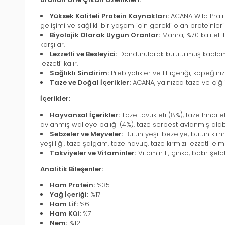
Yüksek Kaliteli Protein Kaynakları:
ACANA Wild Prairie
gelişimi ve sağlıklı bir yaşam için gerekli olan proteinler
Biyolojik Olarak Uygun Oranlar:
Mama, %70 kaliteli 
karşılar.
Lezzetli ve Besleyici:
Dondurularak kurutulmuş kaplam
lezzetli kalır.
Sağlıklı Sindirim:
Prebiyotikler ve lif içeriği, köpeğini
Taze ve Doğal İçerikler:
ACANA, yalnızca taze ve çiğ i
İçerikler:
Hayvansal İçerikler:
Taze tavuk eti (8%), taze hindi et
avlanmış walleye balığı (4%), taze serbest avlanmış alaba
Sebzeler ve Meyveler:
Bütün yeşil bezelye, bütün kırm
yeşilliği, taze şalgam, taze havuç, taze kırmızı lezzetli el
Takviyeler ve Vitaminler:
Vitamin E, çinko, bakır şelat
Analitik Bileşenler:
Ham Protein:
%35
Yağ İçeriği:
%17
Ham Lif:
%6
Ham Kül:
%7
Nem:
%12