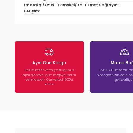
İthalatçı/Yetkili Temsilci/İfa Hizmet Sağlayıcı:
İletişim:
Aynı Gün Kargo
Mama Bağ
16:00’a kadar vermiş olduğunuz
Dostluk Kumbarası ola
siparişler aynı gün kargoya teslim
siparişler sizin adınız
edilmektedir. Cumartesi 10:00'a
gönderiliyor
Kadar