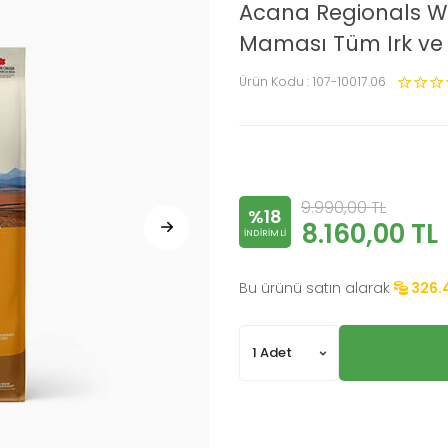
Acana Regionals Wi
Maması Tüm Irk ve Y
Ürün Kodu :
107-10017.06
9.990,00
TL
%18
8.160,00
TL
INDIRIMLI
Bu ürünü satın alarak
326.