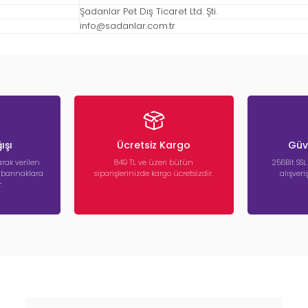
Şadanlar Pet Dış Ticaret Ltd. Şti.
info@sadanlar.com.tr
ışı
Ücretsiz Kargo
Güve
rak verilen
849 TL ve üzeri bütün
256Bit SSL
a barınaklara
siparişlerinizde kargo ücretsizdir.
alışver
.