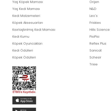
Yaş Köpek Maması
Orijen
Yaş Kedi Maması
N&D
Kedi Malzemeleri
Leo's
Köpek Aksesuarları
Friskies
Kısırlaştırılmış Kedi Maması
Hills Science
Kedi Kumu
PisiPisi
Köpek Oyuncakları
Reflex Plus
Kedi Ödülleri
Sanicat
Köpek Ödülleri
Schesir
Trixie