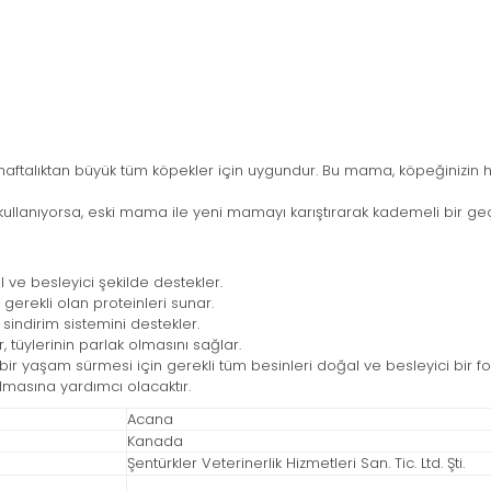
 haftalıktan büyük tüm köpekler için uygundur. Bu mama, köpeğinizin h
ullanıyorsa, eski mama ile yeni mamayı karıştırarak kademeli bir geç
 ve besleyici şekilde destekler.
 gerekli olan proteinleri sunar.
n sindirim sistemini destekler.
 tüylerinin parlak olmasını sağlar.
lı bir yaşam sürmesi için gerekli tüm besinleri doğal ve besleyici bir f
lmasına yardımcı olacaktır.
Acana
Kanada
Şentürkler Veterinerlik Hizmetleri San. Tic. Ltd. Şti.