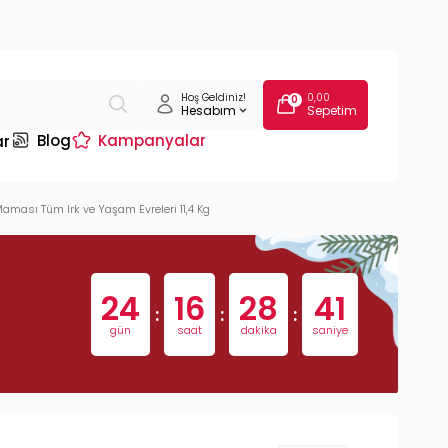
Hoş Geldiniz!
0,00
0
Hesabım
Sepetim
Blog
Kampanyalar
ar
aması Tüm Irk ve Yaşam Evreleri 11,4 Kg
24
16
28
40
:
:
:
gün
saat
dakika
saniye