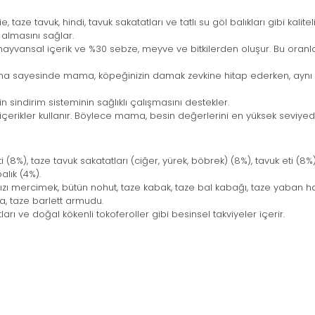
, taze tavuk, hindi, tavuk sakatatları ve tatlı su göl balıkları gibi kali
i almasını sağlar.
hayvansal içerik ve %30 sebze, meyve ve bitkilerden oluşur. Bu oranlar
a sayesinde mama, köpeğinizin damak zevkine hitap ederken, aynı 
zin sindirim sisteminin sağlıklı çalışmasını destekler.
çerikler kullanır. Böylece mama, besin değerlerini en yüksek seviyede 
i (8%), taze tavuk sakatatları (ciğer, yürek, böbrek) (8%), tavuk eti (8%)
lık (4%).
ızı mercimek, bütün nohut, taze kabak, taze bal kabağı, taze yaban hav
ma, taze barlett armudu.
ları ve doğal kökenli tokoferoller gibi besinsel takviyeler içerir.