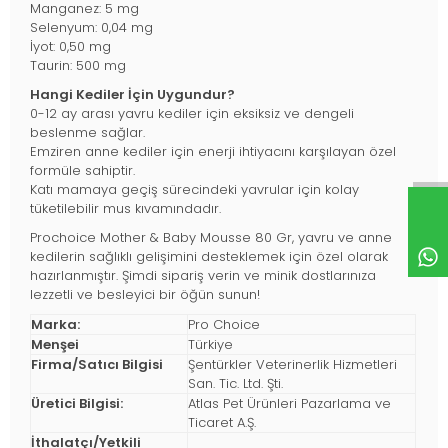
Manganez: 5 mg
Selenyum: 0,04 mg
İyot: 0,50 mg
Taurin: 500 mg
Hangi Kediler İçin Uygundur?
0-12 ay arası yavru kediler için eksiksiz ve dengeli
beslenme sağlar.
Emziren anne kediler için enerji ihtiyacını karşılayan özel
formüle sahiptir.
Katı mamaya geçiş sürecindeki yavrular için kolay
tüketilebilir mus kıvamındadır.
Prochoice Mother & Baby Mousse 80 Gr, yavru ve anne
kedilerin sağlıklı gelişimini desteklemek için özel olarak
hazırlanmıştır. Şimdi sipariş verin ve minik dostlarınıza
lezzetli ve besleyici bir öğün sunun!
Marka:
Pro Choice
Menşei
Türkiye
Firma/Satıcı Bilgisi
Şentürkler Veterinerlik Hizmetleri
San. Tic. Ltd. Şti.
Üretici Bilgisi:
Atlas Pet Ürünleri Pazarlama ve
Ticaret A.Ş.
İthalatçı/Yetkili