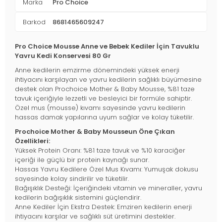
Marka
Pro Choice
Barkod
8681465609247
Pro Choice Mousse Anne ve Bebek Kediler İçin Tavuklu
Yavru Kedi Konservesi 80 Gr
Anne kedilerin emzirme dönemindeki yüksek enerji
ihtiyacını karşılayan ve yavru kedilerin sağlıklı büyümesine
destek olan Prochoice Mother & Baby Mousse, %81 taze
tavuk içeriğiyle lezzetli ve besleyici bir formüle sahiptir.
Özel mus (mousse) kıvamı sayesinde yavru kedilerin
hassas damak yapılarına uyum sağlar ve kolay tüketilir.
Prochoice Mother & Baby Mousseun Öne Çıkan
Özellikleri:
Yüksek Protein Oranı: %81 taze tavuk ve %10 karaciğer
içeriği ile güçlü bir protein kaynağı sunar.
Hassas Yavru Kedilere Özel Mus Kıvamı: Yumuşak dokusu
sayesinde kolay sindirilir ve tüketilir.
Bağışıklık Desteği: İçeriğindeki vitamin ve mineraller, yavru
kedilerin bağışıklık sistemini güçlendirir.
Anne Kediler İçin Ekstra Destek: Emziren kedilerin enerji
ihtiyacını karşılar ve sağlıklı süt üretimini destekler.