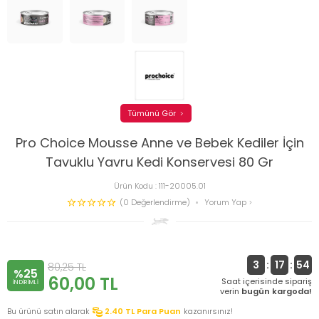
Tümünü Gör
Pro Choice Mousse Anne ve Bebek Kediler İçin
Tavuklu Yavru Kedi Konservesi 80 Gr
Ürün Kodu :
111-20005.01
(0 Değerlendirme)
Yorum Yap
3
:
17
:
54
80,25
TL
%25
60,00
TL
Saat içerisinde sipariş
INDIRIMLI
verin
bugün kargoda!
Bu ürünü satın alarak
2.40
TL Para Puan
kazanırsınız!