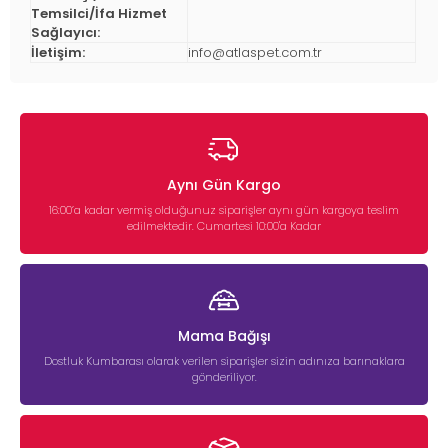
Temsilci/İfa Hizmet
Sağlayıcı:
İletişim:
info@atlaspet.com.tr
Aynı Gün Kargo
16:00’a kadar vermiş olduğunuz siparişler aynı gün kargoya teslim
edilmektedir. Cumartesi 10:00'a Kadar
Mama Bağışı
Dostluk Kumbarası olarak verilen siparişler sizin adınıza barınaklara
gönderiliyor.