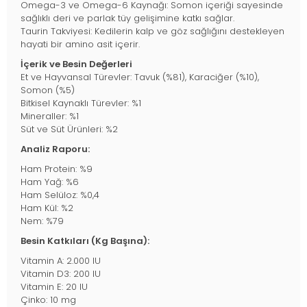
Omega-3 ve Omega-6 Kaynağı: Somon içeriği sayesinde
sağlıklı deri ve parlak tüy gelişimine katkı sağlar.
Taurin Takviyesi: Kedilerin kalp ve göz sağlığını destekleyen
hayati bir amino asit içerir.
İçerik ve Besin Değerleri
Et ve Hayvansal Türevler: Tavuk (%81), Karaciğer (%10),
Somon (%5)
Bitkisel Kaynaklı Türevler: %1
Mineraller: %1
Süt ve Süt Ürünleri: %2
Analiz Raporu:
Ham Protein: %9
Ham Yağ: %6
Ham Selüloz: %0,4
Ham Kül: %2
Nem: %79
Besin Katkıları (Kg Başına):
Vitamin A: 2.000 IU
Vitamin D3: 200 IU
Vitamin E: 20 IU
Çinko: 10 mg