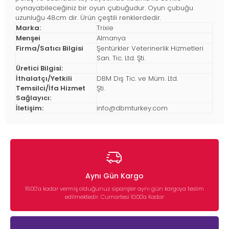
oynayabileceğiniz bir oyun çubuğudur. Oyun çubuğu
uzunluğu 48cm dir. Ürün çeştili renklerdedir.
Marka:
Trixie
Menşei
Almanya
Firma/Satıcı Bilgisi
Şentürkler Veterinerlik Hizmetleri
San. Tic. Ltd. Şti.
Üretici Bilgisi:
İthalatçı/Yetkili
DBM Dış Tic. ve Müm. Ltd.
Temsilci/İfa Hizmet
Şti.
Sağlayıcı:
İletişim:
info@dbmturkey.com
Aynı Gün Kargo
16:00’a kadar vermiş olduğunuz siparişler aynı gün kargoya teslim
edilmektedir. Cumartesi 10:00'a Kadar