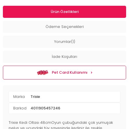
Ürün Özellikleri
Ödeme Seçenekleri
Yorumlar(1)
İade Koşulları
Pet Card Kullanımı
Marka
Trixie
Barkod
4011905457246
Trixie Kedi Oltası 48cmOyun çubuğundaki çok yumuşak
peluş ve ucundaki tüy sayesinde kediniz ile zevkle