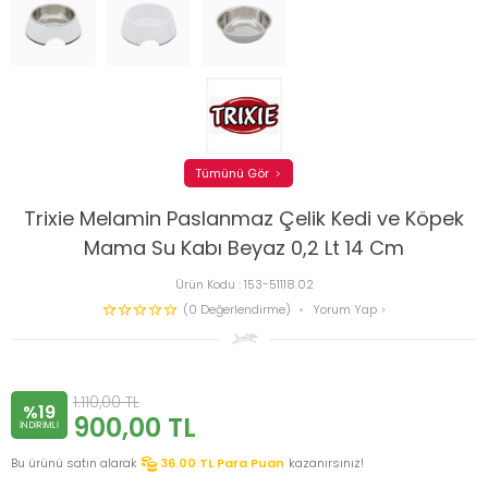
Tümünü Gör
Trixie Melamin Paslanmaz Çelik Kedi ve Köpek
Mama Su Kabı Beyaz 0,2 Lt 14 Cm
Ürün Kodu :
153-51118.02
(0 Değerlendirme)
Yorum Yap
1.110,00
TL
%19
900,00
TL
INDIRIMLI
Bu ürünü satın alarak
36.00
TL Para Puan
kazanırsınız!