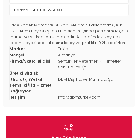
Barkod
4011905250601
Trixie Köpek Mama ve Su Kabı Melamin Paslanmaz Çelik
0.2Lt-14cm BeyazDış tarafı melamin içinde paslanmaz çelik
mama ve su kabı bulunmaktadır. Alt tarafındaki kaymaz
tabanı sayesinde kullanımı kolay ve pratiktir. 0.2Lt çap14cm
Marka:
Trixie
Menşei
Almanya
Firma/Satıcı Bilgisi
Şentürkler Veterinerlik Hizmetleri
San. Tic. Ltd. Şti.
Üretici Bilgisi:
İthalatçı/Yetkili
DBM Dış Tic. ve Müm. Ltd. Şti.
Temsilci/İfa Hizmet
Sağlayıcı:
İletişim:
info@dbmturkey.com