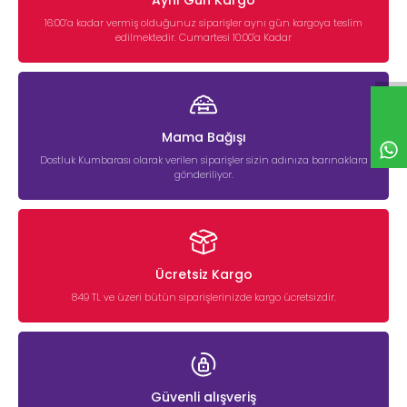
Aynı Gün Kargo
16:00’a kadar vermiş olduğunuz siparişler aynı gün kargoya teslim
edilmektedir. Cumartesi 10:00'a Kadar
Mama Bağışı
Dostluk Kumbarası olarak verilen siparişler sizin adınıza barınaklara
gönderiliyor.
Ücretsiz Kargo
849 TL ve üzeri bütün siparişlerinizde kargo ücretsizdir.
Güvenli alışveriş