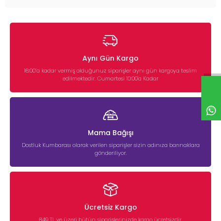
Aynı Gün Kargo
16:00’a kadar vermiş olduğunuz siparişler aynı gün kargoya teslim
edilmektedir. Cumartesi 10:00'a Kadar
Mama Bağışı
Dostluk Kumbarası olarak verilen siparişler sizin adınıza barınaklara
gönderiliyor.
Ücretsiz Kargo
849 TL ve üzeri bütün siparişlerinizde kargo ücretsizdir.