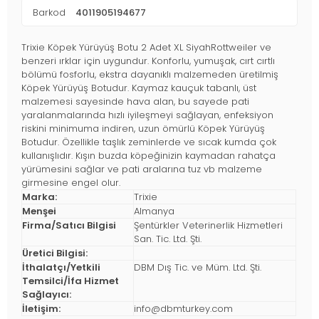
Barkod
4011905194677
Trixie Köpek Yürüyüş Botu 2 Adet XL SiyahRottweiler ve
benzeri ırklar için uygundur. Konforlu, yumuşak, cırt cırtlı
bölümü fosforlu, ekstra dayanıklı malzemeden üretilmiş
Köpek Yürüyüş Botudur. Kaymaz kauçuk tabanlı, üst
malzemesi sayesinde hava alan, bu sayede pati
yaralanmalarında hızlı iyileşmeyi sağlayan, enfeksiyon
riskini minimuma indiren, uzun ömürlü Köpek Yürüyüş
Botudur. Özellikle taşlık zeminlerde ve sıcak kumda çok
kullanışlıdır. Kışın buzda köpeğinizin kaymadan rahatça
yürümesini sağlar ve pati aralarına tuz vb malzeme
girmesine engel olur.
Marka:
Trixie
Menşei
Almanya
Firma/Satıcı Bilgisi
Şentürkler Veterinerlik Hizmetleri
San. Tic. Ltd. Şti.
Üretici Bilgisi:
İthalatçı/Yetkili
DBM Dış Tic. ve Müm. Ltd. Şti.
Temsilci/İfa Hizmet
Sağlayıcı:
İletişim:
info@dbmturkey.com