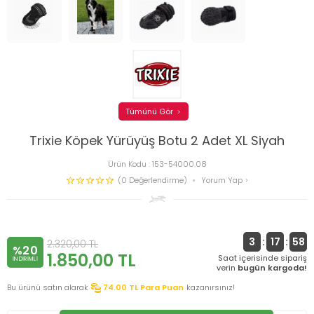
Tümünü Gör
Trixie Köpek Yürüyüş Botu 2 Adet XL Siyah
Ürün Kodu :
153-54000.08
(0 Değerlendirme)
Yorum Yap
3
:
17
:
57
2.320,00
TL
%20
1.850,00
TL
Saat içerisinde sipariş
INDIRIMLI
verin
bugün kargoda!
Bu ürünü satın alarak
74.00
TL Para Puan
kazanırsınız!