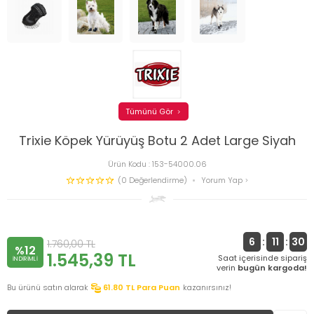
Tümünü Gör
Trixie Köpek Yürüyüş Botu 2 Adet Large Siyah
Ürün Kodu :
153-54000.06
(0 Değerlendirme)
Yorum Yap
6
:
11
:
30
1.760,00
TL
%12
1.545,39
TL
Saat içerisinde sipariş
INDIRIMLI
verin
bugün kargoda!
Bu ürünü satın alarak
61.80
TL Para Puan
kazanırsınız!