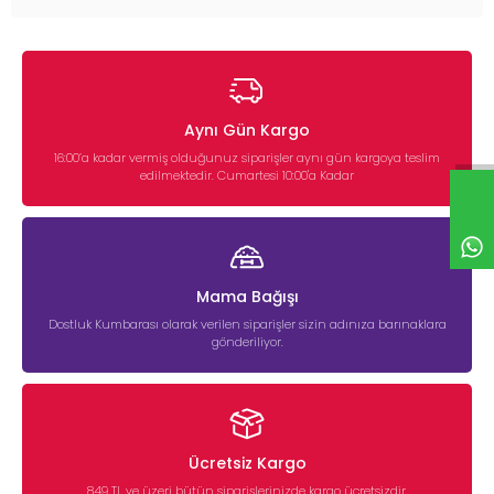
Aynı Gün Kargo
16:00’a kadar vermiş olduğunuz siparişler aynı gün kargoya teslim
edilmektedir. Cumartesi 10:00'a Kadar
Mama Bağışı
Dostluk Kumbarası olarak verilen siparişler sizin adınıza barınaklara
gönderiliyor.
Ücretsiz Kargo
849 TL ve üzeri bütün siparişlerinizde kargo ücretsizdir.