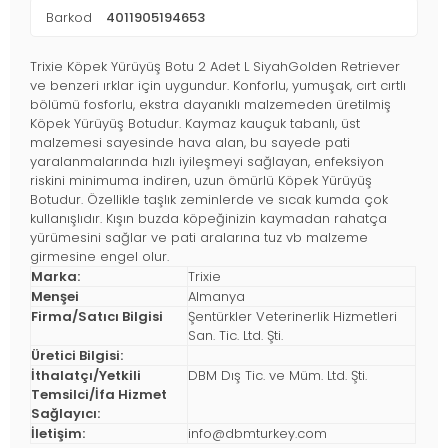
Barkod
4011905194653
Trixie Köpek Yürüyüş Botu 2 Adet L SiyahGolden Retriever
ve benzeri ırklar için uygundur. Konforlu, yumuşak, cırt cırtlı
bölümü fosforlu, ekstra dayanıklı malzemeden üretilmiş
Köpek Yürüyüş Botudur. Kaymaz kauçuk tabanlı, üst
malzemesi sayesinde hava alan, bu sayede pati
yaralanmalarında hızlı iyileşmeyi sağlayan, enfeksiyon
riskini minimuma indiren, uzun ömürlü Köpek Yürüyüş
Botudur. Özellikle taşlık zeminlerde ve sıcak kumda çok
kullanışlıdır. Kışın buzda köpeğinizin kaymadan rahatça
yürümesini sağlar ve pati aralarına tuz vb malzeme
girmesine engel olur.
Marka:
Trixie
Menşei
Almanya
Firma/Satıcı Bilgisi
Şentürkler Veterinerlik Hizmetleri
San. Tic. Ltd. Şti.
Üretici Bilgisi:
İthalatçı/Yetkili
DBM Dış Tic. ve Müm. Ltd. Şti.
Temsilci/İfa Hizmet
Sağlayıcı:
İletişim:
info@dbmturkey.com