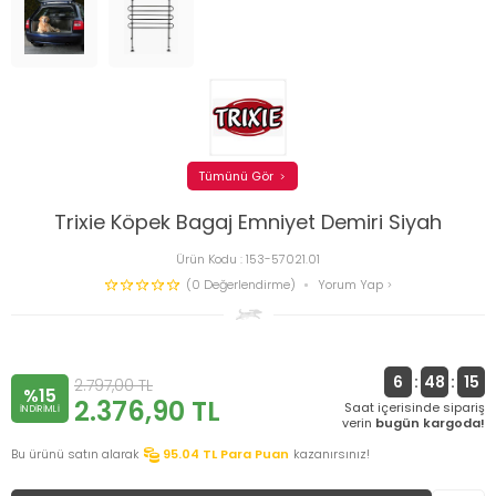
Tümünü Gör
Trixie Köpek Bagaj Emniyet Demiri Siyah
Ürün Kodu :
153-57021.01
(0 Değerlendirme)
Yorum Yap
6
:
48
:
14
2.797,00
TL
%15
2.376,90
TL
Saat içerisinde sipariş
INDIRIMLI
verin
bugün kargoda!
Bu ürünü satın alarak
95.04
TL Para Puan
kazanırsınız!