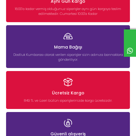
Aynı Gün Kargo
16:00’a kadar vermiş olduğunuz siparişler aynı gün kargoya teslim
edilmektedir. Cumartesi 10:00'a Kadar
Mama Bağışı
Dostluk Kumbarası olarak verilen siparişler sizin adınıza barınaklara
gönderiliyor.
Ücretsiz Kargo
849 TL ve üzeri bütün siparişlerinizde kargo ücretsizdir.
Güvenli alışveriş