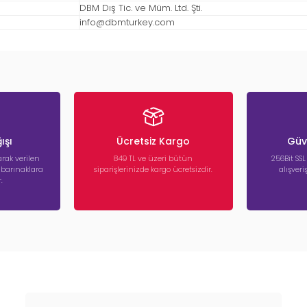
DBM Dış Tic. ve Müm. Ltd. Şti.
info@dbmturkey.com
ışı
Ücretsiz Kargo
Güve
rak verilen
849 TL ve üzeri bütün
256Bit SSL
a barınaklara
siparişlerinizde kargo ücretsizdir.
alışver
.