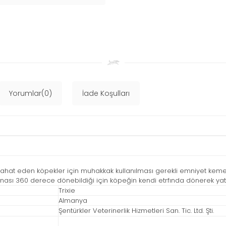
Yorumlar(0)
İade Koşulları
at eden köpekler için muhakkak kullanılması gerekli emniyet kemeridi
inası 360 derece dönebildiği için köpeğin kendi etrfında dönerek ya
Trixie
Almanya
Şentürkler Veterinerlik Hizmetleri San. Tic. Ltd. Şti.