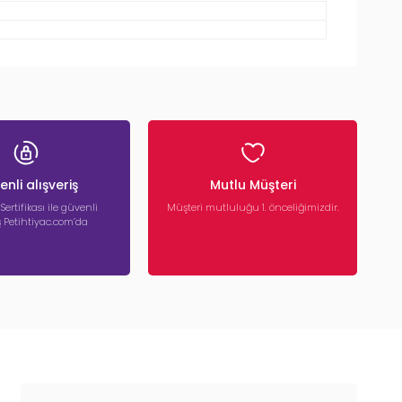
nli alışveriş
Mutlu Müşteri
 Sertifikası ile güvenli
Müşteri mutluluğu 1. önceliğimizdir.
iş Petihtiyac.com’da