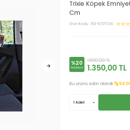
Trixie Köpek Emniy
Cm
Ürün Kodu :
153-57017.04
1.690,00
TL
%20
1.350,00
TL
INDIRIMLI
Bu ürünü satın alarak
54.0