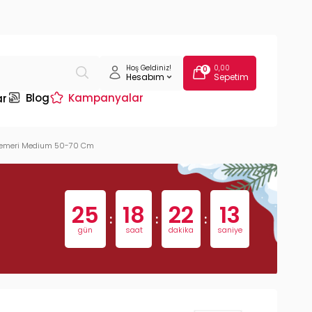
Hoş Geldiniz!
0,00
0
Hesabım
Sepetim
Blog
Kampanyalar
ar
 Kemeri Medium 50-70 Cm
25
18
22
13
:
:
:
gün
saat
dakika
saniye