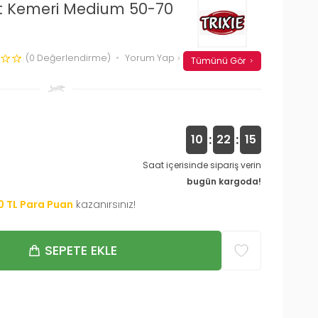
et Kemeri Medium 50-70
(0 Değerlendirme)
Yorum Yap
Tümünü Gör
:
:
10
22
14
Saat içerisinde sipariş verin
bugün kargoda!
0
TL Para Puan
kazanırsınız!
SEPETE EKLE