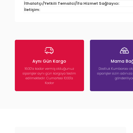
İthalatçı/Yetkili Temsilci/İfa Hizmet Sağlayıcı:
İletişim:
Aynı Gün Kargo
Mama Bağ
16:00’a kadar vermiş olduğunuz
Dostluk Kumbarası ola
siparişler aynı gün kargoya teslim
siparişler sizin adınız
edilmektedir. Cumartesi 10:00'a
gönderiliyor
Kadar