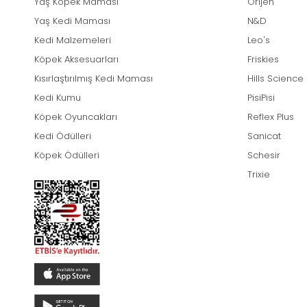
Yaş Köpek Maması
Orijen
Yaş Kedi Maması
N&D
Kedi Malzemeleri
Leo's
Köpek Aksesuarları
Friskies
Kısırlaştırılmış Kedi Maması
Hills Science
Kedi Kumu
PisiPisi
Köpek Oyuncakları
Reflex Plus
Kedi Ödülleri
Sanicat
Köpek Ödülleri
Schesir
Trixie