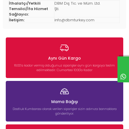
İthalatçı/Yetkili
DBM Dış Tic. ve Müm. Ltd.
Temsilci/İfa Hizmet
Şti.
Sağlayıcı:
İletişim:
info@dbmturkey.com
Aynı Gün Kargo
16:00’a kadar vermiş olduğunuz siparişler aynı gün kargoya teslim
edilmektedir. Cumartesi 10:00'a Kadar
Mama Bağışı
Dostluk Kumbarası olarak verilen siparişler sizin adınıza barınaklara
gönderiliyor.