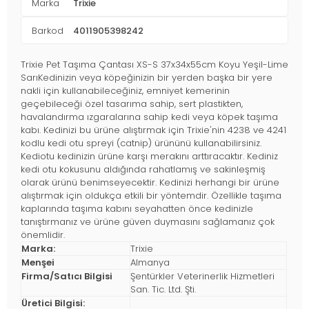
Marka
Trixie
Barkod
4011905398242
Trixie Pet Taşıma Çantası XS-S 37x34x55cm Koyu Yeşil-Lime
SarıKedinizin veya köpeğinizin bir yerden başka bir yere
nakli için kullanabileceğiniz, emniyet kemerinin
geçebileceği özel tasarıma sahip, sert plastikten,
havalandırma ızgaralarına sahip kedi veya köpek taşıma
kabı. Kedinizi bu ürüne alıştırmak için Trixie'nin 4238 ve 4241
kodlu kedi otu spreyi (catnip) ürününü kullanabilirsiniz.
Kediotu kedinizin ürüne karşı merakını arttıracaktır. Kediniz
kedi otu kokusunu aldığında rahatlamış ve sakinleşmiş
olarak ürünü benimseyecektir. Kedinizi herhangi bir ürüne
alıştırmak için oldukça etkili bir yöntemdir. Özellikle taşıma
kaplarında taşıma kabını seyahatten önce kedinizle
tanıştırmanız ve ürüne güven duymasını sağlamanız çok
önemlidir.
Marka:
Trixie
Menşei
Almanya
Firma/Satıcı Bilgisi
Şentürkler Veterinerlik Hizmetleri
San. Tic. Ltd. Şti.
Üretici Bilgisi: