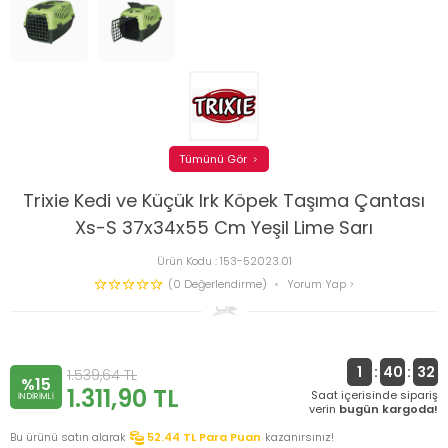
Tümünü Gör
Trixie Kedi ve Küçük Irk Köpek Taşıma Çantası
Xs-S 37x34x55 Cm Yeşil Lime Sarı
Ürün Kodu :
153-52023.01
(0 Değerlendirme)
Yorum Yap
1
:
40
:
32
1.539,64
TL
%15
1.311,90
TL
Saat içerisinde sipariş
INDIRIMLI
verin
bugün kargoda!
Bu ürünü satın alarak
52.44
TL Para Puan
kazanırsınız!