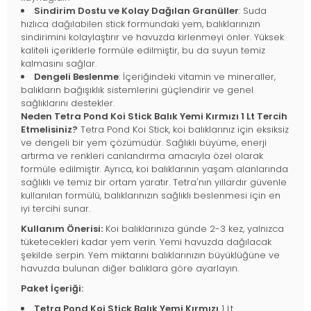
Sindirim Dostu ve Kolay Dağılan Granüller
: Suda
hızlıca dağılabilen stick formundaki yem, balıklarınızın
sindirimini kolaylaştırır ve havuzda kirlenmeyi önler. Yüksek
kaliteli içeriklerle formüle edilmiştir, bu da suyun temiz
kalmasını sağlar.
Dengeli Beslenme
: İçeriğindeki vitamin ve mineraller,
balıkların bağışıklık sistemlerini güçlendirir ve genel
sağlıklarını destekler.
Neden Tetra Pond Koi Stick Balık Yemi Kırmızı 1 Lt Tercih
Etmelisiniz?
Tetra Pond Koi Stick, koi balıklarınız için eksiksiz
ve dengeli bir yem çözümüdür. Sağlıklı büyüme, enerji
artırma ve renkleri canlandırma amacıyla özel olarak
formüle edilmiştir. Ayrıca, koi balıklarının yaşam alanlarında
sağlıklı ve temiz bir ortam yaratır. Tetra'nın yıllardır güvenle
kullanılan formülü, balıklarınızın sağlıklı beslenmesi için en
iyi tercihi sunar.
Kullanım Önerisi:
Koi balıklarınıza günde 2-3 kez, yalnızca
tüketecekleri kadar yem verin. Yemi havuzda dağılacak
şekilde serpin. Yem miktarını balıklarınızın büyüklüğüne ve
havuzda bulunan diğer balıklara göre ayarlayın.
Paket İçeriği:
Tetra Pond Koi Stick Balık Yemi Kırmızı
1 Lt