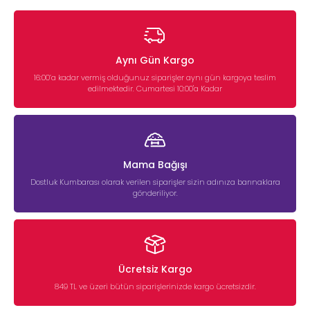
Aynı Gün Kargo
16:00’a kadar vermiş olduğunuz siparişler aynı gün kargoya teslim
edilmektedir. Cumartesi 10:00'a Kadar
Mama Bağışı
Dostluk Kumbarası olarak verilen siparişler sizin adınıza barınaklara
gönderiliyor.
Ücretsiz Kargo
849 TL ve üzeri bütün siparişlerinizde kargo ücretsizdir.