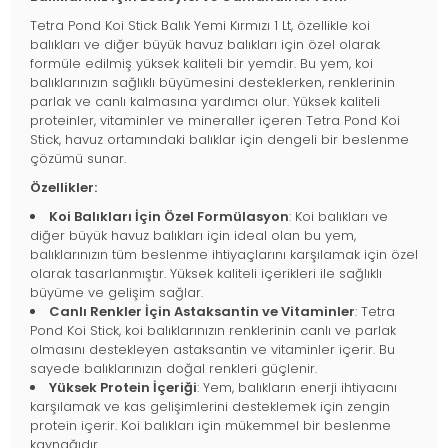
Tetra Pond Koi Stick Balık Yemi Kırmızı 1 Lt, özellikle koi
balıkları ve diğer büyük havuz balıkları için özel olarak
formüle edilmiş yüksek kaliteli bir yemdir. Bu yem, koi
balıklarınızın sağlıklı büyümesini desteklerken, renklerinin
parlak ve canlı kalmasına yardımcı olur. Yüksek kaliteli
proteinler, vitaminler ve mineraller içeren Tetra Pond Koi
Stick, havuz ortamındaki balıklar için dengeli bir beslenme
çözümü sunar.
Özellikler:
Koi Balıkları İçin Özel Formülasyon
: Koi balıkları ve
diğer büyük havuz balıkları için ideal olan bu yem,
balıklarınızın tüm beslenme ihtiyaçlarını karşılamak için özel
olarak tasarlanmıştır. Yüksek kaliteli içerikleri ile sağlıklı
büyüme ve gelişim sağlar.
Canlı Renkler İçin Astaksantin ve Vitaminler
: Tetra
Pond Koi Stick, koi balıklarınızın renklerinin canlı ve parlak
olmasını destekleyen astaksantin ve vitaminler içerir. Bu
sayede balıklarınızın doğal renkleri güçlenir.
Yüksek Protein İçeriği
: Yem, balıkların enerji ihtiyacını
karşılamak ve kas gelişimlerini desteklemek için zengin
protein içerir. Koi balıkları için mükemmel bir beslenme
kaynağıdır.