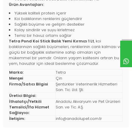
Ürün Avantajları:
Yüksek kaliteli protein içerir
Koi balıklarının renklerini güçlendirir
Sağlıklı büyüme ve gelişim destekler
Kolay sindirilir ve suyu kirletmez
Temiz bir havuz ortamı sağlar
Tetra Pond Koi Stick Balık Yemi Kırmızı 1 Lt
, koi
balıklarınızın sağlıklı büyümeleri, renklerinin canlı kalması ve
güçlü bir bağışıklık sistemine sahip olmaları için
mükemmel bir yemdir. Onların yaşam kalitesini artıran bu
yem, havuzlar için ideal beslenme çözümüdür.
Marka:
Tetra
Menşei
Çin
Firma/Satıcı Bilgisi
Şentürkler Veterinerlik Hizmetleri
San. Tic. Ltd. Şti.
Üretici Bilgisi:
İthalatçı/Yetkili
Anadolu Akvaryum ve Pet Ürünleri
Temsilci/İfa Hizmet
San. ve Tic. A.Ş.
Sağlayıcı:
İletişim:
info@anadolupet.com.tr