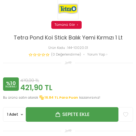
Tümünü Gör
Tetra Pond Koi Stick Balık Yemi Kırmızı 1 Lt
Ürün Kodu :
144-10020.01
(0 Değerlendirme)
Yorum Yap
470,00
TL
%10
421,90
TL
INDIRIMLI
Bu ürünü satın alarak
16.84
TL Para Puan
kazanırsınız!
SEPETE EKLE