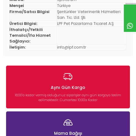
Menşei
Türkiye
Firma/Satıcı Bilgisi
Şentürkler Veterinerlik Hizmetleri
San. Tic. Ltd. Şti.
Üretici Bilgisi:
LPF Pet Pazarlama Ticaret A.Ş
İthalatçı/Yetkili
Temsilci/İfa Hizmet
Sağlayıcı:
İletişim:
info@lpf.com.tr
Aynı Gün Kargo
16:00’a kadar vermiş olduğunuz siparişler aynı gün kargoya teslim
edilmektedir. Cumartesi 10:00'a Kadar
Mama Bağışı