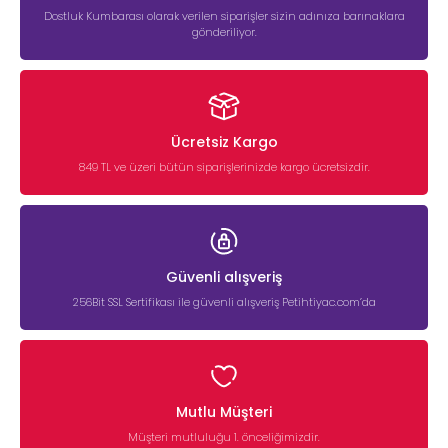
Dostluk Kumbarası olarak verilen siparişler sizin adınıza barınaklara
gönderiliyor.
Ücretsiz Kargo
849 TL ve üzeri bütün siparişlerinizde kargo ücretsizdir.
Güvenli alışveriş
256Bit SSL Sertifikası ile güvenli alışveriş Petihtiyac.com’da
Mutlu Müşteri
Müşteri mutluluğu 1. önceliğimizdir.