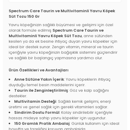
Spectrum Care Taurin ve Multivitaminli Yavru Köpek
Süt Tozu 150 Gr
Yavru köpeğinizin sağlıklı büyümesi ve gelişimi için özel
olarak formüle edilmiş
Spectrum Care Taurin ve
Multivitaminli Yavru Köpek Süt Tozu
, anne sütünden
kesilen ya da ek besine ihtiyaç duyan yavru köpekler için
ideal bir destek sunar. Zengin vitamin, mineral ve taurin
içeriğiyle yavru köpeğinizin bağışıklık sistemini güçlendirir
ve sağlıklı bir başlangıç yapmasına yardımcı olur.
Ürün Özellikleri ve Avantajları
Anne Sütüne Yakın İçerik
: Yavru köpeklerin ihtiyaç
duyduğu temel besin maddelerini içerir.
Taurin ile Zenginleştirilmiş
: Göz ve kalp sağlığını
destekler.
Multivitamin Desteği
: Sağlıklı kemik gelişimi, enerji
üretimi ve genel sağlık için gerekli vitaminleri sağlar.
Sindirim Dostu Formül
: Kolay sindirilebilir içeriğiyle
hassas mideye sahip yavru köpekler için uygundur.
150 Gramlık Pratik Ambalaj
: Günlük kullanım için ideal
boyutta ve tazeliğini koruyan ambalajda.