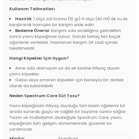
Kullanım Talimatları
Hazırlık
: 1 ölçü süt tozunu (10 gr) 4 ölçü (40 ml) ılık su ile
karıştırarak homojen bir karışım elde edin.
Besleme Önerisi
: Karışımı oda sıcaklığına getirdikten
sonra yavru köpeğinize sunun. Günde birkaç kez küçük
öğünlerle verilebilir. Hazırlanan karışım 24 saat içinde
tüketilmelidir.
Hangi Köpekler İçin Uygun?
Anne sütü alamayan ya da ek besine ihtiyaç duyan
yavru köpekler.
Gebe veya emziren köpekler için besleyici bir destek
olarak da kullanılabilir.
Neden Spectrum Care Süt Tozu?
Yavru köpeğinizin ihtiyaç duyduğu tüm besin öğelerini bir
arada sunarak, güçlü ve sağlıklı bir büyüme süreci sağlar.
Taurin ve multivitamin desteğiyle Spectrum Care, yavru
köpeğinizin tüm gelişim dönemlerinde güvenilir bir
yardımcıdır.
Marka:
Spectrum