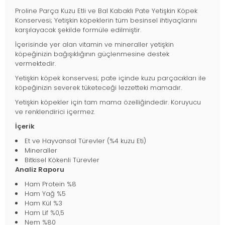
Proline Parça Kuzu Etli ve Bal Kabaklı Pate Yetişkin Köpek
Konservesi; Yetişkin köpeklerin tüm besinsel ihtiyaçlarını
karşılayacak şekilde formüle edilmiştir.
İçerisinde yer alan vitamin ve mineraller yetişkin
köpeğinizin bağışıklığının güçlenmesine destek
vermektedir.
Yetişkin köpek konservesi; pate içinde kuzu parçacıkları ile
köpeğinizin severek tüketeceği lezzetteki mamadır.
Yetişkin köpekler için tam mama özelliğindedir. Koruyucu
ve renklendirici içermez.
İçerik
Et ve Hayvansal Türevler (%4 kuzu Eti)
Mineraller
Bitkisel Kökenli Türevler
Analiz Raporu
Ham Protein %8
Ham Yağ %5
Ham Kül %3
Ham Lif %0,5
Nem %80