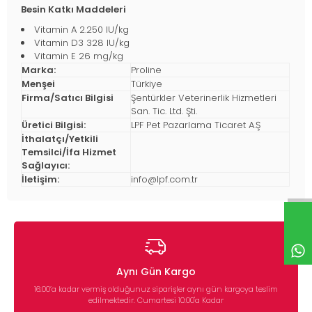
Besin Katkı Maddeleri
Vitamin A 2.250 IU/kg
Vitamin D3 328 IU/kg
Vitamin E 26 mg/kg
Marka:
Proline
Menşei
Türkiye
Firma/Satıcı Bilgisi
Şentürkler Veterinerlik Hizmetleri
San. Tic. Ltd. Şti.
Üretici Bilgisi:
LPF Pet Pazarlama Ticaret A.Ş
İthalatçı/Yetkili
Temsilci/İfa Hizmet
Sağlayıcı:
İletişim:
info@lpf.com.tr
Aynı Gün Kargo
16:00’a kadar vermiş olduğunuz siparişler aynı gün kargoya teslim
edilmektedir. Cumartesi 10:00'a Kadar