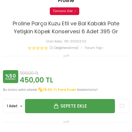
Proline
Tümünü Gör
Proline Parça Kuzu Etli ve Bal Kabaklı Pate
Yetişkin Köpek Konservesi 6 Adet 395 Gr
Ürün Kodu :
115-20003.02
(0 Değerlendirme)
Yorum Yap
900,00
TL
%50
450,00
TL
INDIRIMLI
Bu ürünü satın alarak
18.00
TL Para Puan
kazanırsınız!
SEPETE EKLE