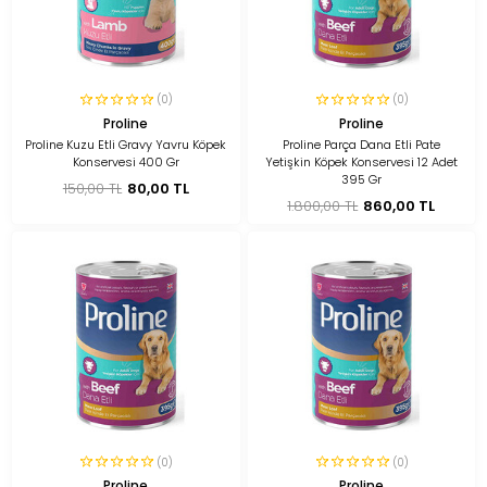
(0)
(0)
Proline
Proline
Proline Kuzu Etli Gravy Yavru Köpek
Proline Parça Dana Etli Pate
Konservesi 400 Gr
Yetişkin Köpek Konservesi 12 Adet
395 Gr
150,00 TL
80,00 TL
1.800,00 TL
860,00 TL
(0)
(0)
Proline
Proline