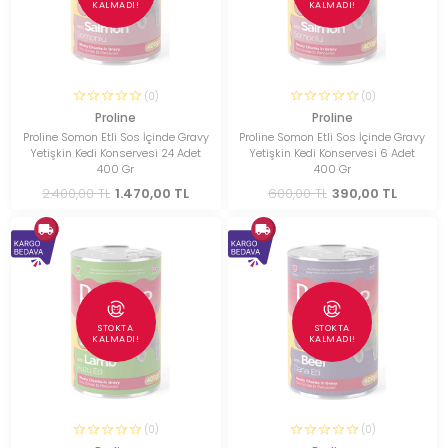
KALMADI!
KALMADI!
(0)
(0)
Proline
Proline
Proline Somon Etli Sos İçinde Gravy
Proline Somon Etli Sos İçinde Gravy
Yetişkin Kedi Konservesi 24 Adet
Yetişkin Kedi Konservesi 6 Adet
400 Gr
400 Gr
2.400,00 TL
1.470,00 TL
600,00 TL
390,00 TL
STOKTA
STOKTA
KALMADI!
KALMADI!
(0)
(0)