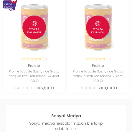
STOKTA
STOKTA
KALMADI!
KALMADI!
(0)
(0)
Proline
Proline
Proline Tavuklu Sos İçinde Gravy
Proline Tavuklu Sos İçinde Gravy
Yetişkin Kedi Konservesi 24 Adet
Yetişkin Kedi Konservesi 12 Adet
400 Gr
400 Gr
1.800,00 TL
1.315,90 TL
1.200,00 TL
760,00 TL
Sosyal Medya
Sosyal medya hesaplarımızdan bizi takip
edebilirsiniz.