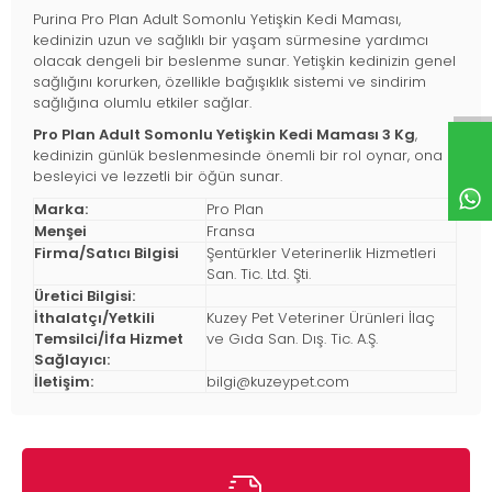
Purina Pro Plan Adult Somonlu Yetişkin Kedi Maması,
kedinizin uzun ve sağlıklı bir yaşam sürmesine yardımcı
olacak dengeli bir beslenme sunar. Yetişkin kedinizin genel
sağlığını korurken, özellikle bağışıklık sistemi ve sindirim
sağlığına olumlu etkiler sağlar.
Pro Plan Adult Somonlu Yetişkin Kedi Maması 3 Kg
,
kedinizin günlük beslenmesinde önemli bir rol oynar, ona
besleyici ve lezzetli bir öğün sunar.
Marka:
Pro Plan
Menşei
Fransa
Firma/Satıcı Bilgisi
Şentürkler Veterinerlik Hizmetleri
San. Tic. Ltd. Şti.
Üretici Bilgisi:
İthalatçı/Yetkili
Kuzey Pet Veteriner Ürünleri İlaç
Temsilci/İfa Hizmet
ve Gıda San. Dış. Tic. A.Ş.
Sağlayıcı:
İletişim:
bilgi@kuzeypet.com