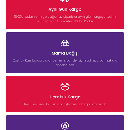
Aynı Gün Kargo
16:00’a kadar vermiş olduğunuz siparişler aynı gün kargoya teslim
edilmektedir. Cumartesi 10:00'a Kadar
Mama Bağışı
Dostluk Kumbarası olarak verilen siparişler sizin adınıza barınaklara
gönderiliyor.
Ücretsiz Kargo
849 TL ve üzeri bütün siparişlerinizde kargo ücretsizdir.