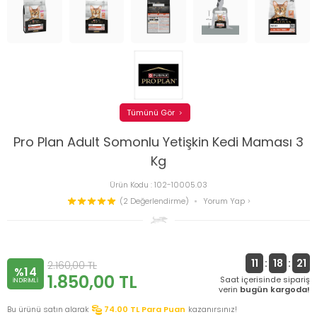
Tümünü Gör
Pro Plan Adult Somonlu Yetişkin Kedi Maması 3
Kg
Ürün Kodu :
102-10005.03
(2 Değerlendirme)
Yorum Yap
11
:
18
:
21
2.160,00
TL
%14
1.850,00
TL
Saat içerisinde sipariş
INDIRIMLI
verin
bugün kargoda!
Bu ürünü satın alarak
74.00
TL Para Puan
kazanırsınız!