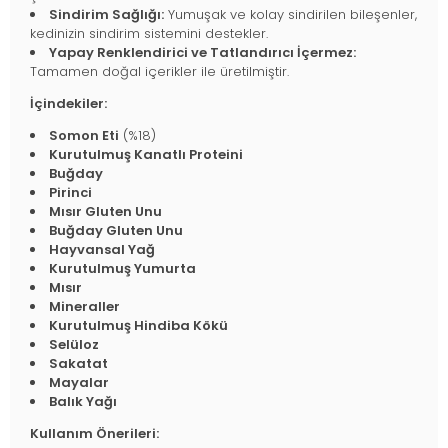
Sindirim Sağlığı:
Yumuşak ve kolay sindirilen bileşenler,
kedinizin sindirim sistemini destekler.
Yapay Renklendirici ve Tatlandırıcı İçermez:
Tamamen doğal içerikler ile üretilmiştir.
İçindekiler:
Somon Eti
(%18)
Kurutulmuş Kanatlı Proteini
Buğday
Pirinci
Mısır Gluten Unu
Buğday Gluten Unu
Hayvansal Yağ
Kurutulmuş Yumurta
Mısır
Mineraller
Kurutulmuş Hindiba Kökü
Selüloz
Sakatat
Mayalar
Balık Yağı
Kullanım Önerileri: