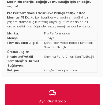
Kedinizin enerjisi, sağlığı ve mutluluğu için en doğru
seçim!
Pro Performance Tavuklu ve Pirinçli Yetişkin Kedi
Maması 15 Kg
, kaliteli içerikleriyle kedinizin sağlıklı bir
yaşam sürmesi için ihtiyaç duyduğu tüm besinleri bir
araya getirir. Her öğünde lezzet, enerji ve canlılık sunar.
Marka:
Pro Performance
Menşei
Türkiye
Firma/Satıcı Bilgisi
Şentürkler Veterinerlik Hizmetleri
San. Tic. Ltd. Şti.
Üretici Bilgisi:
İthalatçı/Yetkili
Smyrna Pet Ürünleri San.Tic.Ltd.Şti
Temsilci/İfa Hizmet
Sağlayıcı:
İletişim:
info@smyrnapet.com
Aynı Gün Kargo