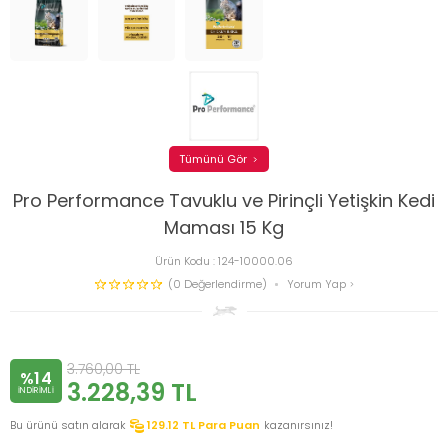
Tümünü Gör
Pro Performance Tavuklu ve Pirinçli Yetişkin Kedi
Maması 15 Kg
Ürün Kodu :
124-10000.06
(0 Değerlendirme)
Yorum Yap
3.760,00
TL
%14
3.228,39
TL
INDIRIMLI
Bu ürünü satın alarak
129.12
TL Para Puan
kazanırsınız!