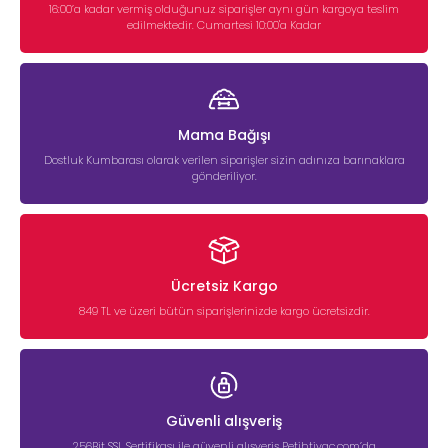
16:00’a kadar vermiş olduğunuz siparişler aynı gün kargoya teslim
edilmektedir. Cumartesi 10:00'a Kadar
Mama Bağışı
Dostluk Kumbarası olarak verilen siparişler sizin adınıza barınaklara
gönderiliyor.
Ücretsiz Kargo
849 TL ve üzeri bütün siparişlerinizde kargo ücretsizdir.
Güvenli alışveriş
256Bit SSL Sertifikası ile güvenli alışveriş Petihtiyac.com’da