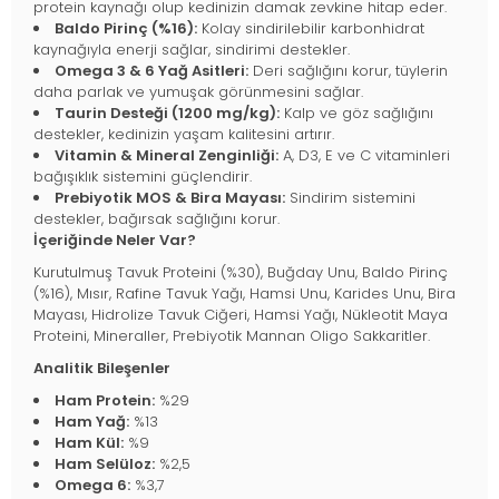
protein kaynağı olup kedinizin damak zevkine hitap eder.
Baldo Pirinç (%16):
Kolay sindirilebilir karbonhidrat
kaynağıyla enerji sağlar, sindirimi destekler.
Omega 3 & 6 Yağ Asitleri:
Deri sağlığını korur, tüylerin
daha parlak ve yumuşak görünmesini sağlar.
Taurin Desteği (1200 mg/kg):
Kalp ve göz sağlığını
destekler, kedinizin yaşam kalitesini artırır.
Vitamin & Mineral Zenginliği:
A, D3, E ve C vitaminleri
bağışıklık sistemini güçlendirir.
Prebiyotik MOS & Bira Mayası:
Sindirim sistemini
destekler, bağırsak sağlığını korur.
İçeriğinde Neler Var?
Kurutulmuş Tavuk Proteini (%30), Buğday Unu, Baldo Pirinç
(%16), Mısır, Rafine Tavuk Yağı, Hamsi Unu, Karides Unu, Bira
Mayası, Hidrolize Tavuk Ciğeri, Hamsi Yağı, Nükleotit Maya
Proteini, Mineraller, Prebiyotik Mannan Oligo Sakkaritler.
Analitik Bileşenler
Ham Protein:
%29
Ham Yağ:
%13
Ham Kül:
%9
Ham Selüloz:
%2,5
Omega 6:
%3,7