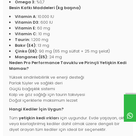
Omega 3:
%0,7
Besin Katkı Maddeleri (kg başına)
Vitamin A:
10.000 IU
Vitamin D3:
600 IU
Vitamin E:
60 mg
Vitamin C:
10 mg
Taurin:
1.200 mg
Bakır (E4):
13 mg
Çinko (E6):
90 mg (65 mg sülfat + 25 mg şelat)
Manganez (E5):
24 mg
Neden Pro Performance Tavuklu ve Pirinçli Yetişkin Kedi
Maması?
Yüksek sindirilebilirlik ve enerji desteği
Parlak tüyler ve sağlıklı deri
Güçlü bağışıklık sistemi
Kalp ve göz sağlığı için taurin takviyesi
Doğal içeriklerle maksimum lezzet
Hangi Kediler İçin Uygun?
Tüm
yetişkin kedi ırkları
için uygundur. Evde yaşayan, aktif
veya kısırlaştırılmış kediler dahil olmak üzere dengeli bir
diyet arayan tüm kediler için ideal bir seçenektir.