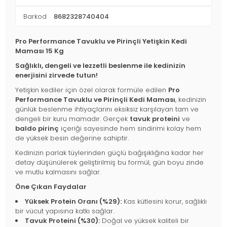
Barkod
8682328740404
Pro Performance Tavuklu ve Pirinçli Yetişkin Kedi
Maması 15 Kg
Sağlıklı, dengeli ve lezzetli beslenme ile kedinizin
enerjisini zirvede tutun!
Yetişkin kediler için özel olarak formüle edilen
Pro
Performance Tavuklu ve Pirinçli Kedi Maması
, kedinizin
günlük beslenme ihtiyaçlarını eksiksiz karşılayan tam ve
dengeli bir kuru mamadır. Gerçek
tavuk proteini
ve
baldo pirinç
içeriği sayesinde hem sindirimi kolay hem
de yüksek besin değerine sahiptir.
Kedinizin parlak tüylerinden güçlü bağışıklığına kadar her
detay düşünülerek geliştirilmiş bu formül, gün boyu zinde
ve mutlu kalmasını sağlar.
Öne Çıkan Faydalar
Yüksek Protein Oranı (%29):
Kas kütlesini korur, sağlıklı
bir vücut yapısına katkı sağlar.
Tavuk Proteini (%30):
Doğal ve yüksek kaliteli bir