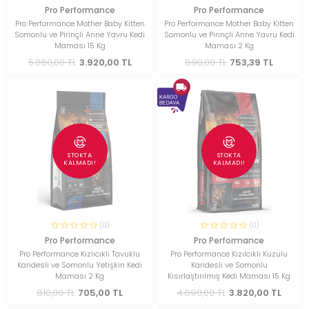
Pro Performance
Pro Performance
Pro Performance Mother Baby Kitten
Pro Performance Mother Baby Kitten
Somonlu ve Pirinçli Anne Yavru Kedi
Somonlu ve Pirinçli Anne Yavru Kedi
Maması 15 Kg
Maması 2 Kg
5.060,00 TL
3.920,00 TL
890,00 TL
753,39 TL
STOKTA
STOKTA
KALMADI!
KALMADI!
(0)
(0)
Pro Performance
Pro Performance
Pro Performance Kızlıcıklı Tavuklu
Pro Performance Kızılcıklı Kuzulu
Karidesli ve Somonlu Yetişkin Kedi
Karidesli ve Somonlu
Maması 2 Kg
Kısırlaştırılmış Kedi Maması 15 Kg
810,00 TL
705,00 TL
4.890,00 TL
3.820,00 TL