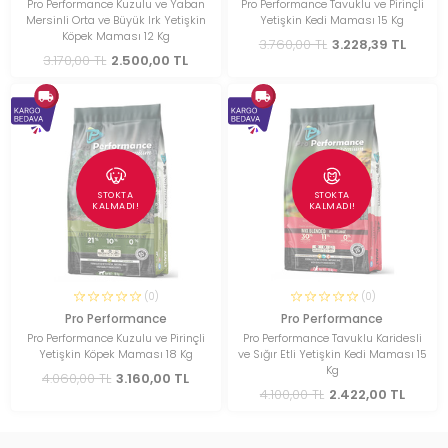
Pro Performance Kuzulu ve Yaban
Pro Performance Tavuklu ve Pirinçli
Mersinli Orta ve Büyük Irk Yetişkin
Yetişkin Kedi Maması 15 Kg
Köpek Maması 12 Kg
3.760,00 TL
3.228,39 TL
3.170,00 TL
2.500,00 TL
STOKTA
STOKTA
KALMADI!
KALMADI!
(0)
(0)
Pro Performance
Pro Performance
Pro Performance Kuzulu ve Pirinçli
Pro Performance Tavuklu Karidesli
Yetişkin Köpek Maması 18 Kg
ve Sığır Etli Yetişkin Kedi Maması 15
Kg
4.060,00 TL
3.160,00 TL
4.100,00 TL
2.422,00 TL