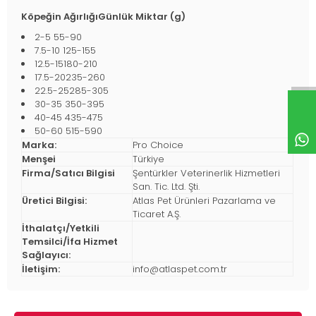
Köpeğin AğırlığıGünlük Miktar (g)
2-5 55-90
7.5-10 125-155
12.5-15180-210
17.5-20235-260
22.5-25285-305
30-35 350-395
40-45 435-475
50-60 515-590
Marka:
Pro Choice
Menşei
Türkiye
Firma/Satıcı Bilgisi
Şentürkler Veterinerlik Hizmetleri
San. Tic. Ltd. Şti.
Üretici Bilgisi:
Atlas Pet Ürünleri Pazarlama ve
Ticaret A.Ş.
İthalatçı/Yetkili
Temsilci/İfa Hizmet
Sağlayıcı:
İletişim:
info@atlaspet.com.tr