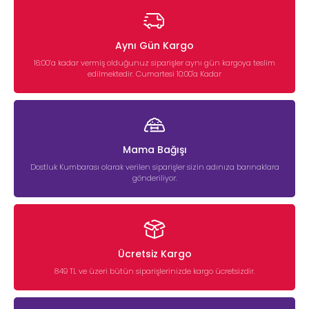
Aynı Gün Kargo
16:00’a kadar vermiş olduğunuz siparişler aynı gün kargoya teslim
edilmektedir. Cumartesi 10:00'a Kadar
Mama Bağışı
Dostluk Kumbarası olarak verilen siparişler sizin adınıza barınaklara
gönderiliyor.
Ücretsiz Kargo
849 TL ve üzeri bütün siparişlerinizde kargo ücretsizdir.