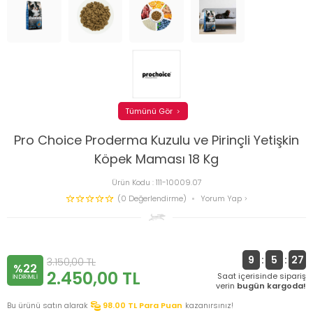
Tümünü Gör
Pro Choice Proderma Kuzulu ve Pirinçli Yetişkin
Köpek Maması 18 Kg
Ürün Kodu :
111-10009.07
(0 Değerlendirme)
Yorum Yap
9
:
5
:
27
3.150,00
TL
%22
2.450,00
TL
Saat içerisinde sipariş
INDIRIMLI
verin
bugün kargoda!
Bu ürünü satın alarak
98.00
TL Para Puan
kazanırsınız!