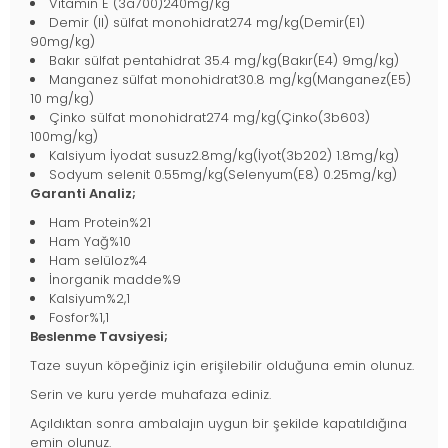
Vitamin E (3a700)240mg/kg
Demir (II) sülfat monohidrat274 mg/kg(Demir(E1)
90mg/kg)
Bakır sülfat pentahidrat 35.4 mg/kg(Bakır(E4) 9mg/kg)
Manganez sülfat monohidrat30.8 mg/kg(Manganez(E5)
10 mg/kg)
Çinko sülfat monohidrat274 mg/kg(Çinko(3b603)
100mg/kg)
Kalsiyum İyodat susuz2.8mg/kg(İyot(3b202) 1.8mg/kg)
Sodyum selenit 0.55mg/kg(Selenyum(E8) 0.25mg/kg)
Garanti Analiz;
Ham Protein%21
Ham Yağ%10
Ham selüloz%4
İnorganik madde%9
Kalsiyum%2,1
Fosfor%1,1
Beslenme Tavsiyesi;
Taze suyun köpeğiniz için erişilebilir olduğuna emin olunuz.
Serin ve kuru yerde muhafaza ediniz.
Açıldıktan sonra ambalajın uygun bir şekilde kapatıldığına
emin olunuz.