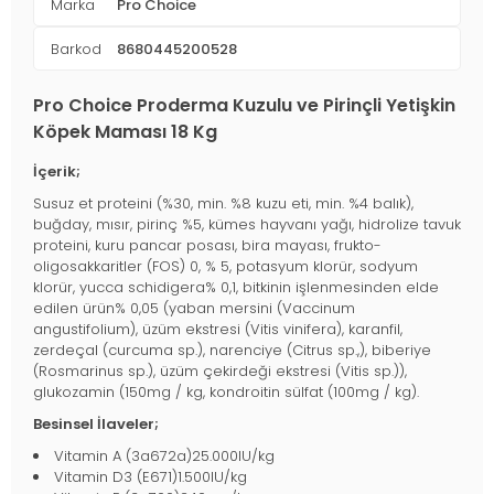
Marka
Pro Choice
Barkod
8680445200528
Pro Choice Proderma Kuzulu ve Pirinçli Yetişkin
Köpek Maması 18 Kg
İçerik;
Susuz et proteini (%30, min. %8 kuzu eti, min. %4 balık),
buğday, mısır, pirinç %5, kümes hayvanı yağı, hidrolize tavuk
proteini, kuru pancar posası, bira mayası, frukto-
oligosakkaritler (FOS) 0, % 5, potasyum klorür, sodyum
klorür, yucca schidigera% 0,1, bitkinin işlenmesinden elde
edilen ürün% 0,05 (yaban mersini (Vaccinum
angustifolium), üzüm ekstresi (Vitis vinifera), karanfil,
zerdeçal (curcuma sp.), narenciye (Citrus sp.,), biberiye
(Rosmarinus sp.), üzüm çekirdeği ekstresi (Vitis sp.)),
glukozamin (150mg / kg, kondroitin sülfat (100mg / kg).
Besinsel İlaveler;
Vitamin A (3a672a)25.000IU/kg
Vitamin D3 (E671)1.500IU/kg