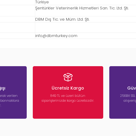
Türkiye
Şentürkler Veterinerlik Hizmetleri San. Tic. Ltd. Şti.
DBM Dış Tic. ve Müm. Ltd. Şti.
info@dbmturkey.com
ışı
Ücretsiz Kargo
Güve
rak verilen
849 TL ve üzeri bütün
256Bit SSL
a barınaklara
siparişlerinizde kargo ücretsizdir.
alışver
.