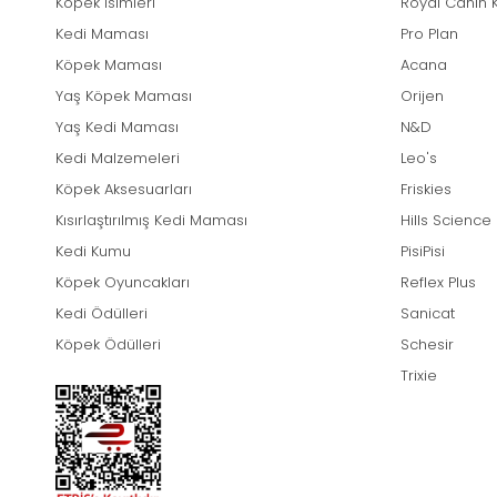
Köpek İsimleri
Royal Canin 
Kedi Maması
Pro Plan
Köpek Maması
Acana
Yaş Köpek Maması
Orijen
Yaş Kedi Maması
N&D
Kedi Malzemeleri
Leo's
Köpek Aksesuarları
Friskies
Kısırlaştırılmış Kedi Maması
Hills Science
Kedi Kumu
PisiPisi
Köpek Oyuncakları
Reflex Plus
Kedi Ödülleri
Sanicat
Köpek Ödülleri
Schesir
Trixie