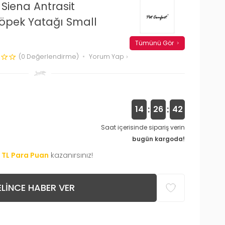
Siena Antrasit
Köpek Yatağı Small
Tümünü Gör
(0 Değerlendirme)
Yorum Yap
:
:
14
26
41
Saat içerisinde sipariş verin
bugün kargoda!
TL Para Puan
kazanırsınız!
LINCE HABER VER