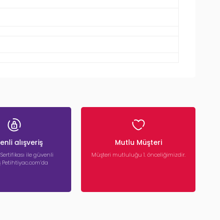
nli alışveriş
Mutlu Müşteri
 Sertifikası ile güvenli
Müşteri mutluluğu 1. önceliğimizdir.
iş Petihtiyac.com’da