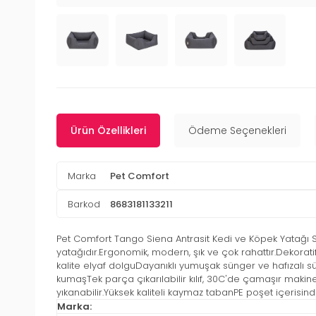
Ürün Özellikleri
Ödeme Seçenekleri
Marka
Pet Comfort
Barkod
8683181133211
Pet Comfort Tango Siena Antrasit Kedi ve Köpek Yatağı S 
yatağıdır.Ergonomik, modern, şık ve çok rahattır.Dekoratif t
kalite elyaf dolguDayanıklı yumuşak sünger ve hafızalı sü
kumaşTek parça çıkarılabilir kılıf, 30C'de çamaşır makine
yıkanabilir.Yüksek kaliteli kaymaz tabanPE poşet içerisi
Marka: