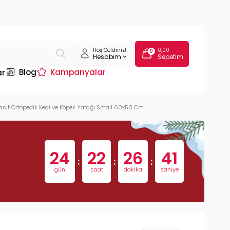
Hoş Geldiniz!
0,00
0
Hesabım
Sepetim
Blog
Kampanyalar
ar
asit Ortopedik Kedi ve Köpek Yatağı Small 60x50 Cm
24
22
26
40
:
:
:
gün
saat
dakika
saniye