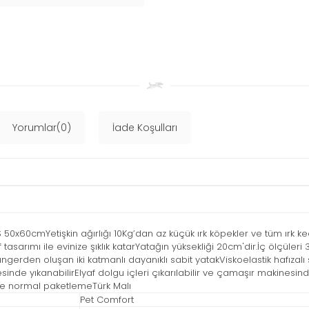
Yorumlar(0)
İade Koşulları
50x60cmYetişkin ağırlığı 10Kg’dan az küçük ırk köpekler ve tüm ırk ke
asarımı ile evinize şıklık katarYatağın yüksekliği 20cm'dir.İç ölçüleri 3
ngerden oluşan iki katmanlı dayanıklı sabit yatakViskoelastik hafızal
sinde yıkanabilirElyaf dolgu içleri çıkarılabilir ve çamaşır makinesi
nde normal paketlemeTürk Malı
Pet Comfort