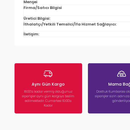
Menşei
Firma/Satıcı Bilgisi
Üretici Bilgisi:
İthalatçı/Yetkili Temsilci/İfa Hizmet Sağlayıcı:
İletişim:
Aynı Gün Kargo
Mama Bağ
16:00’a kadar vermiş olduğunuz
Dostluk Kumbarası ola
siparişler aynı gün kargoya teslim
siparişler sizin adınız
edilmektedir. Cumartesi 10:00'a
gönderiliyor
Kadar