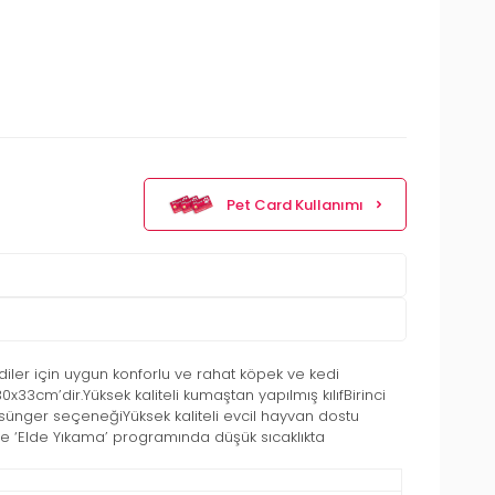
Pet Card Kullanımı
diler için uygun konforlu ve rahat köpek ve kedi
0x33cm’dir.Yüksek kaliteli kumaştan yapılmış kılıfBirinci
ı sünger seçeneğiYüksek kaliteli evcil hayvan dostu
nde ‘Elde Yıkama’ programında düşük sıcaklıkta