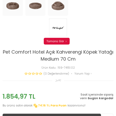
Tümünü Gör
Pet Comfort Hotel Açık Kahverengi Köpek Yatağı
Medium 70 Cm
Ürün Kodu :
159-74151.02
(0 Değerlendirme)
Yorum Yap
1.854,97
TL
Saat içerisinde sipariş
verin
bugün kargoda!
Bu ürünü satın alarak
74.16
TL Para Puan
kazanırsınız!