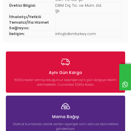
Üretici Bilgisi:
DBM Dış Tic. ve Müm. Ltd.
Şti.
İthalatçı/Yetkili
Temsilci/İfa Hizmet
Sağlayıcı:
İletişim:
info@dbmturkey.com
Aynı Gün Kargo
16:00’a kadar vermiş olduğunuz siparişler aynı gün kargoya teslim
edilmektedir. Cumartesi 10:00'a Kadar
Mama Bağışı
Dostluk Kumbarası olarak verilen siparişler sizin adınıza barınaklara
gönderiliyor.