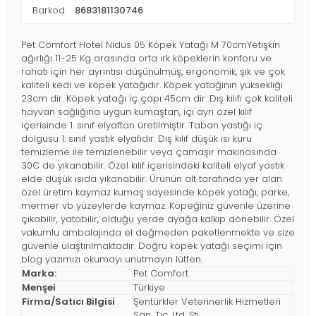
Barkod
8683181130746
Pet Comfort Hotel Nidus 05 Köpek Yatağı M 70cmYetişkin
ağırlığı 11-25 Kg arasında orta ırk köpeklerin konforu ve
rahatı için her ayrıntısı düşünülmüş, ergonomik, şık ve çok
kaliteli kedi ve köpek yatağıdır. Köpek yatağının yüksekliği
23cm dir. Köpek yatağı iç çapı 45cm dir. Dış kılıfı çok kaliteli
hayvan sağlığına uygun kumaştan, içi ayrı özel kılıf
içerisinde 1. sınıf elyaftan üretilmiştir. Taban yastığı iç
dolgusu 1. sınıf yastık elyafıdır. Dış kılıf düşük ısı kuru
temizleme ile temizlenebilir veya çamaşır makinasında
30C de yıkanabilir. Özel kılıf içerisindeki kaliteli elyaf yastık
elde düşük ısıda yıkanabilir. Ürünün alt tarafında yer alan
özel üretim kaymaz kumaş sayesinde köpek yatağı, parke,
mermer vb yüzeylerde kaymaz. Köpeğiniz güvenle üzerine
çıkabilir, yatabilir, olduğu yerde ayağa kalkıp dönebilir. Özel
vakumlu ambalajında el değmeden paketlenmekte ve size
güvenle ulaştırılmaktadır. Doğru köpek yatağı seçimi için
blog yazımızı okumayı unutmayın lütfen.
Marka:
Pet Comfort
Menşei
Türkiye
Firma/Satıcı Bilgisi
Şentürkler Veterinerlik Hizmetleri
San. Tic. Ltd. Şti.