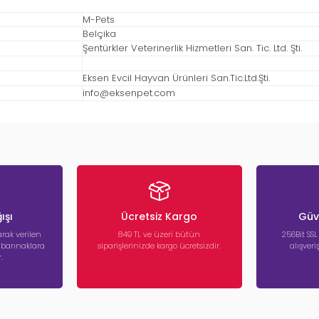
M-Pets
Belçika
Şentürkler Veterinerlik Hizmetleri San. Tic. Ltd. Şti.
Eksen Evcil Hayvan Ürünleri San.Tic.Ltd.Şti.
info@eksenpet.com
ışı
Ücretsiz Kargo
Güve
rak verilen
849 TL ve üzeri bütün
256Bit SSL
a barınaklara
siparişlerinizde kargo ücretsizdir.
alışver
.