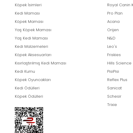
Köpek İsimleri
Royal Canin 
Kedi Maması
Pro Plan
Köpek Maması
Acana
Yaş Köpek Maması
Orijen
Yaş Kedi Maması
N&D
Kedi Malzemeleri
Leo's
Köpek Aksesuarları
Friskies
Kısırlaştırılmış Kedi Maması
Hills Science
Kedi Kumu
PisiPisi
Köpek Oyuncakları
Reflex Plus
Kedi Ödülleri
Sanicat
Köpek Ödülleri
Schesir
Trixie