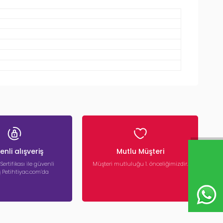
nli alışveriş
Mutlu Müşteri
 Sertifikası ile güvenli
Müşteri mutluluğu 1. önceliğimizdir.
iş Petihtiyac.com’da