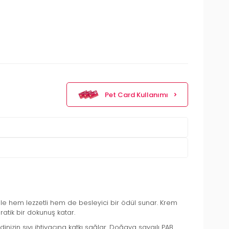
Pet Card Kullanımı
le hem lezzetli hem de besleyici bir ödül sunar. Krem
atik bir dokunuş katar.
nizin sıvı ihtiyacına katkı sağlar. Doğaya saygılı PAB