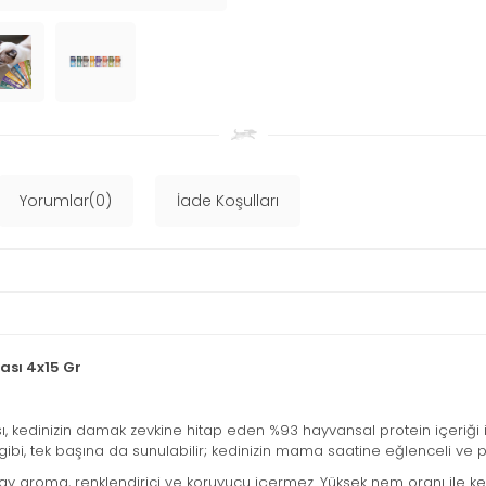
Yorumlar(0)
İade Koşulları
ası 4x15 Gr
, kedinizin damak zevkine hitap eden %93 hayvansal protein içeriği i
i, tek başına da sunulabilir; kedinizin mama saatine eğlenceli ve pr
pay aroma, renklendirici ve koruyucu içermez. Yüksek nem oranı ile kedi