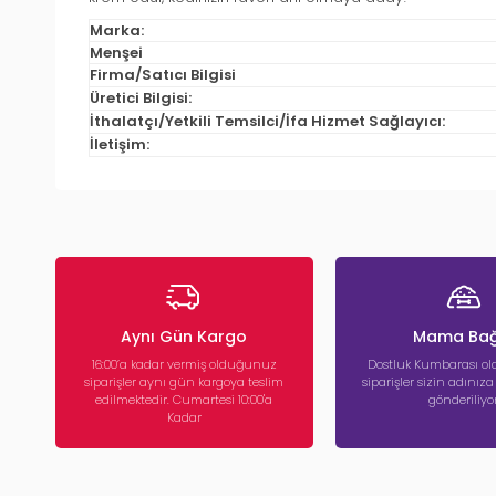
Marka:
Menşei
Firma/Satıcı Bilgisi
Üretici Bilgisi:
İthalatçı/Yetkili Temsilci/İfa Hizmet Sağlayıcı:
İletişim:
Aynı Gün Kargo
Mama Bağ
16:00’a kadar vermiş olduğunuz
Dostluk Kumbarası ola
siparişler aynı gün kargoya teslim
siparişler sizin adınız
edilmektedir. Cumartesi 10:00'a
gönderiliyor
Kadar