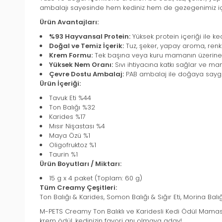
ambalajı sayesinde hem kediniz hem de gezegenimiz için
Ürün Avantajları:
%93 Hayvansal Protein:
Yüksek protein içeriği ile ke
Doğal ve Temiz İçerik:
Tuz, şeker, yapay aroma, renk
Krem Formu:
Tek başına veya kuru mamanın üzerine ek
Yüksek Nem Oranı:
Sıvı ihtiyacına katkı sağlar ve mam
Çevre Dostu Ambalaj:
PAB ambalaj ile doğaya saygılı,
Ürün İçeriği:
Tavuk Eti %44
Ton Balığı %32
Karides %17
Mısır Nişastası %4
Maya Özü %1
Oligofruktoz %1
Taurin %1
Ürün Boyutları / Miktarı:
15 g x 4 paket (Toplam: 60 g)
Tüm Creamy Çeşitleri:
Ton Balığı & Karides, Somon Balığı & Sığır Eti, Morina Balı
M-PETS Creamy Ton Balıklı ve Karidesli Kedi Ödül Mamas
krem ödül, kedinizin favori anı olmaya aday!