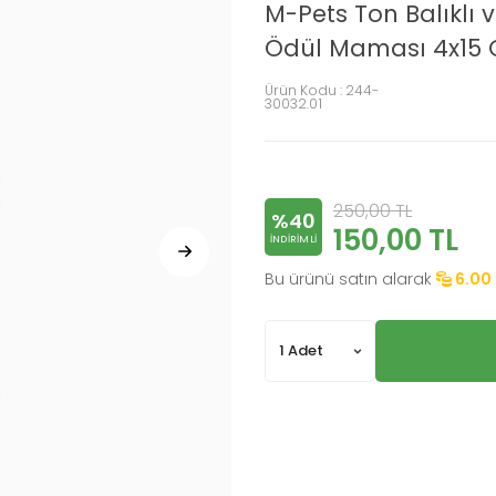
M-Pets Ton Balıklı 
Ödül Maması 4x15 
Ürün Kodu :
244-
30032.01
250,00
TL
%40
150,00
TL
INDIRIMLI
Bu ürünü satın alarak
6.00