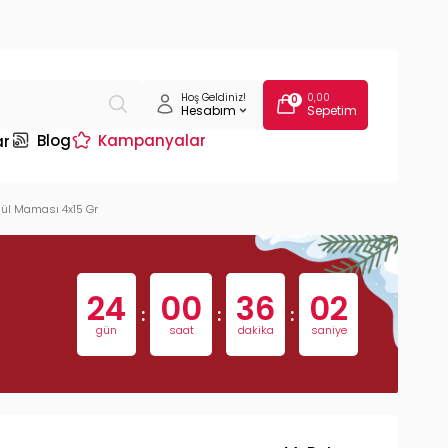
Hoş Geldiniz!
0,00
0
Hesabım
Sepetim
Blog
Kampanyalar
ar
Ödül Maması 4x15 Gr
24
00
36
01
:
:
:
gün
saat
dakika
saniye