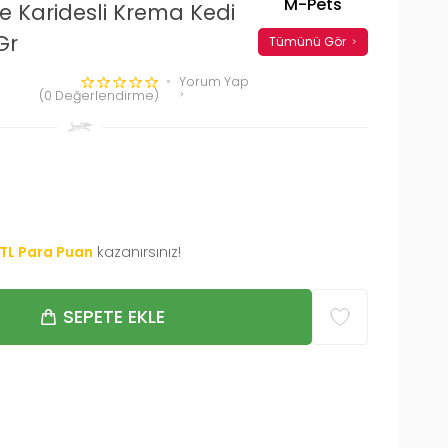
M-Pets
ve Karidesli Krema Kedi
Gr
Tümünü Gör
Yorum Yap
(0 Değerlendirme)
TL Para Puan
kazanırsınız!
SEPETE EKLE