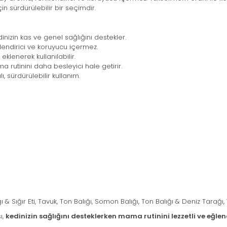
 sürdürülebilir bir seçimdir.
dinizin kas ve genel sağlığını destekler.
lendirici ve koruyucu içermez.
lenerek kullanılabilir.
a rutinini daha besleyici hale getirir.
 sürdürülebilir kullanım.
ğı & Sığır Eti, Tavuk, Ton Balığı, Somon Balığı, Ton Balığı & Deniz Tarağ
ı,
kedinizin sağlığını desteklerken mama rutinini lezzetli ve eğlenc