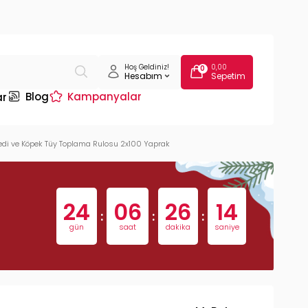
Hoş Geldiniz!
0,00
0
Hesabım
Sepetim
Blog
Kampanyalar
ar
Kedi ve Köpek Tüy Toplama Rulosu 2x100 Yaprak
24
06
26
13
:
:
:
gün
saat
dakika
saniye