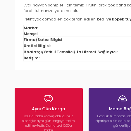
Evcil hayvan sahipleri için temizlik rutini artık çok daha k
ferah tutmanıza yardımcı olur.
Petihtiyac.comda en çok tercih edilen
kedi ve köpek tü
Marka:
Menşei
Firma/Satıcı Bilgisi
Üretici Bilgisi:
İthalatçı/Yetkili Temsilci/İfa Hizmet Sağlayıcı:
İletişim:
Aynı Gün Kargo
Mama Bağ
16:00’a kadar vermiş olduğunuz
Dostluk Kumbarası ola
siparişler aynı gün kargoya teslim
siparişler sizin adınız
edilmektedir. Cumartesi 10:00'a
gönderiliyor
Kadar