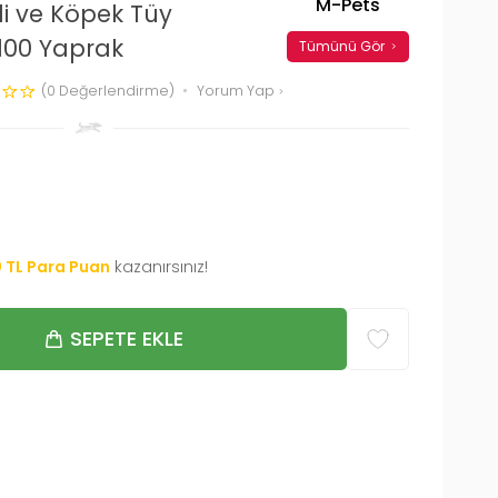
M-Pets
di ve Köpek Tüy
100 Yaprak
Tümünü Gör
(0 Değerlendirme)
Yorum Yap
0
TL Para Puan
kazanırsınız!
SEPETE EKLE