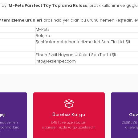
olay!
M-Pets Purrfect Tüy Toplama Rulosu
, pratik kullanımı ve güç
y temizleme ürünleri
arasında yer alan bu ürünü hemen keşfedin, evin
M-Pets
Belçika
Şentürkler Veterinerlik Hizmetleri San. Tic. Ltd. Şti.
Eksen Evcil Hayvan Ürünleri San.Tic.Ltd.Şti.
info@eksenpet.com
ışı
Ücretsiz Kargo
Güve
rak verilen
849 TL ve üzeri bütün
256Bit SSL
a barınaklara
siparişlerinizde kargo ücretsizdir.
alışver
.