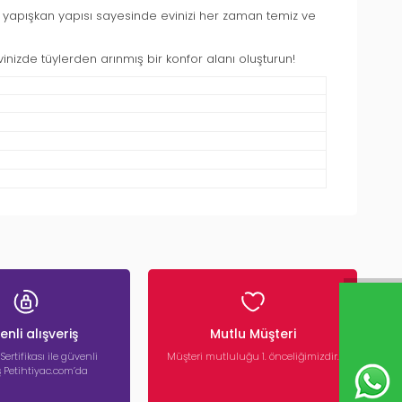
lü yapışkan yapısı sayesinde evinizi her zaman temiz ve
izde tüylerden arınmış bir konfor alanı oluşturun!
nli alışveriş
Mutlu Müşteri
 Sertifikası ile güvenli
Müşteri mutluluğu 1. önceliğimizdir.
iş Petihtiyac.com’da