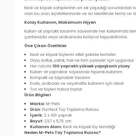
Kedi ve köpek sahiplerinin en sık yaşadığı sorunlardan b
olan bu ürün, kıyafetlerinizde ve ev tekstilinde temiz ve 
Kolay Kullanım, Maksimum Hijyen
Kullan-at yapraklı tasarımı sayesinde her kullanımda tem
çantanızda veya arabanızda kolayca taşıyabilirsiniz.
Öne Çıkan Özellikler
Kedi ve köpek tüylerini etkili şekilde temizler
Giysi, koltuk, yatak, halı ve tüm yüzeyler için uygundur
Her ruloda
100 yapraklı yüksek yapışkanlı yüzey
Kullan-at yapraklar sayesinde hijyenik kullanım
Kompakt ve taşınabilir tasarım
Evde, arabada ve seyahatte kullanım için ideal
Toz ve tüyleri hızlıca toplar
Ürün Bilgileri
Marka:
M-Pets
Ürün:
Purrfect Tüy Toplama Rulosu
İçerik:
2 x 100 yaprak
Boyut:
23,7 x 5,75 cm
Kullanım Alanı:
Kedi ve köpek tüy temizliği
Neden M-Pets Tüy Toplama Rulosu?