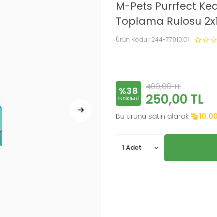
M-Pets Purrfect Ke
Toplama Rulosu 2x
Ürün Kodu :
244-77010.01
400,00
TL
%38
250,00
TL
INDIRIMLI
Bu ürünü satın alarak
10.0