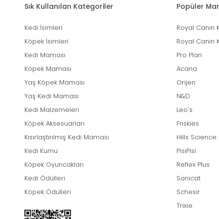
Sık Kullanılan Kategoriler
Popüler Mar
Kedi İsimleri
Royal Canin 
Köpek İsimleri
Royal Canin 
Kedi Maması
Pro Plan
Köpek Maması
Acana
Yaş Köpek Maması
Orijen
Yaş Kedi Maması
N&D
Kedi Malzemeleri
Leo's
Köpek Aksesuarları
Friskies
Kısırlaştırılmış Kedi Maması
Hills Science
Kedi Kumu
PisiPisi
Köpek Oyuncakları
Reflex Plus
Kedi Ödülleri
Sanicat
Köpek Ödülleri
Schesir
Trixie