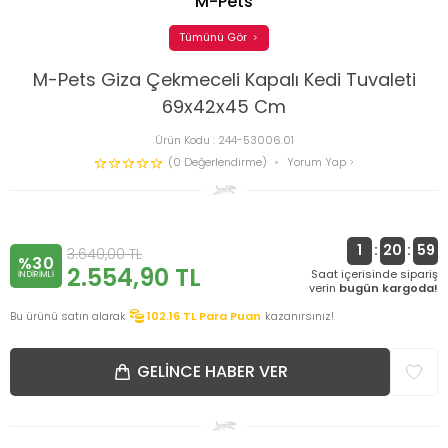
M-Pets
Tümünü Gör
M-Pets Giza Çekmeceli Kapalı Kedi Tuvaleti
69x42x45 Cm
Ürün Kodu :
244-53006.01
(0 Değerlendirme)
Yorum Yap
1
:
20
:
59
3.640,00
TL
%30
2.554,90
TL
Saat içerisinde sipariş
INDIRIMLI
verin
bugün kargoda!
Bu ürünü satın alarak
102.16
TL Para Puan
kazanırsınız!
GELINCE HABER VER