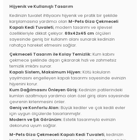
Hijyenik ve Kullanışlı Tasarım
Kedinizin tuvalet ihtiyacını hijyenik ve pratik bir şekilde
karşılamasına yardımcı olan
M-Pets Giza Çekmeceli
Kapalı Kedi Tuvaleti
, modern tasarımı ve işlevsel
özellikleriyle dikkat çekiyor.
69x42x45 cm
ölçüleri
sayesinde geniş bir kullanım alanı sunarak kedinizin
rahatça hareket etmesini sağlar.
Çekmeceli Tasarım ile Kolay Temizlik:
Kum kabını
çekmece şeklinde dışarı çıkararak hızlı ve zahmetsiz
temizlik imkânı sunar.
Kapalı Sistem, Maksimum Hijyen:
Kötü kokuların
yayılmasını engelleyen kapalı tasarımı sayesinde evinizin
hijyenini korur.
Kum Dağılmasını Önleyen Giriş:
Kedinizin patilerindeki
kumları azaltmaya yardımcı olan özel giriş alanı sayesinde
çevrenin kirlenmesini önler.
Geniş ve Konforlu Alan:
Büyük kediler ve çok kedili evler
için uygun ölçülerde tasarlanmıştır.
Modern ve Şık Görünüm:
Estetik tasarımıyla evinizin
dekoruna uyum sağlar.
M-Pets Giza Çekmeceli Kapalı Kedi Tuvaleti
, kedinizin