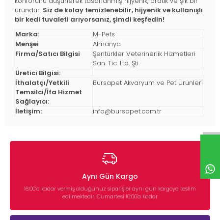
konforunu düşünerek tasarlanmış hijyenik, pratik ve şık bir
üründür.
Siz de kolay temizlenebilir, hijyenik ve kullanışlı
bir kedi tuvaleti arıyorsanız, şimdi keşfedin!
Marka:
M-Pets
Menşei
Almanya
Firma/Satıcı Bilgisi
Şentürkler Veterinerlik Hizmetleri
San. Tic. Ltd. Şti.
Üretici Bilgisi:
İthalatçı/Yetkili
Bursapet Akvaryum ve Pet Ürünleri
Temsilci/İfa Hizmet
Sağlayıcı:
İletişim:
info@bursapet.com.tr
Aynı Gün Kargo
16:00’a kadar vermiş olduğunuz siparişler aynı gün kargoya teslim
edilmektedir. Cumartesi 10:00'a Kadar