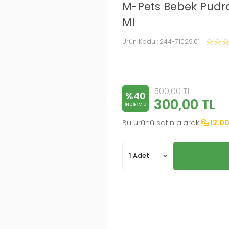
M-Pets Bebek Pudr
Ml
Ürün Kodu :
244-71029.01
500,00
TL
%40
300,00
TL
INDIRIMLI
Bu ürünü satın alarak
12.0