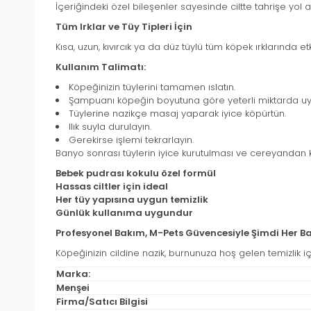
İçeriğindeki özel bileşenler sayesinde ciltte tahrişe yol a
Tüm Irklar ve Tüy Tipleri İçin
Kısa, uzun, kıvırcık ya da düz tüylü tüm köpek ırklarında etki
Kullanım Talimatı:
Köpeğinizin tüylerini tamamen ıslatın.
Şampuanı köpeğin boyutuna göre yeterli miktarda uy
Tüylerine nazikçe masaj yaparak iyice köpürtün.
Ilık suyla durulayın.
Gerekirse işlemi tekrarlayın.
Banyo sonrası tüylerin iyice kurutulması ve cereyandan k
Bebek pudrası kokulu özel formül
Hassas ciltler için ideal
Her tüy yapısına uygun temizlik
Günlük kullanıma uygundur
Profesyonel Bakım, M-Pets Güvencesiyle Şimdi Her 
Köpeğinizin cildine nazik, burnunuza hoş gelen temizlik içi
Marka:
Menşei
Firma/Satıcı Bilgisi