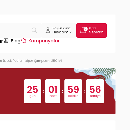
Hoş Geldiniz!
0,00
0
Hesabım
Sepetim
Blog
Kampanyalar
ar
s Bebek Pudralı Köpek Şampuanı 250 Ml
25
01
59
55
:
:
:
gün
saat
dakika
saniye