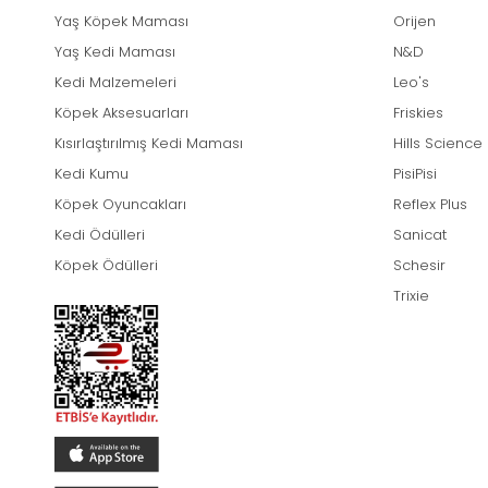
Yaş Köpek Maması
Orijen
Yaş Kedi Maması
N&D
Kedi Malzemeleri
Leo's
Köpek Aksesuarları
Friskies
Kısırlaştırılmış Kedi Maması
Hills Science
Kedi Kumu
PisiPisi
Köpek Oyuncakları
Reflex Plus
Kedi Ödülleri
Sanicat
Köpek Ödülleri
Schesir
Trixie