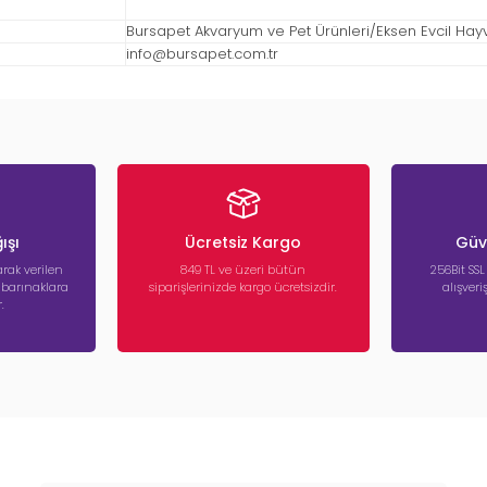
Bursapet Akvaryum ve Pet Ürünleri/Eksen Evcil Hayvan
info@bursapet.com.tr
ışı
Ücretsiz Kargo
Güve
rak verilen
849 TL ve üzeri bütün
256Bit SSL
a barınaklara
siparişlerinizde kargo ücretsizdir.
alışver
.