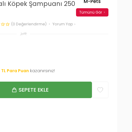
M-Pets
alı Köpek Şampuanı 250
Tümünü Gör
(0 Değerlendirme)
Yorum Yap
0
TL Para Puan
kazanırsınız!
SEPETE EKLE