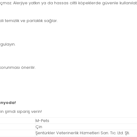
çmaz. Alerjiye yatkın ya da hassas ciltli köpeklerde güvenle kullanılabi
li temizlik ve parlaklık sağlar.
gulayın.
orunması önerilir.
Banyoda!
n şimdi sipariş verin!
M-Pets
Çin
Şentürkler Veterinerlik Hizmetleri San. Tic. Ltd. Şti.