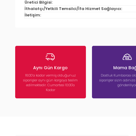
Üretici Bilgisi:
İthalatçı/Yetkili Temsilci/İfa Hizmet Sağlayıcı:
İletişim:
Aynı Gün Kargo
Mama Bağ
16:00’a kadar vermiş olduğunuz
Dostluk Kumbarası ola
siparişler aynı gün kargoya teslim
siparişler sizin adınız
edilmektedir. Cumartesi 10:00'a
gönderiliyor
Kadar