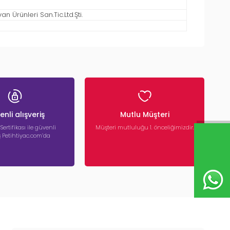
 Ürünleri San.Tic.Ltd.Şti.
nli alışveriş
Mutlu Müşteri
 Sertifikası ile güvenli
Müşteri mutluluğu 1. önceliğimizdir.
iş Petihtiyac.com’da