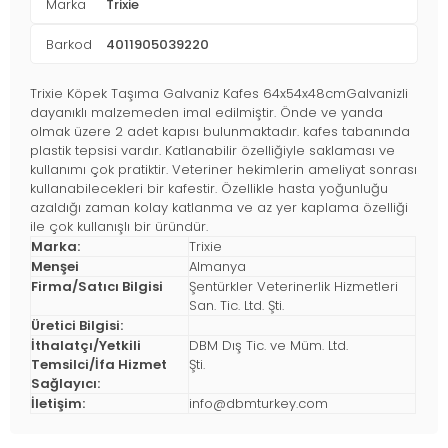
Marka
Trixie
Barkod
4011905039220
Trixie Köpek Taşıma Galvaniz Kafes 64x54x48cmGalvanizli
dayanıklı malzemeden imal edilmiştir. Önde ve yanda
olmak üzere 2 adet kapısı bulunmaktadır. kafes tabanında
plastik tepsisi vardır. Katlanabilir özelliğiyle saklaması ve
kullanımı çok pratiktir. Veteriner hekimlerin ameliyat sonrası
kullanabilecekleri bir kafestir. Özellikle hasta yoğunluğu
azaldığı zaman kolay katlanma ve az yer kaplama özelliği
ile çok kullanışlı bir üründür.
Marka:
Trixie
Menşei
Almanya
Firma/Satıcı Bilgisi
Şentürkler Veterinerlik Hizmetleri
San. Tic. Ltd. Şti.
Üretici Bilgisi:
İthalatçı/Yetkili
DBM Dış Tic. ve Müm. Ltd.
Temsilci/İfa Hizmet
Şti.
Sağlayıcı:
İletişim:
info@dbmturkey.com