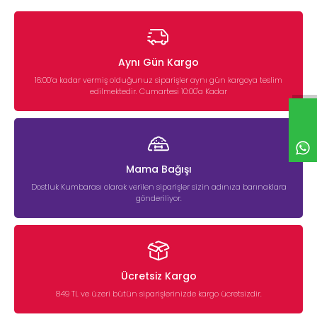
Aynı Gün Kargo
16:00’a kadar vermiş olduğunuz siparişler aynı gün kargoya teslim
edilmektedir. Cumartesi 10:00'a Kadar
Mama Bağışı
Dostluk Kumbarası olarak verilen siparişler sizin adınıza barınaklara
gönderiliyor.
Ücretsiz Kargo
849 TL ve üzeri bütün siparişlerinizde kargo ücretsizdir.