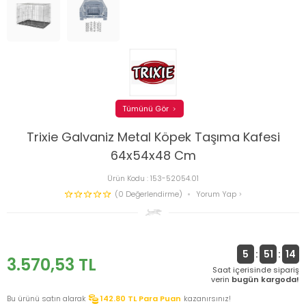
Tümünü Gör
Trixie Galvaniz Metal Köpek Taşıma Kafesi
64x54x48 Cm
Ürün Kodu :
153-52054.01
(0 Değerlendirme)
Yorum Yap
5
:
51
:
14
3.570,53
TL
Saat içerisinde sipariş
verin
bugün kargoda!
Bu ürünü satın alarak
142.80
TL Para Puan
kazanırsınız!