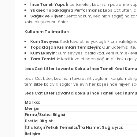
İnce Taneli Yapı:
İnce taneler, kedinizin patilerine ya
Yüksek Topaklaşma Performansı:
Leos Cat Litter, id
Sağlık ve Hijyen:
Bentonit kum, kedinizin sağlığına za
koku oluşumunu önler.
Kullanım Talimatları:
Kum Seviyesi:
Kedi tuvaletine yaklaşık 7 cm kalınlığı
Topaklaşan Kısımları Temizleyin:
Günlük temizlikte, 
Kum Ekleyin:
Kum seviyesi azaldıkça, yeni kum ekleyi
Tam Temizlik:
Kedi tuvaletinden yoğun bir koku geli
Leos Cat Litter Lavanta Kokulu İnce Taneli Kedi Kumu
Leos Cat Litter, kedinizin tuvalet ihtiyaçlarını karşılama
temizlikte kolaylık sağlar ve evin her köşesinde hijyen sağ
Leos Cat Litter Lavanta Kokulu İnce Taneli Kedi Kumu 2
Marka:
Menşei
Firma/Satıcı Bilgisi
Üretici Bilgisi:
İthalatçı/Yetkili Temsilci/İfa Hizmet Sağlayıcı:
İletişim: