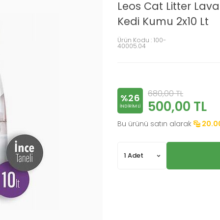
Leos Cat Litter Lav
Kedi Kumu 2x10 Lt
Ürün Kodu :
100-
40005.04
680,00
TL
%26
500,00
TL
INDIRIMLI
Bu ürünü satın alarak
20.0