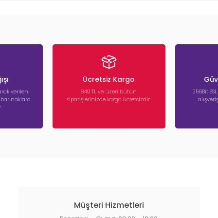
ışı
Ücretsiz Kargo
Güve
rak verilen
849 TL ve üzeri bütün
256Bit SSL
a barınaklara
siparişlerinizde kargo ücretsizdir.
alışver
.
Müşteri Hizmetleri