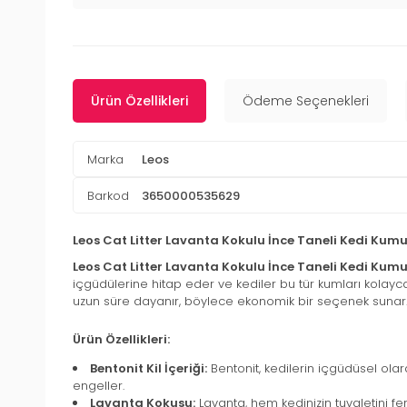
Ürün Özellikleri
Ödeme Seçenekleri
Marka
Leos
Barkod
3650000535629
Leos Cat Litter Lavanta Kokulu İnce Taneli Kedi Kumu 
Leos Cat Litter Lavanta Kokulu İnce Taneli Kedi Kum
içgüdülerine hitap eder ve kediler bu tür kumları kolayca 
uzun süre dayanır, böylece ekonomik bir seçenek sunar
Ürün Özellikleri:
Bentonit Kil İçeriği:
Bentonit, kedilerin içgüdüsel olara
engeller.
Lavanta Kokusu:
Lavanta, hem kedinizin tuvaletini fer