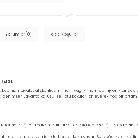
Yorumlar(0)
İade Koşulları
2x10 Lt
u
, kedinizin tuvalet alışkanlıklarını hem sağlıklı hem de hijyenik bir şekil
benimser. Lavanta kokusu ise kötü kokuları önleyerek hoş bir ortam yara
.
k tercih ettiği bir malzemedir. Hızla topaklaşan özelliği ile kedinizin i
ah tutar hem de evin içinde hoş bir koku yayar. Bu doğal koku, kedinizi