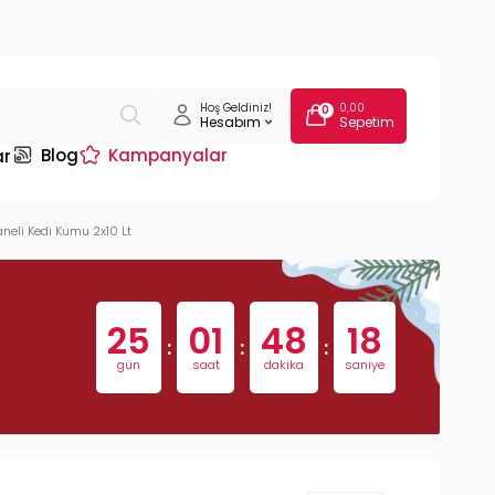
Hoş Geldiniz!
0,00
0
Hesabım
Sepetim
Blog
Kampanyalar
ar
aneli Kedi Kumu 2x10 Lt
25
01
48
17
:
:
:
gün
saat
dakika
saniye