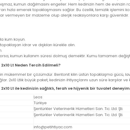
pışmaz, kumun dağılmasını engeller. Hem kedinizin hem de evinizin raha
rarı hızla emerek topaklaşmasını sağlar. Bu özellik, temizlik işlemini kola
rar vermeyen bir malzeme olup alerjik reaksiyonlara karşı güvenlidir
nda kum koyun.
topaklaşan idrar ve dışkıları kürekle alın.
n.
yorsa, kumun kullanım süresi dolmuş demektir. Kumu tamamen değiştir
 2x10 Lt Neden Tercih Edilmeli?
k için mükemmel bir çözümdür. Bentonit kilin üstün topaklaşma gücü, lava
lar. 2x10 Ltlik büyük paket, kedinizin ihtiyaçlarını uzun süre karşılar v
x10 Lt ile kedinizin sağlıklı, ferah ve hijyenik bir tuvalet deney
Leos
Türkiye
Şentürkler Veterinerlik Hizmetleri San. Tic. Ltd. Şti.
Şentürkler Veterinerlik Hizmetleri San. Tic. Ltd. Şti.
info@petihtiyac.com