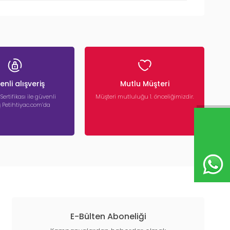
nli alışveriş
Mutlu Müşteri
 Sertifikası ile güvenli
Müşteri mutluluğu 1. önceliğimizdir.
iş Petihtiyac.com’da
E-Bülten Aboneliği