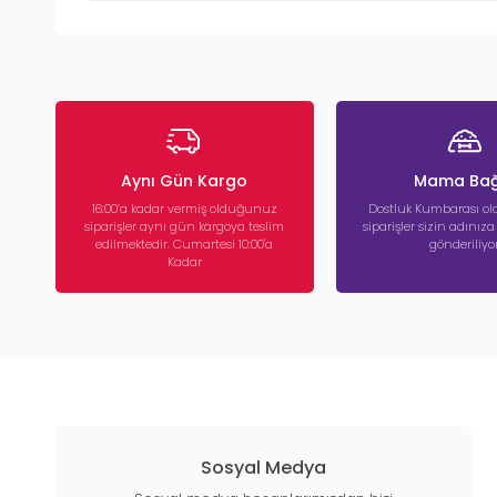
Aynı Gün Kargo
Mama Bağ
16:00’a kadar vermiş olduğunuz
Dostluk Kumbarası ola
siparişler aynı gün kargoya teslim
siparişler sizin adınız
edilmektedir. Cumartesi 10:00'a
gönderiliyor
Kadar
Sosyal Medya