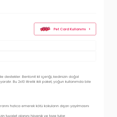
Pet Card Kullanımı
de destekler. Bentonit kil içeriği, kedinizin doğal
tır. Bu 2x10 litrelik ikili paket, yoğun kullanımda bile
drarını hızlıca emerek kötü kokuların dışarı yayılmasını
n tuvalet alanını hijyenik ve taze tutar.