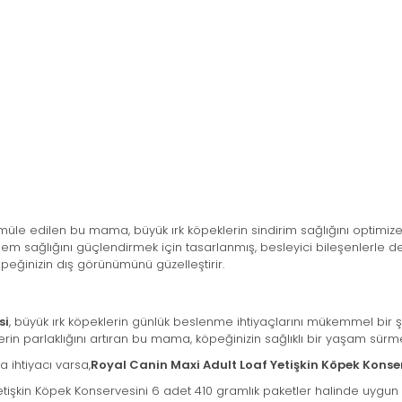
ormüle edilen bu mama, büyük ırk köpeklerin sindirim sağlığını optimiz
klem sağlığını güçlendirmek için tasarlanmış, besleyici bileşenlerle de
 köpeğinizin dış görünümünü güzelleştirir.
si
, büyük ırk köpeklerin günlük beslenme ihtiyaçlarını mükemmel bir şe
lerin parlaklığını artıran bu mama, köpeğinizin sağlıklı bir yaşam sürm
 ihtiyacı varsa,
Royal Canin Maxi Adult Loaf Yetişkin Köpek Konse
işkin Köpek Konservesini 6 adet 410 gramlık paketler halinde uygun fiy