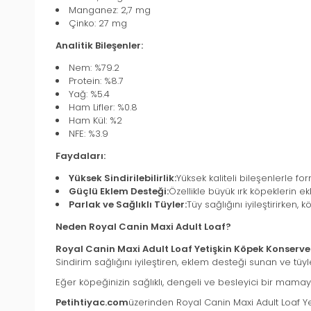
Manganez: 2,7 mg
Çinko: 27 mg
Analitik Bileşenler:
Nem: %79.2
Protein: %8.7
Yağ: %5.4
Ham Lifler: %0.8
Ham Kül: %2
NFE: %3.9
Faydaları:
Yüksek Sindirilebilirlik:
Yüksek kaliteli bileşenlerle f
Güçlü Eklem Desteği:
Özellikle büyük ırk köpeklerin e
Parlak ve Sağlıklı Tüyler:
Tüy sağlığını iyileştirirken,
Neden Royal Canin Maxi Adult Loaf?
Royal Canin Maxi Adult Loaf Yetişkin Köpek Konserve
Sindirim sağlığını iyileştiren, eklem desteği sunan ve tüy
Eğer köpeğinizin sağlıklı, dengeli ve besleyici bir mamaya
Petihtiyac.com
üzerinden Royal Canin Maxi Adult Loaf Yet