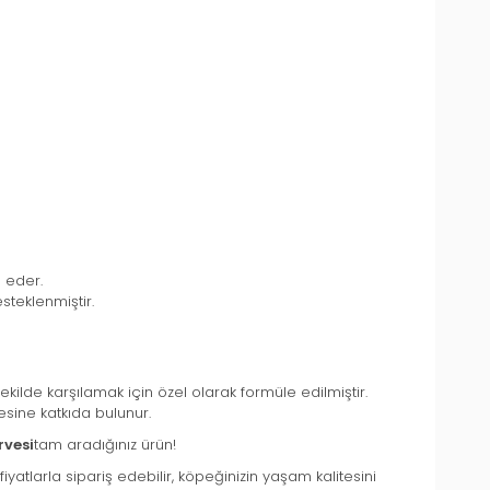
e eder.
steklenmiştir.
kilde karşılamak için özel olarak formüle edilmiştir.
esine katkıda bulunur.
rvesi
tam aradığınız ürün!
atlarla sipariş edebilir, köpeğinizin yaşam kalitesini