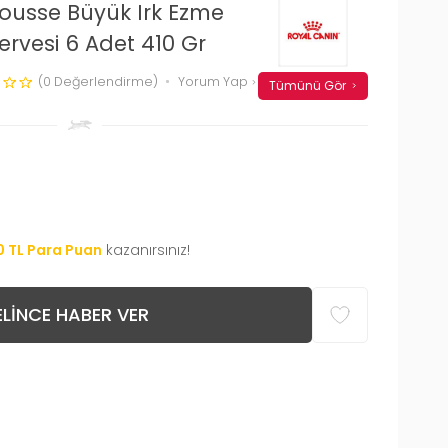
ousse Büyük Irk Ezme
ervesi 6 Adet 410 Gr
(0 Değerlendirme)
Yorum Yap
Tümünü Gör
0
TL Para Puan
kazanırsınız!
LINCE HABER VER