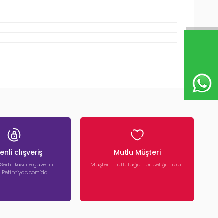
nli alışveriş
Mutlu Müşteri
 Sertifikası ile güvenli
Müşteri mutluluğu 1. önceliğimizdir.
iş Petihtiyac.com’da