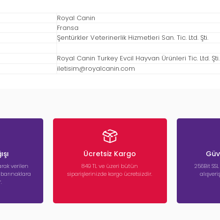
Royal Canin
Fransa
Şentürkler Veterinerlik Hizmetleri San. Tic. Ltd. Şti.
Royal Canin Turkey Evcil Hayvan Ürünleri Tic. Ltd. Şti.
iletisim@royalcanin.com
ışı
Ücretsiz Kargo
Güve
rak verilen
849 TL ve üzeri bütün
256Bit SSL
a barınaklara
siparişlerinizde kargo ücretsizdir.
alışver
.