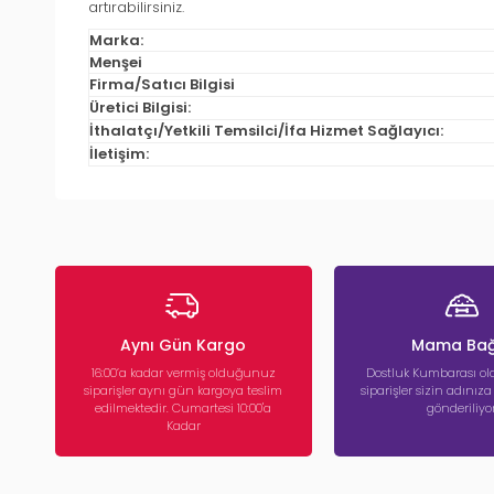
artırabilirsiniz.
Marka:
Menşei
Firma/Satıcı Bilgisi
Üretici Bilgisi:
İthalatçı/Yetkili Temsilci/İfa Hizmet Sağlayıcı:
İletişim:
Aynı Gün Kargo
Mama Bağ
16:00’a kadar vermiş olduğunuz
Dostluk Kumbarası ola
siparişler aynı gün kargoya teslim
siparişler sizin adınız
edilmektedir. Cumartesi 10:00'a
gönderiliyor
Kadar