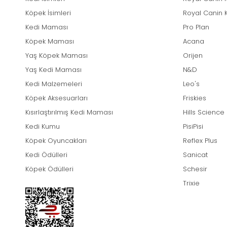
Köpek İsimleri
Royal Canin 
Kedi Maması
Pro Plan
Köpek Maması
Acana
Yaş Köpek Maması
Orijen
Yaş Kedi Maması
N&D
Kedi Malzemeleri
Leo's
Köpek Aksesuarları
Friskies
Kısırlaştırılmış Kedi Maması
Hills Science
Kedi Kumu
PisiPisi
Köpek Oyuncakları
Reflex Plus
Kedi Ödülleri
Sanicat
Köpek Ödülleri
Schesir
Trixie