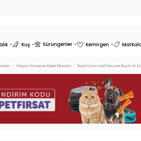
Sürüngenler
alık
Kuş
Kemirgen
Markal
maları
Yetişkin Konserve Köpek Maması
Royal Canin Loaf Mousse Büyük Irk Ez