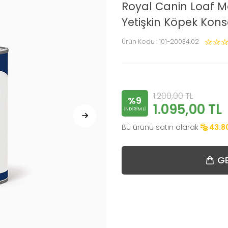
Royal Canin Loaf M
Yetişkin Köpek Kons
Ürün Kodu :
101-20034.02
1.200,00
TL
%9
1.095,00
TL
INDIRIMLI
Bu ürünü satın alarak
43.8
GE