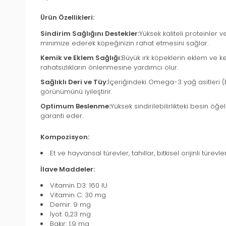
Ürün Özellikleri:
Sindirim Sağlığını Destekler:
Yüksek kaliteli proteinler v
minimize ederek köpeğinizin rahat etmesini sağlar.
Kemik ve Eklem Sağlığı:
Büyük ırk köpeklerin eklem ve ke
rahatsızlıkların önlenmesine yardımcı olur.
Sağlıklı Deri ve Tüy:
İçeriğindeki Omega-3 yağ asitleri (EP
görünümünü iyileştirir.
Optimum Beslenme:
Yüksek sindirilebilirlikteki besin 
garanti eder.
Kompozisyon:
Et ve hayvansal türevler, tahıllar, bitkisel orijinli türev
İlave Maddeler:
Vitamin D3: 160 IU
Vitamin C: 30 mg
Demir: 9 mg
İyot: 0,23 mg
Bakır: 1,9 mg