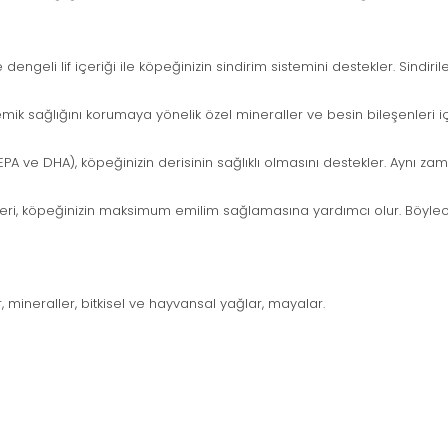
e dengeli lif içeriği ile köpeğinizin sindirim sistemini destekler. Sindiri
mik sağlığını korumaya yönelik özel mineraller ve besin bileşenleri içe
A ve DHA), köpeğinizin derisinin sağlıklı olmasını destekler. Aynı zama
öğeleri, köpeğinizin maksimum emilim sağlamasına yardımcı olur. Böyle
ler, mineraller, bitkisel ve hayvansal yağlar, mayalar.