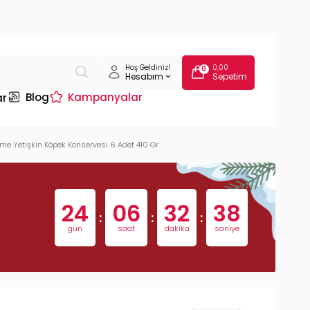
Hoş Geldiniz!
0,00
0
Hesabım
Sepetim
Blog
Kampanyalar
ar
me Yetişkin Köpek Konservesi 6 Adet 410 Gr
24
06
32
37
:
:
:
gün
saat
dakika
saniye