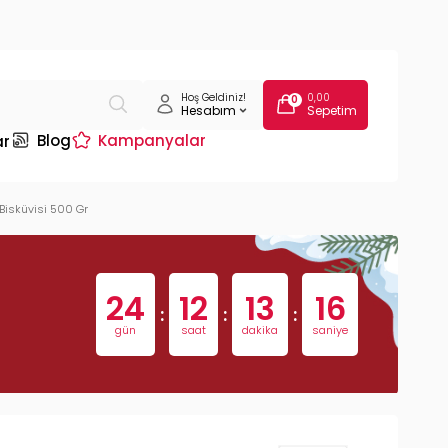
Hoş Geldiniz!
0,00
0
Hesabım
Sepetim
Blog
Kampanyalar
ar
 Bisküvisi 500 Gr
24
12
13
15
:
:
:
gün
saat
dakika
saniye