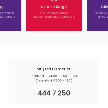
ışı
Ücretsiz Kargo
Güve
rak verilen
849 TL ve üzeri bütün
256Bit SSL
a barınaklara
siparişlerinizde kargo ücretsizdir.
alışver
.
Müşteri Hizmetleri
Pazartesi - Cuma: 09:00 - 18:00
Cumartesi: 09:00 - 13:00
444 7 250