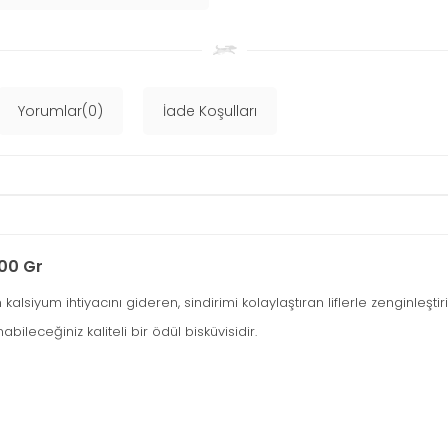
Yorumlar(0)
İade Koşulları
500 Gr
lsiyum ihtiyacını gideren, sindirimi kolaylaştıran liflerle zenginleştiril
bileceğiniz kaliteli bir ödül bisküvisidir.