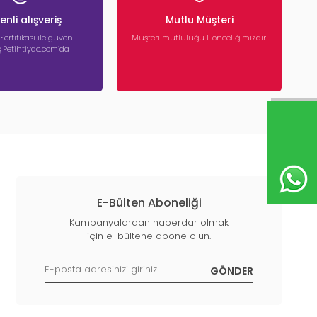
nli alışveriş
Mutlu Müşteri
 Sertifikası ile güvenli
Müşteri mutluluğu 1. önceliğimizdir.
iş Petihtiyac.com’da
E-Bülten Aboneliği
Kampanyalardan haberdar olmak
için e-bültene abone olun.