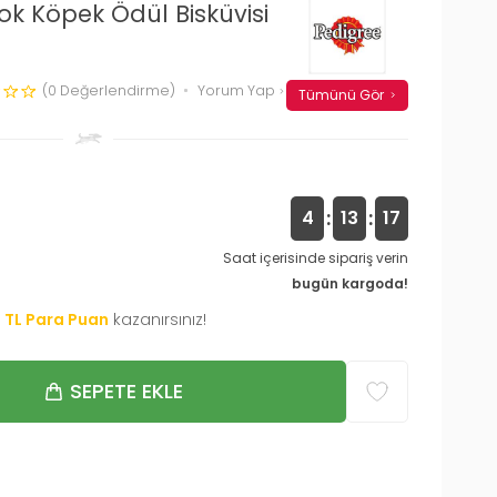
rok Köpek Ödül Bisküvisi
(0 Değerlendirme)
Yorum Yap
Tümünü Gör
:
:
4
13
16
Saat içerisinde sipariş verin
bugün kargoda!
0
TL Para Puan
kazanırsınız!
SEPETE EKLE