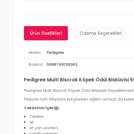
Ürün Özellikleri
Ödeme Seçenekleri
Marka
Pedigree
Barkod
5998749139363
Pedigree Multi Biscrok Köpek Ödül Bisküvisi 
Pedigree Multi Biscrok Köpek Ödül Bisküvisi Köpeklerinizin ka
Petinizin tüm ihtiyacını karşılarken eğitim amaçlı da kullana
Bi
sküvinin İçeriği;
Tahıllar,
et,
et yan ürünleri,
çeşitli şekerler,