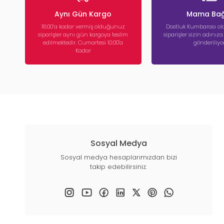
Aynı Gün Kargo
Mama Bağ
16:00’a kadar vermiş olduğunuz
Dostluk Kumbarası ola
siparişler aynı gün kargoya teslim
siparişler sizin adınız
edilmektedir. Cumartesi 10:00'a
gönderiliyor
Kadar
Sosyal Medya
Sosyal medya hesaplarımızdan bizi
takip edebilirsiniz.