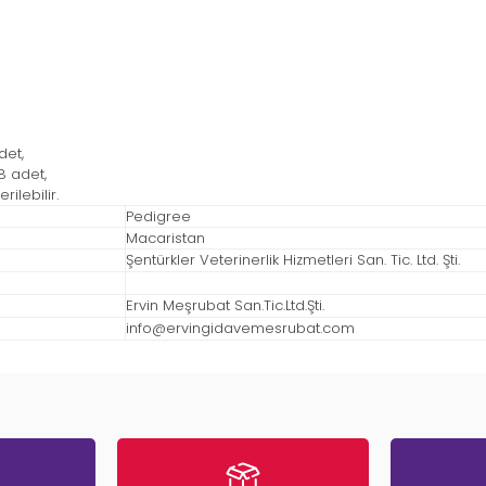
det,
8 adet,
ilebilir.
Pedigree
Macaristan
Şentürkler Veterinerlik Hizmetleri San. Tic. Ltd. Şti.
Ervin Meşrubat San.Tic.Ltd.Şti.
info@ervingidavemesrubat.com