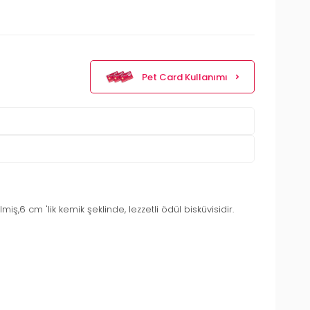
Pet Card Kullanımı
miş,6 cm 'lik kemik şeklinde, lezzetli ödül bisküvisidir.