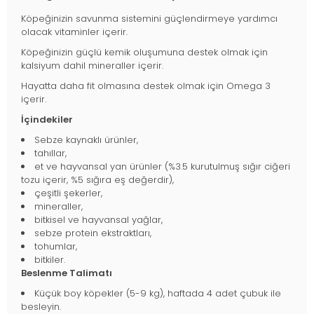
Köpeğinizin savunma sistemini güçlendirmeye yardımcı
olacak vitaminler içerir.
Köpeğinizin güçlü kemik oluşumuna destek olmak için
kalsiyum dahil mineraller içerir.
Hayatta daha fit olmasına destek olmak için Omega 3
içerir.
İçindekiler
Sebze kaynaklı ürünler,
tahıllar,
et ve hayvansal yan ürünler (%3.5 kurutulmuş sığır ciğeri
tozu içerir, %5 sığıra eş değerdir),
çeşitli şekerler,
mineraller,
bitkisel ve hayvansal yağlar,
sebze protein ekstraktları,
tohumlar,
bitkiler.
Beslenme Talimatı
Küçük boy köpekler (5-9 kg), haftada 4 adet çubuk ile
besleyin.