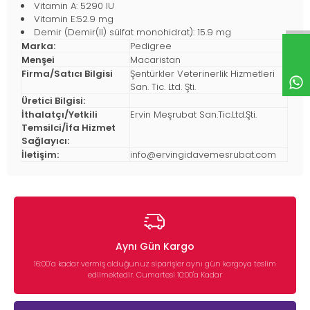
Vitamin A: 5290 IU
Vitamin E:52.9 mg
Demir (Demir(II) sülfat monohidrat): 15.9 mg
Marka:
Pedigree
Menşei
Macaristan
Firma/Satıcı Bilgisi
Şentürkler Veterinerlik Hizmetleri
San. Tic. Ltd. Şti.
Üretici Bilgisi:
İthalatçı/Yetkili
Ervin Meşrubat San.Tic.Ltd.Şti.
Temsilci/İfa Hizmet
Sağlayıcı:
İletişim:
info@ervingidavemesrubat.com
Aynı Gün Kargo
16:00’a kadar vermiş olduğunuz siparişler aynı gün kargoya teslim
edilmektedir. Cumartesi 10:00'a Kadar