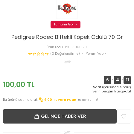
Tümünü Gör
Pedigree Rodeo Biftekli Köpek Ödülü 70 Gr
Ürün Kodu :
120-30005.01
(0 Değerlendirme)
Yorum Yap
6
:
4
:
11
100,00
TL
Saat içerisinde sipariş
verin
bugün kargoda!
Bu ürünü satın alarak
4.00
TL Para Puan
kazanırsınız!
GELINCE HABER VER