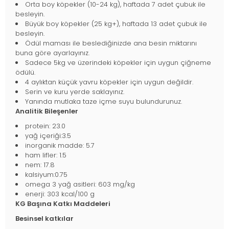
Orta boy köpekler (10-24 kg), haftada 7 adet çubuk ile
besleyin.
Büyük boy köpekler (25 kg+), haftada 13 adet çubuk ile
besleyin.
Ödül maması ile beslediğinizde ana besin miktarını
buna göre ayarlayınız.
Sadece 5kg ve üzerindeki köpekler için uygun çiğneme
ödülü.
4 aylıktan küçük yavru köpekler için uygun değildir.
Serin ve kuru yerde saklayınız.
Yanında mutlaka taze içme suyu bulundurunuz.
Analitik Bileşenler
protein: 23.0
yağ içeriği:3.5
inorganik madde: 5.7
ham lifler: 1.5
nem: 17.8
kalsiyum:0.75
omega 3 yağ asitleri: 603 mg/kg
enerji: 303 kcal/100 g
KG Başına Katkı Maddeleri
Besinsel katkılar