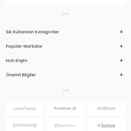
Kulakları nemli bırakmamak
Banyo sonrası kulak içini kontrol etmek
Parazit koruma ürünlerini düzenli kullanmak
Alerji belirtilerini takip etmek
önleyici bakım açısından önemlidir.
Sık Kullanılan Kategoriler
Kulak sağlığı için düzenli temizlik,
kedi parazit ürünleri
,
kedi
vitamin ve takviyeleri
ile birlikte desteklenebilir.
Popüler Markalar
Kedi Kulak Bakımı Ne Sıklıkla Yapılmalı?
Her kedinin ihtiyacı farklıdır. Genel olarak:
Hızlı Erişim
Sağlıklı kedilerde ayda 1–2 kontrol
Kulak kiri yoğun olan kedilerde haftalık kontrol
Önemli Bilgiler
Kulak problemi yaşayan kedilerde veteriner önerisi
uygundur.
Aşırı temizlik de kulak florasını bozabileceği için gereğinden
fazla müdahale edilmemelidir.
Kedi Kulak Bakımı Fiyatları
Kedi kulak bakım ürünleri fiyatları; ürünün markasına, içeriğine,
ml miktarına ve özel formülüne göre değişiklik göstermektedir.
Petihtiyac.com’da hem uygun fiyatlı hem de profesyonel bakım
ürünlerini bir arada bulabilirsiniz.