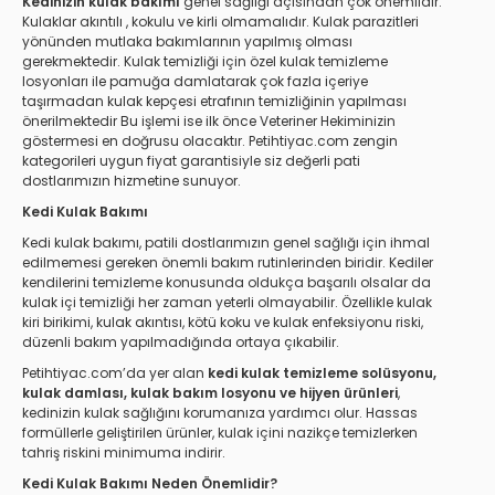
Kedinizin kulak bakımı
genel sağlığı açısından çok önemlidir.
Kulaklar akıntılı , kokulu ve kirli olmamalıdır. Kulak parazitleri
yönünden mutlaka bakımlarının yapılmış olması
gerekmektedir. Kulak temizliği için özel kulak temizleme
losyonları ile pamuğa damlatarak çok fazla içeriye
taşırmadan kulak kepçesi etrafının temizliğinin yapılması
önerilmektedir Bu işlemi ise ilk önce Veteriner Hekiminizin
göstermesi en doğrusu olacaktır. Petihtiyac.com zengin
kategorileri uygun fiyat garantisiyle siz değerli pati
dostlarımızın hizmetine sunuyor.
Kedi Kulak Bakımı
Kedi kulak bakımı, patili dostlarımızın genel sağlığı için ihmal
edilmemesi gereken önemli bakım rutinlerinden biridir. Kediler
kendilerini temizleme konusunda oldukça başarılı olsalar da
kulak içi temizliği her zaman yeterli olmayabilir. Özellikle kulak
kiri birikimi, kulak akıntısı, kötü koku ve kulak enfeksiyonu riski,
düzenli bakım yapılmadığında ortaya çıkabilir.
Petihtiyac.com’da yer alan
kedi kulak temizleme solüsyonu,
kulak damlası, kulak bakım losyonu ve hijyen ürünleri
,
kedinizin kulak sağlığını korumanıza yardımcı olur. Hassas
formüllerle geliştirilen ürünler, kulak içini nazikçe temizlerken
tahriş riskini minimuma indirir.
Kedi Kulak Bakımı Neden Önemlidir?