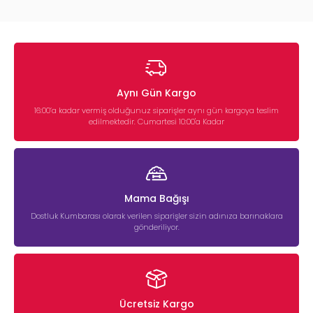
Kedilerde kulak sağlığı, genel yaşam kalitesini doğrudan etkiler.
Özellikle:
Kulak kiri birikimi
Parazitler (kulak akarı)
Mantar ve bakteriyel enfeksiyonlar
Alerjik reaksiyonlar
Aynı Gün Kargo
gibi durumlar, düzenli kontrol ve temizlik yapılmadığında daha
ciddi sorunlara yol açabilir.
16:00’a kadar vermiş olduğunuz siparişler aynı gün kargoya teslim
edilmektedir. Cumartesi 10:00'a Kadar
Kedi kulak temizleme ürünleri
, kulak kanalında biriken kiri ve
fazla yağı temizleyerek enfeksiyon riskini azaltmaya yardımcı
olur. Aynı zamanda kaşıntı ve rahatsızlık hissini hafifletir.
Kedilerde Kulak Sorunlarının Belirtileri
Aşağıdaki belirtiler kulak bakımına ihtiyaç olduğunu gösterebilir:
Mama Bağışı
✔ Sürekli kulak kaşıma
Dostluk Kumbarası olarak verilen siparişler sizin adınıza barınaklara
✔ Başını sık sık sallama
gönderiliyor.
✔ Kulak içinde koyu renkli akıntı
✔ Kötü koku
✔ Kulakta kızarıklık veya hassasiyet
Bu belirtiler görülüyorsa düzenli temizlik yapılmalı ve şüpheli
durumlarda mutlaka veteriner hekime danışılmalıdır.
Ücretsiz Kargo
Kedi Kulak Temizliği Nasıl Yapılır?