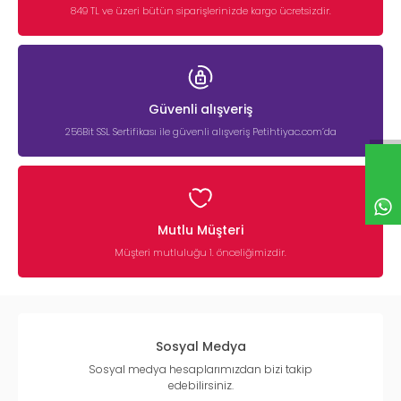
849 TL ve üzeri bütün siparişlerinizde kargo ücretsizdir.
Kedi kulak temizliği doğru ürün ve nazik uygulama ile
yapılmalıdır. Genel adımlar:
Kediniz sakin bir pozisyondayken kulağı nazikçe açın.
Kedi kulak temizleme solüsyonunu
kulak içine damlatın.
Kulak tabanına hafifçe masaj yapın.
Güvenli alışveriş
Pamuk veya gazlı bez ile dış kısmı silin.
Kulak çubuğu kullanılması önerilmez. Kulak kanalına zarar
256Bit SSL Sertifikası ile güvenli alışveriş Petihtiyac.com’da
verebilir.
Haftada 1–2 kez kontrol etmek genellikle yeterlidir. Ancak kulak
problemi yaşayan kedilerde veteriner önerisi doğrultusunda
bakım sıklığı artırılabilir.
Kedi Kulak Bakım Ürünleri Çeşitleri
Mutlu Müşteri
Müşteri mutluluğu 1. önceliğimizdir.
Petihtiyac.com’da farklı ihtiyaçlara yönelik birçok
kedi kulak
bakım ürünü
bulabilirsiniz:
Kedi Kulak Temizleme Solüsyonları
Kulak kirini ve yağı çözmeye yardımcı olur. Düzenli kullanım için
uygundur.
Sosyal Medya
Kedi Kulak Damlası
Sosyal medya hesaplarımızdan bizi takip
edebilirsiniz.
Enfeksiyon riskine karşı destekleyici bakım sağlar. Hassas