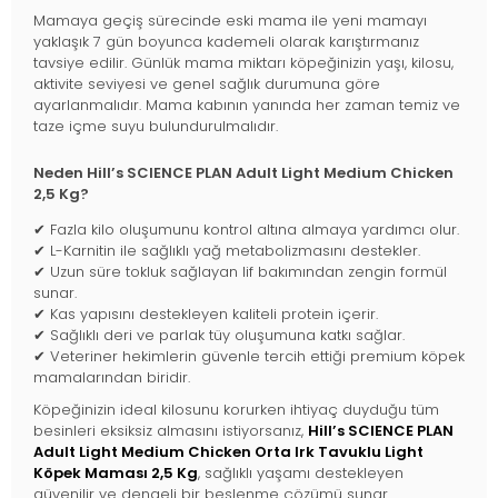
Mamaya geçiş sürecinde eski mama ile yeni mamayı
yaklaşık 7 gün boyunca kademeli olarak karıştırmanız
tavsiye edilir. Günlük mama miktarı köpeğinizin yaşı, kilosu,
aktivite seviyesi ve genel sağlık durumuna göre
ayarlanmalıdır. Mama kabının yanında her zaman temiz ve
taze içme suyu bulundurulmalıdır.
Neden Hill’s SCIENCE PLAN Adult Light Medium Chicken
2,5 Kg?
✔ Fazla kilo oluşumunu kontrol altına almaya yardımcı olur.
✔ L-Karnitin ile sağlıklı yağ metabolizmasını destekler.
✔ Uzun süre tokluk sağlayan lif bakımından zengin formül
sunar.
✔ Kas yapısını destekleyen kaliteli protein içerir.
✔ Sağlıklı deri ve parlak tüy oluşumuna katkı sağlar.
✔ Veteriner hekimlerin güvenle tercih ettiği premium köpek
mamalarından biridir.
Köpeğinizin ideal kilosunu korurken ihtiyaç duyduğu tüm
besinleri eksiksiz almasını istiyorsanız,
Hill’s SCIENCE PLAN
Adult Light Medium Chicken Orta Irk Tavuklu Light
Köpek Maması 2,5 Kg
, sağlıklı yaşamı destekleyen
güvenilir ve dengeli bir beslenme çözümü sunar.