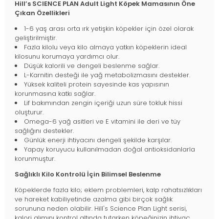
Hill’s SCIENCE PLAN Adult Light Köpek Mamasının Öne
Çıkan Özellikleri
1-6 yaş arası orta ırk yetişkin köpekler için özel olarak
geliştirilmiştir.
Fazla kilolu veya kilo almaya yatkın köpeklerin ideal
kilosunu korumaya yardımcı olur.
Düşük kalorili ve dengeli beslenme sağlar.
L-Karnitin desteği ile yağ metabolizmasını destekler.
Yüksek kaliteli protein sayesinde kas yapısının
korunmasına katkı sağlar.
Lif bakımından zengin içeriği uzun süre tokluk hissi
oluşturur.
Omega-6 yağ asitleri ve E vitamini ile deri ve tüy
sağlığını destekler.
Günlük enerji ihtiyacını dengeli şekilde karşılar.
Yapay koruyucu kullanılmadan doğal antioksidanlarla
korunmuştur.
Sağlıklı Kilo Kontrolü İçin Bilimsel Beslenme
Köpeklerde fazla kilo; eklem problemleri, kalp rahatsızlıkları
ve hareket kabiliyetinde azalma gibi birçok sağlık
sorununa neden olabilir. Hill's Science Plan Light serisi,
kalori alımını kontrol altında tutarken köpeğinizin ihtiyaç