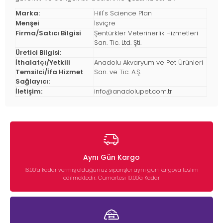
Marka:
Hill's Science Plan
Menşei
İsviçre
Firma/Satıcı Bilgisi
Şentürkler Veterinerlik Hizmetleri
San. Tic. Ltd. Şti.
Üretici Bilgisi:
İthalatçı/Yetkili
Anadolu Akvaryum ve Pet Ürünleri
Temsilci/İfa Hizmet
San. ve Tic. A.Ş.
Sağlayıcı:
İletişim:
info@anadolupet.com.tr
Aynı Gün Kargo
16:00’a kadar vermiş olduğunuz siparişler aynı gün kargoya teslim
edilmektedir. Cumartesi 10:00'a Kadar