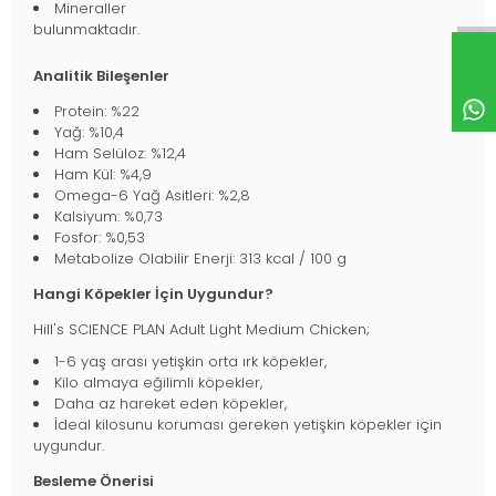
Mineraller
bulunmaktadır.
Analitik Bileşenler
Protein: %22
Yağ: %10,4
Ham Selüloz: %12,4
Ham Kül: %4,9
Omega-6 Yağ Asitleri: %2,8
Kalsiyum: %0,73
Fosfor: %0,53
Metabolize Olabilir Enerji: 313 kcal / 100 g
Hangi Köpekler İçin Uygundur?
Hill's SCIENCE PLAN Adult Light Medium Chicken;
1-6 yaş arası yetişkin orta ırk köpekler,
Kilo almaya eğilimli köpekler,
Daha az hareket eden köpekler,
İdeal kilosunu koruması gereken yetişkin köpekler için
uygundur.
Besleme Önerisi