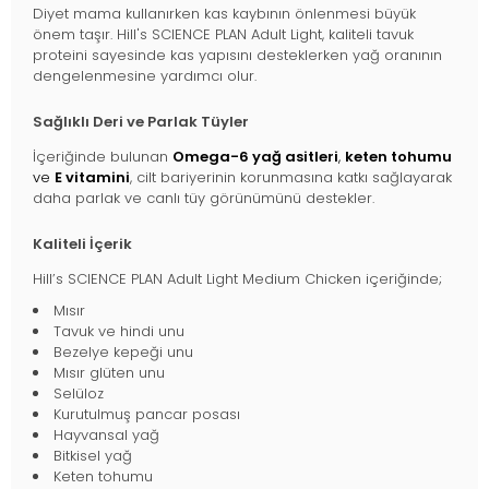
Diyet mama kullanırken kas kaybının önlenmesi büyük
önem taşır. Hill's SCIENCE PLAN Adult Light, kaliteli tavuk
proteini sayesinde kas yapısını desteklerken yağ oranının
dengelenmesine yardımcı olur.
Sağlıklı Deri ve Parlak Tüyler
İçeriğinde bulunan
Omega-6 yağ asitleri
,
keten tohumu
ve
E vitamini
, cilt bariyerinin korunmasına katkı sağlayarak
daha parlak ve canlı tüy görünümünü destekler.
Kaliteli İçerik
Hill’s SCIENCE PLAN Adult Light Medium Chicken içeriğinde;
Mısır
Tavuk ve hindi unu
Bezelye kepeği unu
Mısır glüten unu
Selüloz
Kurutulmuş pancar posası
Hayvansal yağ
Bitkisel yağ
Keten tohumu