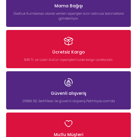
Mama Bağışı
Dostluk Kumbarası olarak verilen siparişler sizin adınıza barınaklara
gönderiliyor.
Ücretsiz Kargo
849 TL ve üzeri bütün siparişlerinizde kargo ücretsizdir.
Güvenli alışveriş
256Bit SSL Sertifikası ile güvenli alışveriş Petihtiyac.com’da
Mutlu Müşteri