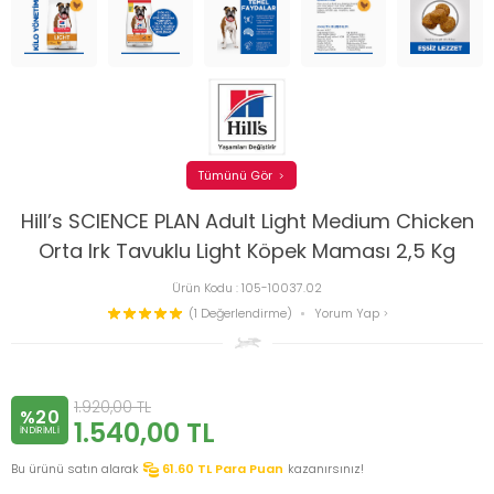
Tümünü Gör
Hill’s SCIENCE PLAN Adult Light Medium Chicken
Orta Irk Tavuklu Light Köpek Maması 2,5 Kg
Ürün Kodu :
105-10037.02
(1 Değerlendirme)
Yorum Yap
1.920,00
TL
%20
1.540,00
TL
INDIRIMLI
Bu ürünü satın alarak
61.60
TL Para Puan
kazanırsınız!