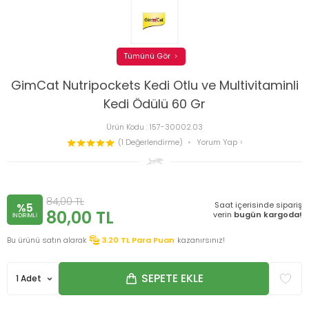
Tümünü Gör
GimCat Nutripockets Kedi Otlu ve Multivitaminli
Kedi Ödülü 60 Gr
Ürün Kodu :
157-30002.03
(1 Değerlendirme)
Yorum Yap
84,00
TL
Saat içerisinde sipariş
%5
80,00
TL
verin
bugün kargoda!
INDIRIMLI
Bu ürünü satın alarak
3.20
TL Para Puan
kazanırsınız!
SEPETE EKLE