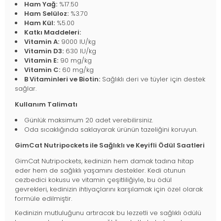
Ham Yağ:
%17.50
Ham Selüloz:
%3.70
Ham Kül:
%5.00
Katkı Maddeleri:
Vitamin A:
9000 IU/kg
Vitamin D3:
630 IU/kg
Vitamin E:
90 mg/kg
Vitamin C:
60 mg/kg
B Vitaminleri ve Biotin:
Sağlıklı deri ve tüyler için destek
sağlar.
Kullanım Talimatı
Günlük maksimum 20 adet verebilirsiniz.
Oda sıcaklığında saklayarak ürünün tazeliğini koruyun.
GimCat Nutripockets ile Sağlıklı ve Keyifli Ödül Saatleri
GimCat Nutripockets, kedinizin hem damak tadına hitap
eder hem de sağlıklı yaşamını destekler. Kedi otunun
cezbedici kokusu ve vitamin çeşitliliğiyle, bu ödül
gevrekleri, kedinizin ihtiyaçlarını karşılamak için özel olarak
formüle edilmiştir.
Kedinizin mutluluğunu artıracak bu lezzetli ve sağlıklı ödülü