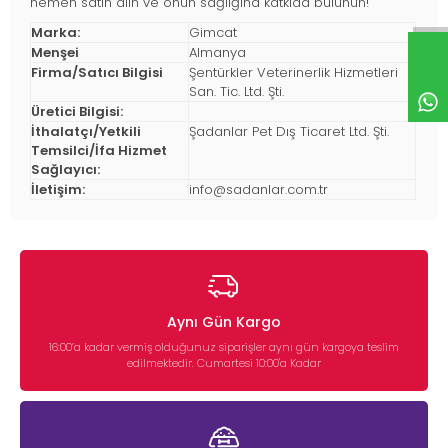
hemen satın alın ve onun sağlığına katkıda bulunun!
Marka:
Gimcat
Menşei
Almanya
Firma/Satıcı Bilgisi
Şentürkler Veterinerlik Hizmetleri
San. Tic. Ltd. Şti.
Üretici Bilgisi:
İthalatçı/Yetkili
Şadanlar Pet Dış Ticaret Ltd. Şti.
Temsilci/İfa Hizmet
Sağlayıcı:
İletişim:
info@sadanlar.com.tr
Aynı Gün Kargo
16:00’a kadar vermiş olduğunuz siparişler aynı gün kargoya teslim
edilmektedir. Cumartesi 10:00'a Kadar