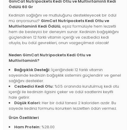
GimCat Nutripockets Kedi Otlu ve Multivitaminli Kedi
Ödülü 60 Gr
Kedinizin sağlığını ve mutluluğunu destekleyecek bir ödül
mü arıyorsunuz?
GimCat Nutripockets Kedi Otlu ve
Multivitaminli Kedi Ödülü
, eşsiz formülüyle hem lezzetli
hem de besleyici bir deneyim sunar. Kedinizin bağışıklığını
güçlendiren 12 farklı vitamin içeriği ve cezbedici kedi
otuyla, bu ödül gevrekleri, onun vazgeçilmezi olacak!
Neden GimCat Nutripockets Kedi Otlu ve
Multivitaminli?
Bağışıklık Desteği:
İçeriğindeki 12 farklı vitamin
sayesinde kedinizin bağışıklık sistemini güçlendirir ve genel
sağlığını destekler.
Cezbedici Kedi Otu:
%0.5 oranında kurutulmuş kedi otu
içeriği ile kedinizin ilgisini çeker ve ödül saatlerini keyifli
hale getirir.
Düşük Kalori:
Her bir ödül tanesi 2 kaloriden azdır. Bu
sayede kediniz formunu korurken lezzetten ödün vermez.
Ürün Özellikleri
Ham Protein:
%28.00