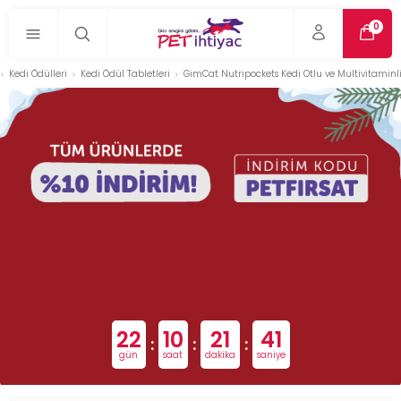
0
Kedi Ödülleri
Kedi Ödül Tabletleri
GimCat Nutripockets Kedi Otlu ve Multivitaminl
22
10
21
40
:
:
:
gün
saat
dakika
saniye