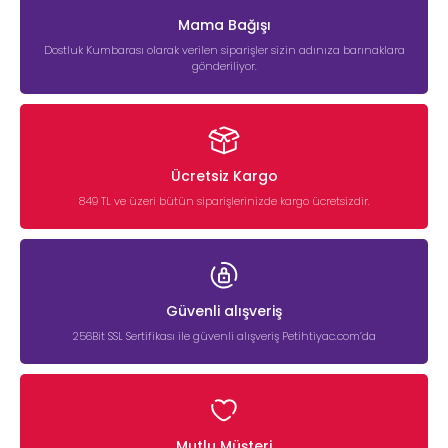
Mama Bağışı
Dostluk Kumbarası olarak verilen siparişler sizin adınıza barınaklara
gönderiliyor.
Ücretsiz Kargo
849 TL ve üzeri bütün siparişlerinizde kargo ücretsizdir.
Güvenli alışveriş
256Bit SSL Sertifikası ile güvenli alışveriş Petihtiyac.com’da
Mutlu Müşteri