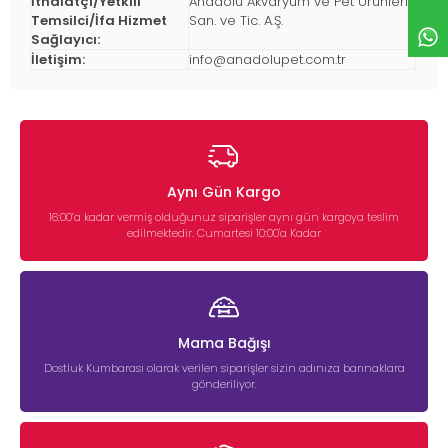
İthalatçı/Yetkili
Anadolu Akvaryum ve Pet Ürünleri
Temsilci/İfa Hizmet
San. ve Tic. A.Ş.
Sağlayıcı:
İletişim:
info@anadolupet.com.tr
Aynı Gün Kargo
16:00’a kadar vermiş olduğunuz siparişler aynı gün kargoya teslim
edilmektedir. Cumartesi 10:00'a Kadar
Mama Bağışı
Dostluk Kumbarası olarak verilen siparişler sizin adınıza barınaklara
gönderiliyor.