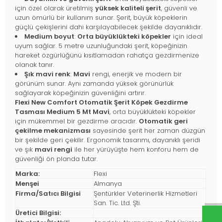
için özel olarak üretilmiş
yüksek kaliteli şerit
, güvenli ve
uzun ömürlü bir kullanım sunar. Şerit, büyük köpeklerin
güçlü çekişlerini dahi karşılayabilecek şekilde dayanıklıdır.
Medium boyut
:
Orta büyüklükteki köpekler
için ideal
uyum sağlar. 5 metre uzunluğundaki şerit, köpeğinizin
hareket özgürlüğünü kısıtlamadan rahatça gezdirmenize
olanak tanır.
Şık mavi renk
:
Mavi
rengi, enerjik ve modern bir
görünüm sunar. Aynı zamanda yüksek görünürlük
sağlayarak köpeğinizin güvenliğini artırır.
Flexi New Comfort Otomatik Şerit Köpek Gezdirme
Tasması Medium 5 Mt Mavi
, orta büyüklükteki köpekler
için mükemmel bir gezdirme aracıdır.
Otomatik geri
çekilme mekanizması
sayesinde şerit her zaman düzgün
bir şekilde geri çekilir. Ergonomik tasarımı, dayanıklı şeridi
ve şık
mavi rengi
ile her yürüyüşte hem konforu hem de
güvenliği ön planda tutar.
Marka:
Flexi
Menşei
Almanya
Firma/Satıcı Bilgisi
Şentürkler Veterinerlik Hizmetleri
San. Tic. Ltd. Şti.
Üretici Bilgisi: