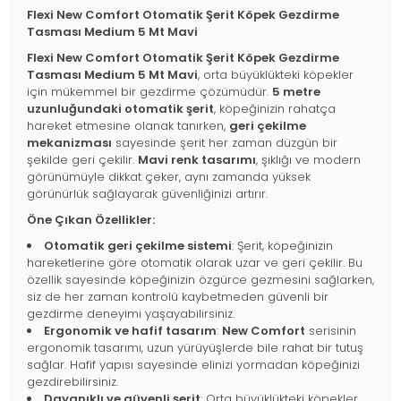
Flexi New Comfort Otomatik Şerit Köpek Gezdirme
Tasması Medium 5 Mt Mavi
Flexi New Comfort Otomatik Şerit Köpek Gezdirme
Tasması Medium 5 Mt Mavi
, orta büyüklükteki köpekler
için mükemmel bir gezdirme çözümüdür.
5 metre
uzunluğundaki otomatik şerit
, köpeğinizin rahatça
hareket etmesine olanak tanırken,
geri çekilme
mekanizması
sayesinde şerit her zaman düzgün bir
şekilde geri çekilir.
Mavi renk tasarımı
, şıklığı ve modern
görünümüyle dikkat çeker, aynı zamanda yüksek
görünürlük sağlayarak güvenliğinizi artırır.
Öne Çıkan Özellikler:
Otomatik geri çekilme sistemi
: Şerit, köpeğinizin
hareketlerine göre otomatik olarak uzar ve geri çekilir. Bu
özellik sayesinde köpeğinizin özgürce gezmesini sağlarken,
siz de her zaman kontrolü kaybetmeden güvenli bir
gezdirme deneyimi yaşayabilirsiniz.
Ergonomik ve hafif tasarım
:
New Comfort
serisinin
ergonomik tasarımı, uzun yürüyüşlerde bile rahat bir tutuş
sağlar. Hafif yapısı sayesinde elinizi yormadan köpeğinizi
gezdirebilirsiniz.
Dayanıklı ve güvenli şerit
: Orta büyüklükteki köpekler