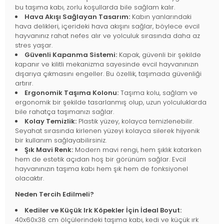
bu taşıma kabı, zorlu koşullarda bile sağlam kalır.
Hava Akışı Sağlayan Tasarım:
Kabın yanlarındaki
hava delikleri, içerideki hava akışını sağlar, böylece evcil
hayvanınız rahat nefes alır ve yolculuk sırasında daha az
stres yaşar.
Güvenli Kapanma Sistemi:
Kapak, güvenli bir şekilde
kapanır ve kilitli mekanizma sayesinde evcil hayvanınızın
dışarıya çıkmasını engeller. Bu özellik, taşımada güvenliği
artırır.
Ergonomik Taşıma Kolonu:
Taşıma kolu, sağlam ve
ergonomik bir şekilde tasarlanmış olup, uzun yolculuklarda
bile rahatça taşımanızı sağlar.
Kolay Temizlik:
Plastik yüzey, kolayca temizlenebilir.
Seyahat sırasında kirlenen yüzeyi kolayca silerek hijyenik
bir kullanım sağlayabilirsiniz.
Şık Mavi Renk:
Modern mavi rengi, hem şıklık katarken
hem de estetik açıdan hoş bir görünüm sağlar. Evcil
hayvanınızın taşıma kabı hem şık hem de fonksiyonel
olacaktır.
Neden Tercih Edilmeli?
Kediler ve Küçük Irk Köpekler İçin İdeal Boyut:
40x60x38 cm ölçülerindeki taşıma kabı, kedi ve küçük ırk