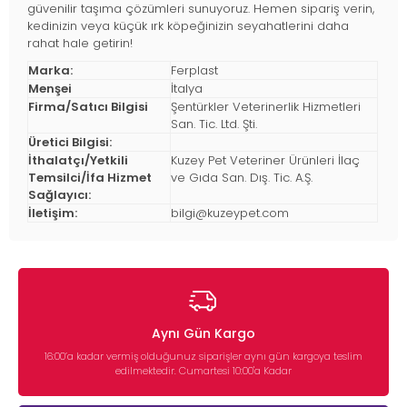
güvenilir taşıma çözümleri sunuyoruz. Hemen sipariş verin,
kedinizin veya küçük ırk köpeğinizin seyahatlerini daha
rahat hale getirin!
Marka:
Ferplast
Menşei
İtalya
Firma/Satıcı Bilgisi
Şentürkler Veterinerlik Hizmetleri
San. Tic. Ltd. Şti.
Üretici Bilgisi:
İthalatçı/Yetkili
Kuzey Pet Veteriner Ürünleri İlaç
Temsilci/İfa Hizmet
ve Gıda San. Dış. Tic. A.Ş.
Sağlayıcı:
İletişim:
bilgi@kuzeypet.com
Aynı Gün Kargo
16:00’a kadar vermiş olduğunuz siparişler aynı gün kargoya teslim
edilmektedir. Cumartesi 10:00'a Kadar