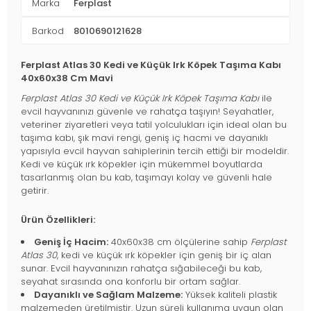
Marka
Ferplast
Barkod
8010690121628
Ferplast Atlas 30 Kedi ve Küçük Irk Köpek Taşıma Kabı
40x60x38 Cm Mavi
Ferplast Atlas 30 Kedi ve Küçük Irk Köpek Taşıma Kabı
ile
evcil hayvanınızı güvenle ve rahatça taşıyın! Seyahatler,
veteriner ziyaretleri veya tatil yolculukları için ideal olan bu
taşıma kabı, şık mavi rengi, geniş iç hacmi ve dayanıklı
yapısıyla evcil hayvan sahiplerinin tercih ettiği bir modeldir.
Kedi ve küçük ırk köpekler için mükemmel boyutlarda
tasarlanmış olan bu kab, taşımayı kolay ve güvenli hale
getirir.
Ürün Özellikleri:
Geniş İç Hacim:
40x60x38 cm ölçülerine sahip
Ferplast
Atlas 30
, kedi ve küçük ırk köpekler için geniş bir iç alan
sunar. Evcil hayvanınızın rahatça sığabileceği bu kab,
seyahat sırasında ona konforlu bir ortam sağlar.
Dayanıklı ve Sağlam Malzeme:
Yüksek kaliteli plastik
malzemeden üretilmiştir. Uzun süreli kullanıma uygun olan