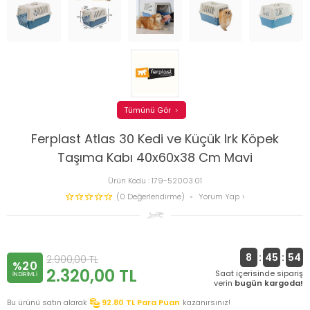
Tümünü Gör
Ferplast Atlas 30 Kedi ve Küçük Irk Köpek
Taşıma Kabı 40x60x38 Cm Mavi
Ürün Kodu :
179-52003.01
(0 Değerlendirme)
Yorum Yap
8
:
45
:
53
2.900,00
TL
%20
2.320,00
TL
Saat içerisinde sipariş
INDIRIMLI
verin
bugün kargoda!
Bu ürünü satın alarak
92.80
TL Para Puan
kazanırsınız!