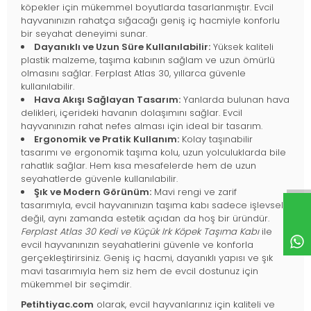
köpekler için mükemmel boyutlarda tasarlanmıştır. Evcil
hayvanınızın rahatça sığacağı geniş iç hacmiyle konforlu
bir seyahat deneyimi sunar.
Dayanıklı ve Uzun Süre Kullanılabilir:
Yüksek kaliteli
plastik malzeme, taşıma kabının sağlam ve uzun ömürlü
olmasını sağlar. Ferplast Atlas 30, yıllarca güvenle
kullanılabilir.
Hava Akışı Sağlayan Tasarım:
Yanlarda bulunan hava
delikleri, içerideki havanın dolaşımını sağlar. Evcil
hayvanınızın rahat nefes alması için ideal bir tasarım.
Ergonomik ve Pratik Kullanım:
Kolay taşınabilir
tasarımı ve ergonomik taşıma kolu, uzun yolculuklarda bile
rahatlık sağlar. Hem kısa mesafelerde hem de uzun
seyahatlerde güvenle kullanılabilir.
Şık ve Modern Görünüm:
Mavi rengi ve zarif
tasarımıyla, evcil hayvanınızın taşıma kabı sadece işlevsel
değil, aynı zamanda estetik açıdan da hoş bir üründür.
Ferplast Atlas 30 Kedi ve Küçük Irk Köpek Taşıma Kabı
ile
evcil hayvanınızın seyahatlerini güvenle ve konforla
gerçekleştirirsiniz. Geniş iç hacmi, dayanıklı yapısı ve şık
mavi tasarımıyla hem siz hem de evcil dostunuz için
mükemmel bir seçimdir.
Petihtiyac.com
olarak, evcil hayvanlarınız için kaliteli ve