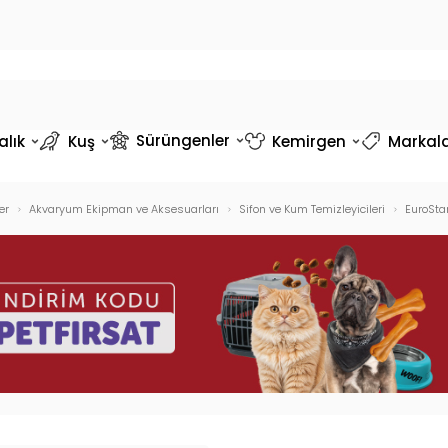
Sürüngenler
alık
Kuş
Kemirgen
Markal
er
Akvaryum Ekipman ve Aksesuarları
Sifon ve Kum Temizleyicileri
EuroSta