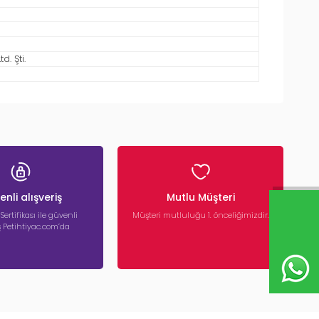
. Şti.
nli alışveriş
Mutlu Müşteri
 Sertifikası ile güvenli
Müşteri mutluluğu 1. önceliğimizdir.
iş Petihtiyac.com’da