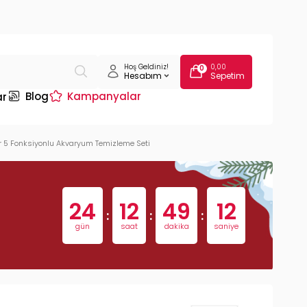
Hoş Geldiniz!
0,00
0
Hesabım
Sepetim
Blog
Kampanyalar
ar
r 5 Fonksiyonlu Akvaryum Temizleme Seti
24
12
49
11
:
:
:
gün
saat
dakika
saniye