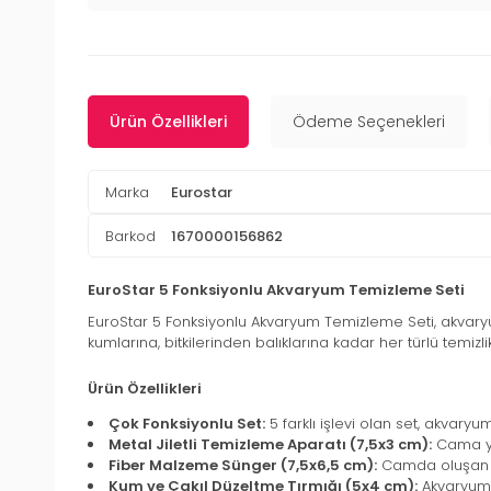
Ürün Özellikleri
Ödeme Seçenekleri
Marka
Eurostar
Barkod
1670000156862
EuroStar 5 Fonksiyonlu Akvaryum Temizleme Seti
EuroStar 5 Fonksiyonlu Akvaryum Temizleme Seti, akvaryu
kumlarına, bitkilerinden balıklarına kadar her türlü temizlik
Ürün Özellikleri
Çok Fonksiyonlu Set:
5 farklı işlevi olan set, akvaryu
Metal Jiletli Temizleme Aparatı (7,5x3 cm):
Cama yap
Fiber Malzeme Sünger (7,5x6,5 cm):
Camda oluşan yo
Kum ve Çakıl Düzeltme Tırmığı (5x4 cm):
Akvaryum 