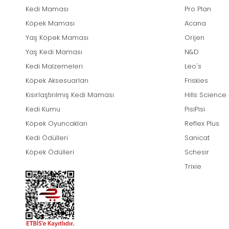
Kedi Maması
Pro Plan
Köpek Maması
Acana
Yaş Köpek Maması
Orijen
Yaş Kedi Maması
N&D
Kedi Malzemeleri
Leo's
Köpek Aksesuarları
Friskies
Kısırlaştırılmış Kedi Maması
Hills Science
Kedi Kumu
PisiPisi
Köpek Oyuncakları
Reflex Plus
Kedi Ödülleri
Sanicat
Köpek Ödülleri
Schesir
Trixie