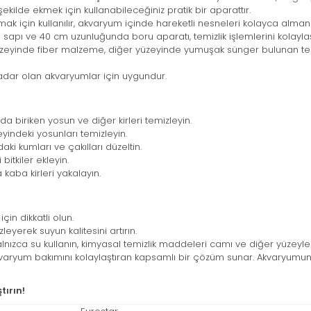
r şekilde ekmek için kullanabileceğiniz pratik bir aparattır.
mak için kullanılır, akvaryum içinde hareketli nesneleri kolayca almanı
pı ve 40 cm uzunluğunda boru aparatı, temizlik işlemlerini kolaylaşt
zeyinde fiber malzeme, diğer yüzeyinde yumuşak sünger bulunan te
adar olan akvaryumlar için uygundur.
da biriken yosun ve diğer kirleri temizleyin.
indeki yosunları temizleyin.
ki kumları ve çakılları düzeltin.
itkiler ekleyin.
 kaba kirleri yakalayın.
in dikkatli olun.
yerek suyun kalitesini artırın.
lnızca su kullanın, kimyasal temizlik maddeleri camı ve diğer yüzeyler
kvaryum bakımını kolaylaştıran kapsamlı bir çözüm sunar. Akvaryumunu
tırın!