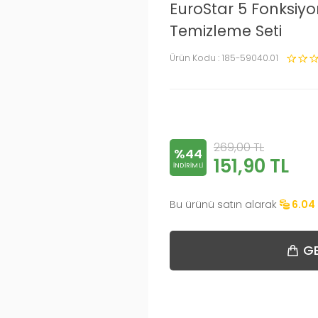
EuroStar 5 Fonksiy
Temizleme Seti
Ürün Kodu :
185-59040.01
269,00
TL
%44
151,90
TL
INDIRIMLI
Bu ürünü satın alarak
6.04
GE