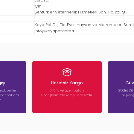
Eurostar
Çin
Şentürkler Veterinerlik Hizmetleri San. Tic. Ltd. Şti.
Kaya Pet Dış Tic. Evcil Hayvan ve Malzemeleri San. Ltd
info@kayapet.com.tr
ışı
Ücretsiz Kargo
Güve
rak verilen
849 TL ve üzeri bütün
256Bit SSL
a barınaklara
siparişlerinizde kargo ücretsizdir.
alışver
.