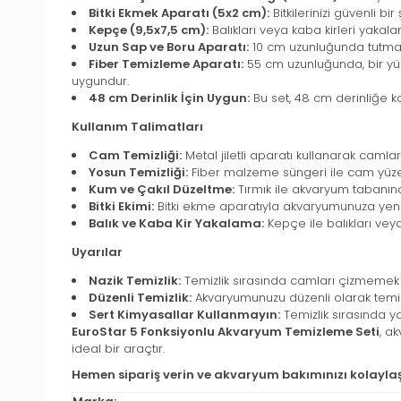
Bitki Ekmek Aparatı (5x2 cm):
Bitkilerinizi güvenli bi
Kepçe (9,5x7,5 cm):
Balıkları veya kaba kirleri yakala
Uzun Sap ve Boru Aparatı:
10 cm uzunluğunda tutma sa
Fiber Temizleme Aparatı:
55 cm uzunluğunda, bir yü
uygundur.
48 cm Derinlik İçin Uygun:
Bu set, 48 cm derinliğe k
Kullanım Talimatları
Cam Temizliği:
Metal jiletli aparatı kullanarak camlar
Yosun Temizliği:
Fiber malzeme süngeri ile cam yüzey
Kum ve Çakıl Düzeltme:
Tırmık ile akvaryum tabanında
Bitki Ekimi:
Bitki ekme aparatıyla akvaryumunuza yeni b
Balık ve Kaba Kir Yakalama:
Kepçe ile balıkları veya
Uyarılar
Nazik Temizlik:
Temizlik sırasında camları çizmemek iç
Düzenli Temizlik:
Akvaryumunuzu düzenli olarak temizle
Sert Kimyasallar Kullanmayın:
Temizlik sırasında ya
EuroStar 5 Fonksiyonlu Akvaryum Temizleme Seti
, a
ideal bir araçtır.
Hemen sipariş verin ve akvaryum bakımınızı kolaylaş