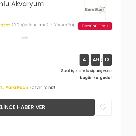
onlu Akvaryum
(0 Değerlendirme)
Yorum Yap
Tümünü Gör
:
:
4
49
12
Saat içerisinde sipariş verin
bugün kargoda!
TL Para Puan
kazanırsınız!
LINCE HABER VER