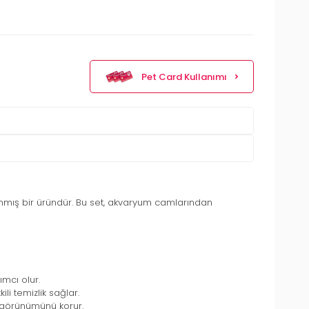
Pet Card Kullanımı
anmış bir üründür. Bu set, akvaryum camlarından
ımcı olur.
i temizlik sağlar.
 görünümünü korur.