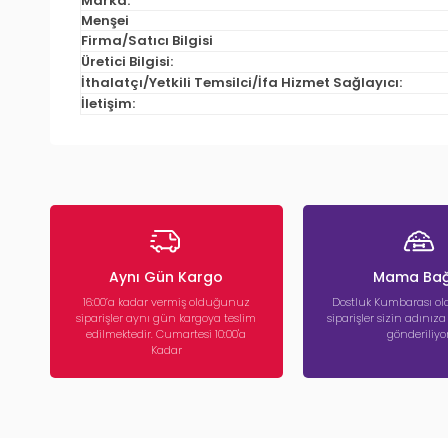
Marka:
Menşei
Firma/Satıcı Bilgisi
Üretici Bilgisi:
İthalatçı/Yetkili Temsilci/İfa Hizmet Sağlayıcı:
İletişim:
Aynı Gün Kargo
Mama Bağ
16:00’a kadar vermiş olduğunuz
Dostluk Kumbarası ola
siparişler aynı gün kargoya teslim
siparişler sizin adınız
edilmektedir. Cumartesi 10:00'a
gönderiliyor
Kadar