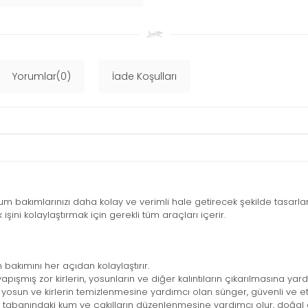
Yorumlar(0)
İade Koşulları
m bakımlarınızı daha kolay ve verimli hale getirecek şekilde tasarl
 işini kolaylaştırmak için gerekli tüm araçları içerir.
m bakımını her açıdan kolaylaştırır.
ışmış zor kirlerin, yosunların ve diğer kalıntıların çıkarılmasına yard
sun ve kirlerin temizlenmesine yardımcı olan sünger, güvenli ve etkil
tabanındaki kum ve çakılların düzenlenmesine yardımcı olur, doğal