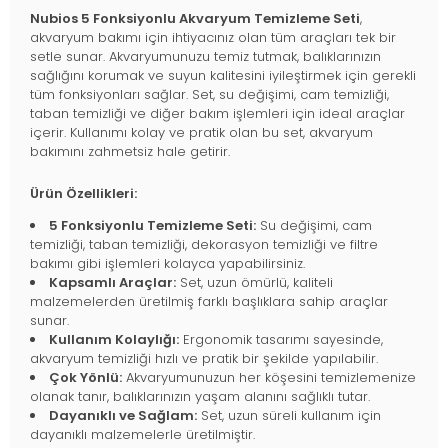
Nubios 5 Fonksiyonlu Akvaryum Temizleme Seti
,
akvaryum bakımı için ihtiyacınız olan tüm araçları tek bir
setle sunar. Akvaryumunuzu temiz tutmak, balıklarınızın
sağlığını korumak ve suyun kalitesini iyileştirmek için gerekli
tüm fonksiyonları sağlar. Set, su değişimi, cam temizliği,
taban temizliği ve diğer bakım işlemleri için ideal araçlar
içerir. Kullanımı kolay ve pratik olan bu set, akvaryum
bakımını zahmetsiz hale getirir.
Ürün Özellikleri:
5 Fonksiyonlu Temizleme Seti:
Su değişimi, cam
temizliği, taban temizliği, dekorasyon temizliği ve filtre
bakımı gibi işlemleri kolayca yapabilirsiniz.
Kapsamlı Araçlar:
Set, uzun ömürlü, kaliteli
malzemelerden üretilmiş farklı başlıklara sahip araçlar
sunar.
Kullanım Kolaylığı:
Ergonomik tasarımı sayesinde,
akvaryum temizliği hızlı ve pratik bir şekilde yapılabilir.
Çok Yönlü:
Akvaryumunuzun her köşesini temizlemenize
olanak tanır, balıklarınızın yaşam alanını sağlıklı tutar.
Dayanıklı ve Sağlam:
Set, uzun süreli kullanım için
dayanıklı malzemelerle üretilmiştir.