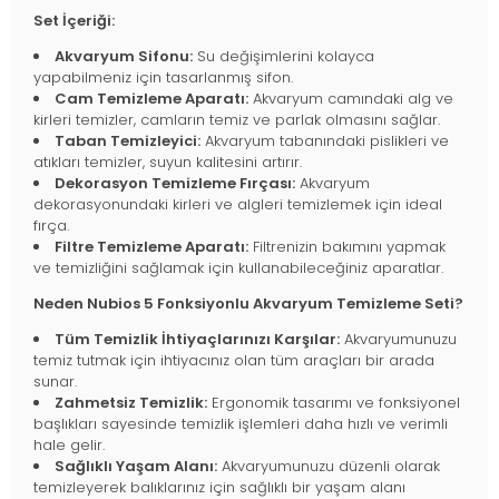
Set İçeriği:
Akvaryum Sifonu:
Su değişimlerini kolayca
yapabilmeniz için tasarlanmış sifon.
Cam Temizleme Aparatı:
Akvaryum camındaki alg ve
kirleri temizler, camların temiz ve parlak olmasını sağlar.
Taban Temizleyici:
Akvaryum tabanındaki pislikleri ve
atıkları temizler, suyun kalitesini artırır.
Dekorasyon Temizleme Fırçası:
Akvaryum
dekorasyonundaki kirleri ve algleri temizlemek için ideal
fırça.
Filtre Temizleme Aparatı:
Filtrenizin bakımını yapmak
ve temizliğini sağlamak için kullanabileceğiniz aparatlar.
Neden Nubios 5 Fonksiyonlu Akvaryum Temizleme Seti?
Tüm Temizlik İhtiyaçlarınızı Karşılar:
Akvaryumunuzu
temiz tutmak için ihtiyacınız olan tüm araçları bir arada
sunar.
Zahmetsiz Temizlik:
Ergonomik tasarımı ve fonksiyonel
başlıkları sayesinde temizlik işlemleri daha hızlı ve verimli
hale gelir.
Sağlıklı Yaşam Alanı:
Akvaryumunuzu düzenli olarak
temizleyerek balıklarınız için sağlıklı bir yaşam alanı