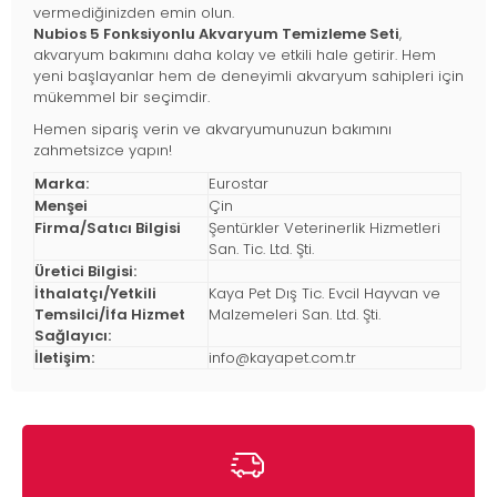
vermediğinizden emin olun.
Nubios 5 Fonksiyonlu Akvaryum Temizleme Seti
,
akvaryum bakımını daha kolay ve etkili hale getirir. Hem
yeni başlayanlar hem de deneyimli akvaryum sahipleri için
mükemmel bir seçimdir.
Hemen sipariş verin ve akvaryumunuzun bakımını
zahmetsizce yapın!
Marka:
Eurostar
Menşei
Çin
Firma/Satıcı Bilgisi
Şentürkler Veterinerlik Hizmetleri
San. Tic. Ltd. Şti.
Üretici Bilgisi:
İthalatçı/Yetkili
Kaya Pet Dış Tic. Evcil Hayvan ve
Temsilci/İfa Hizmet
Malzemeleri San. Ltd. Şti.
Sağlayıcı:
İletişim:
info@kayapet.com.tr