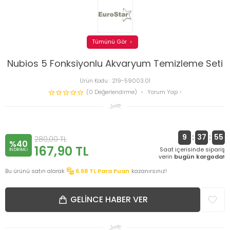
Tümünü Gör
Nubios 5 Fonksiyonlu Akvaryum Temizleme Seti
Ürün Kodu :
219-59003.01
(0 Değerlendirme)
Yorum Yap
9
:
37
:
55
280,00
TL
%40
167,90
TL
Saat içerisinde sipariş
INDIRIMLI
verin
bugün kargoda!
Bu ürünü satın alarak
6.68
TL Para Puan
kazanırsınız!
GELINCE HABER VER