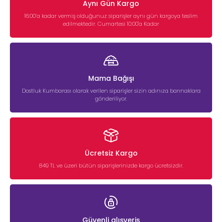
Aynı Gün Kargo
16:00’a kadar vermiş olduğunuz siparişler aynı gün kargoya teslim
edilmektedir. Cumartesi 10:00'a Kadar
Mama Bağışı
Dostluk Kumbarası olarak verilen siparişler sizin adınıza barınaklara
gönderiliyor.
Ücretsiz Kargo
849 TL ve üzeri bütün siparişlerinizde kargo ücretsizdir.
Güvenli alışveriş