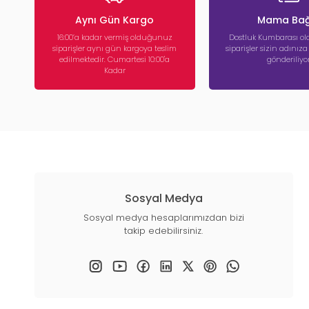
Aynı Gün Kargo
Mama Bağ
16:00’a kadar vermiş olduğunuz
Dostluk Kumbarası ola
siparişler aynı gün kargoya teslim
siparişler sizin adınız
edilmektedir. Cumartesi 10:00'a
gönderiliyor
Kadar
Sosyal Medya
Sosyal medya hesaplarımızdan bizi
takip edebilirsiniz.