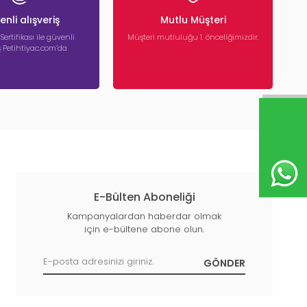
nli alışveriş
Mutlu Müşteri
 Sertifikası ile güvenli
Müşteri mutluluğu 1. önceliğimizdir.
iş Petihtiyac.com’da
E-Bülten Aboneliği
Kampanyalardan haberdar olmak
için e-bültene abone olun.