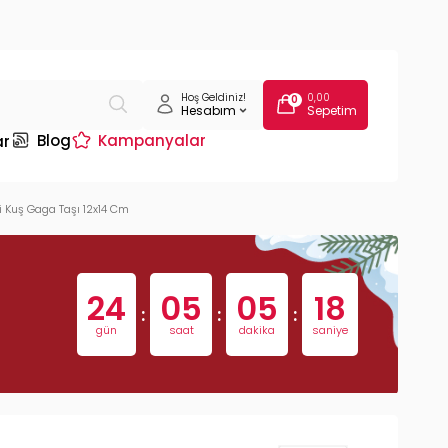
Hoş Geldiniz!
0,00
0
Hesabım
Sepetim
Blog
Kampanyalar
ar
i Kuş Gaga Taşı 12x14 Cm
24
05
05
17
:
:
:
gün
saat
dakika
saniye