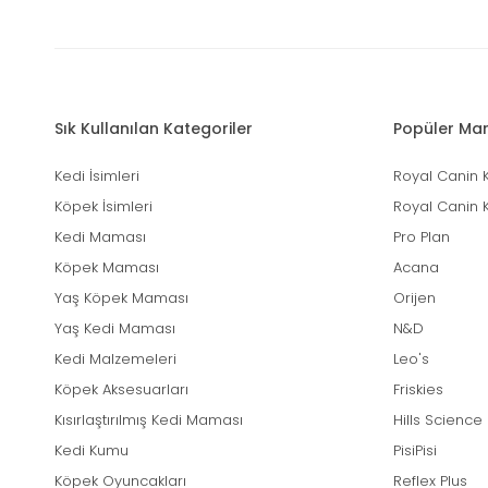
Sık Kullanılan Kategoriler
Popüler Mar
Kedi İsimleri
Royal Canin 
Köpek İsimleri
Royal Canin 
Kedi Maması
Pro Plan
Köpek Maması
Acana
Yaş Köpek Maması
Orijen
Yaş Kedi Maması
N&D
Kedi Malzemeleri
Leo's
Köpek Aksesuarları
Friskies
Kısırlaştırılmış Kedi Maması
Hills Science
Kedi Kumu
PisiPisi
Köpek Oyuncakları
Reflex Plus