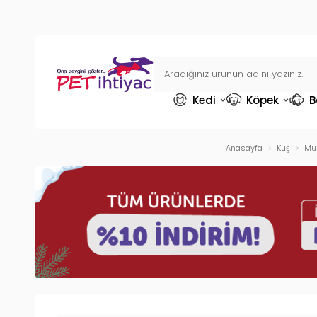
Kedi
Köpek
B
Anasayfa
Kuş
Mu