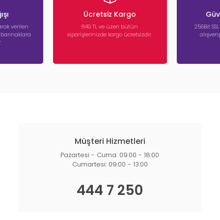
ışı
Ücretsiz Kargo
Güve
rak verilen
849 TL ve üzeri bütün
256Bit SSL
a barınaklara
siparişlerinizde kargo ücretsizdir.
alışver
.
Müşteri Hizmetleri
Pazartesi - Cuma: 09:00 - 18:00
Cumartesi: 09:00 - 13:00
444 7 250