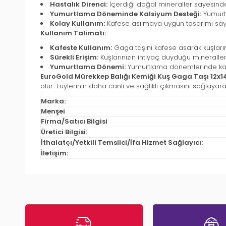
Hastalık Direnci:
İçerdiği doğal mineraller sayesinde ku
Yumurtlama Döneminde Kalsiyum Desteği:
Yumurtl
Kolay Kullanım:
Kafese asılmaya uygun tasarımı saye
Kullanım Talimatı:
Kafeste Kullanım:
Gaga taşını kafese asarak kuşların
Sürekli Erişim:
Kuşlarınızın ihtiyaç duyduğu mineralleri
Yumurtlama Dönemi:
Yumurtlama dönemlerinde kalsiy
EuroGold Mürekkep Balığı Kemiği Kuş Gaga Taşı 12x
olur. Tüylerinin daha canlı ve sağlıklı çıkmasını sağlayarak,
Marka:
Menşei
Firma/Satıcı Bilgisi
Üretici Bilgisi:
İthalatçı/Yetkili Temsilci/İfa Hizmet Sağlayıcı:
İletişim: