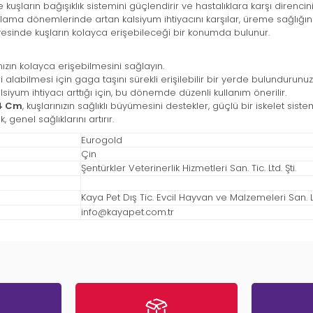
şların bağışıklık sistemini güçlendirir ve hastalıklara karşı direncini a
ama dönemlerinde artan kalsiyum ihtiyacını karşılar, üreme sağlığını
sinde kuşların kolayca erişebileceği bir konumda bulunur.
ızın kolayca erişebilmesini sağlayın.
 alabilmesi için gaga taşını sürekli erişilebilir bir yerde bulundurunuz
um ihtiyacı arttığı için, bu dönemde düzenli kullanım önerilir.
14 Cm
, kuşlarınızın sağlıklı büyümesini destekler, güçlü bir iskelet sis
 genel sağlıklarını artırır.
Eurogold
Çin
Şentürkler Veterinerlik Hizmetleri San. Tic. Ltd. Şti.
Kaya Pet Dış Tic. Evcil Hayvan ve Malzemeleri San. Ltd
info@kayapet.com.tr