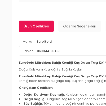
Ürün Özellikleri
Ödeme Seçenekleri
Marka
EuroGold
Barkod
8681144130451
EuroGold Mürekkep Balığı Kemiği Kuş Gaga Taşı 12x
Doğal Kalsiyum Kaynağı ile Sağlıklı Kuşlar
EuroGold Mürekkep Balığı Kemiği Kuş Gaga Taşı 12x
kemiğinden üretilen bu gaga taşı, kuşların gaga sağlığın
Öne Çıkan Özellikler:
Doğal Kalsiyum Kaynağı:
Kalsiyum açısından zengin y
Gaga Sağlığı:
Gaganın sağlıklı bir şekilde törpülenme
Tüy Sağlığı:
Tüylerin daha sağlıklı, canlı ve parlak çık