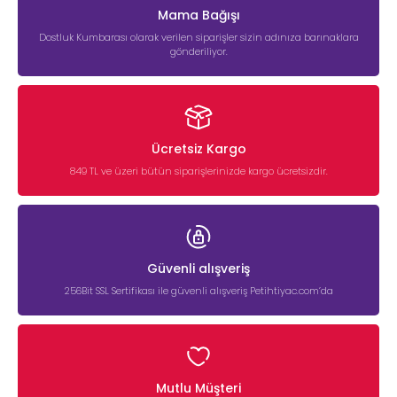
Mama Bağışı
Dostluk Kumbarası olarak verilen siparişler sizin adınıza barınaklara
gönderiliyor.
Ücretsiz Kargo
849 TL ve üzeri bütün siparişlerinizde kargo ücretsizdir.
Güvenli alışveriş
256Bit SSL Sertifikası ile güvenli alışveriş Petihtiyac.com’da
Mutlu Müşteri