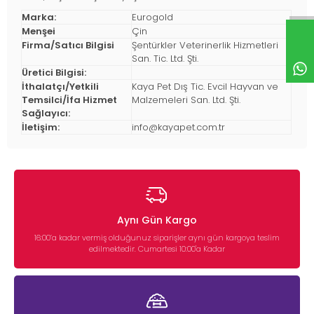
Marka:
Eurogold
Menşei
Çin
Firma/Satıcı Bilgisi
Şentürkler Veterinerlik Hizmetleri
San. Tic. Ltd. Şti.
Üretici Bilgisi:
İthalatçı/Yetkili
Kaya Pet Dış Tic. Evcil Hayvan ve
Temsilci/İfa Hizmet
Malzemeleri San. Ltd. Şti.
Sağlayıcı:
İletişim:
info@kayapet.com.tr
Aynı Gün Kargo
16:00’a kadar vermiş olduğunuz siparişler aynı gün kargoya teslim
edilmektedir. Cumartesi 10:00'a Kadar