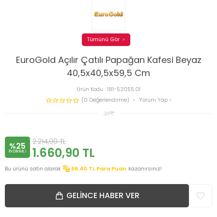
Tümünü Gör
EuroGold Açılır Çatılı Papağan Kafesi Beyaz
40,5x40,5x59,5 Cm
Ürün Kodu :
181-52055.01
(0 Değerlendirme)
Yorum Yap
2.214,00
TL
%25
1.660,90
TL
INDIRIMLI
Bu ürünü satın alarak
66.40
TL Para Puan
kazanırsınız!
GELINCE HABER VER