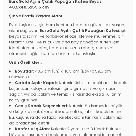
EuroGold Açılır Çatılı Papağan Kafesi Beyaz
40,5x40,5x59,5 cm
Şık ve Pratik Yaşam Alanı
Evcil kuşlarınız için hem konforlu hem de güvenli bir yaşam
alanı sağlayan
EuroGold Açılır Çatılı Papağan Kafesi
, şık
beyaz tasarımı ve fonksiyonel özellikleriyle mükemmel bir
tercihtir. Özellikle küçük ve orta boy papağan türleri için
ideal olan bu kafes, hem kuşunuzun rahatça hareket
etmesini sağlar hem de bakımını kolaylaştırır.
Ürün Özellikleri:
Boyutlar:
40,5 cm (En) x 40,5 cm (Boy) x 59,5 cm
(Yükseklik)
Çatıda Açılır Kapak:
Kafesin üst kısmındaki açılır kapak,
kuşunuzun kolayca kafesin içine girmesini ve çıkmasını
sağlar. Ayrıca, bakım ve temizlik sırasında ekstra kullanım
kolaylığı sunar.
Geniş Kapak Seçenekleri:
Kafesin ön kısmında, büyük
ve küçük olmak üzere iki kademeli açılabilir kapak bulunur.
Bu, kuşunuza daha fazla hareket alanı tanırken, bakımınızı
da pratik hale getirir.
Konforlu İç Alan:
Kafeste 2 yemlik ve 3 tünek bulunur,
böylece kuşunuzun beslenmesi ve dinlenmesi için gerekli