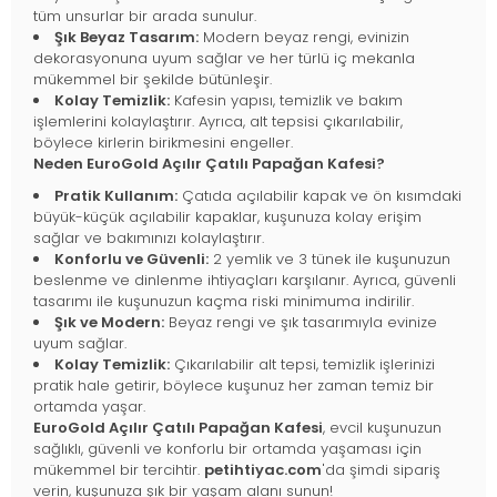
tüm unsurlar bir arada sunulur.
Şık Beyaz Tasarım:
Modern beyaz rengi, evinizin
dekorasyonuna uyum sağlar ve her türlü iç mekanla
mükemmel bir şekilde bütünleşir.
Kolay Temizlik:
Kafesin yapısı, temizlik ve bakım
işlemlerini kolaylaştırır. Ayrıca, alt tepsisi çıkarılabilir,
böylece kirlerin birikmesini engeller.
Neden EuroGold Açılır Çatılı Papağan Kafesi?
Pratik Kullanım:
Çatıda açılabilir kapak ve ön kısımdaki
büyük-küçük açılabilir kapaklar, kuşunuza kolay erişim
sağlar ve bakımınızı kolaylaştırır.
Konforlu ve Güvenli:
2 yemlik ve 3 tünek ile kuşunuzun
beslenme ve dinlenme ihtiyaçları karşılanır. Ayrıca, güvenli
tasarımı ile kuşunuzun kaçma riski minimuma indirilir.
Şık ve Modern:
Beyaz rengi ve şık tasarımıyla evinize
uyum sağlar.
Kolay Temizlik:
Çıkarılabilir alt tepsi, temizlik işlerinizi
pratik hale getirir, böylece kuşunuz her zaman temiz bir
ortamda yaşar.
EuroGold Açılır Çatılı Papağan Kafesi
, evcil kuşunuzun
sağlıklı, güvenli ve konforlu bir ortamda yaşaması için
mükemmel bir tercihtir.
petihtiyac.com
'da şimdi sipariş
verin, kuşunuza şık bir yaşam alanı sunun!