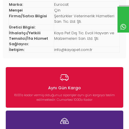
Marka:
Eurocat
Menşei
Çin
Firma/Satıcı Bilgisi
Şentürkler Veterinerlik Hizmetleri
San. Tic. Ltd. Şti.
Üretici Bilgisi:
İthalatçı/Yetkili
Kaya Pet Dış Tic. Evcil Hayvan ve
Temsilci/İfa Hizmet
Malzemeleri San. Ltd. Şti.
Sağlayıcı:
İletişim:
info@kayapet.com.tr
Aynı Gün Kargo
16:00’a kadar vermiş olduğunuz siparişler aynı gün kargoya teslim
edilmektedir. Cumartesi 10:00'a Kadar