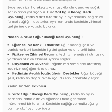
Evde kedinizin hareketsiz kalması, kilo almasına ve sağlık
sorunlarına yol açabilir.
EuroCat Uğur Böceği Kedi
Oyuncağı
, kedinizi aktif tutarak oyun oynamasını sağlar ve
fiziksel sağlığını destekler. Aynı zamanda kedinizin zihinsel
gelişimine de katkıda bulunur.
Neden EuroCat Uğur Böceği Kedi Oyuncağı?
Eğlenceli ve Renkli Tasarım:
Uğur böceği şekli ve
parlak renkleri, kedinizin ilgisini çeker ve onu aktif tutar.
Fiziksel ve Zihinsel Uyarım:
Kedinizin enerjisini atmasına
yardımcı olur ve zihinsel uyarım sağlar.
Dayanıklı ve Güvenli:
Sağlam malzemelerle üretilmiş,
kedinizin sağlığını riske atmaz.
Kedinizin Avcılık İçgüdülerini Destekler:
Uğur böceği
şekli, kedinizin doğal avcılık içgüdülerini harekete geçirir.
Kedinizin Yeni Favorisi
EuroCat Uğur Böceği Kedi Oyuncağı
, kedinizin oyun
saatlerini daha aktif ve eğlenceli hale getirecek
mükemmel bir tercihtir. Kedinizin sağlığı ve mutluluğu için
bu interaktif oyuncak ideal!