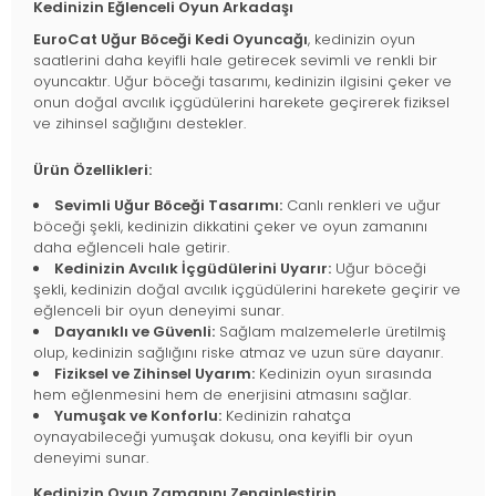
Kedinizin Eğlenceli Oyun Arkadaşı
EuroCat Uğur Böceği Kedi Oyuncağı
, kedinizin oyun
saatlerini daha keyifli hale getirecek sevimli ve renkli bir
oyuncaktır. Uğur böceği tasarımı, kedinizin ilgisini çeker ve
onun doğal avcılık içgüdülerini harekete geçirerek fiziksel
ve zihinsel sağlığını destekler.
Ürün Özellikleri:
Sevimli Uğur Böceği Tasarımı:
Canlı renkleri ve uğur
böceği şekli, kedinizin dikkatini çeker ve oyun zamanını
daha eğlenceli hale getirir.
Kedinizin Avcılık İçgüdülerini Uyarır:
Uğur böceği
şekli, kedinizin doğal avcılık içgüdülerini harekete geçirir ve
eğlenceli bir oyun deneyimi sunar.
Dayanıklı ve Güvenli:
Sağlam malzemelerle üretilmiş
olup, kedinizin sağlığını riske atmaz ve uzun süre dayanır.
Fiziksel ve Zihinsel Uyarım:
Kedinizin oyun sırasında
hem eğlenmesini hem de enerjisini atmasını sağlar.
Yumuşak ve Konforlu:
Kedinizin rahatça
oynayabileceği yumuşak dokusu, ona keyifli bir oyun
deneyimi sunar.
Kedinizin Oyun Zamanını Zenginleştirin