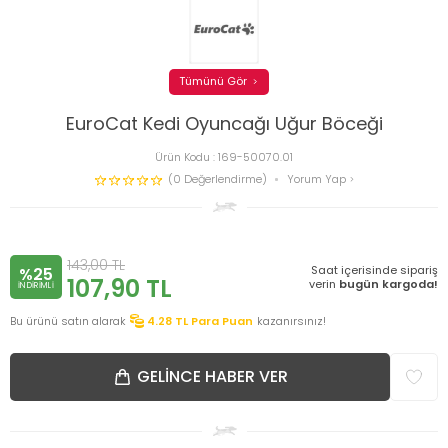
Tümünü Gör
EuroCat Kedi Oyuncağı Uğur Böceği
Ürün Kodu :
169-50070.01
(0 Değerlendirme)
Yorum Yap
143,00
TL
Saat içerisinde sipariş
%25
107,90
TL
verin
bugün kargoda!
INDIRIMLI
Bu ürünü satın alarak
4.28
TL Para Puan
kazanırsınız!
GELINCE HABER VER