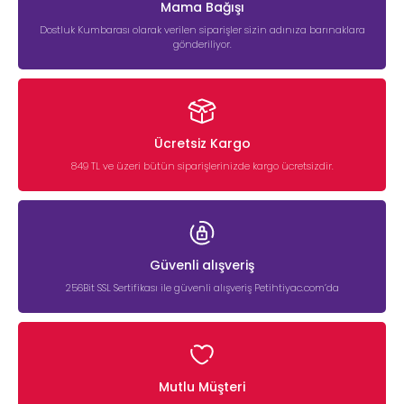
Mama Bağışı
Dostluk Kumbarası olarak verilen siparişler sizin adınıza barınaklara
gönderiliyor.
Ücretsiz Kargo
849 TL ve üzeri bütün siparişlerinizde kargo ücretsizdir.
Güvenli alışveriş
256Bit SSL Sertifikası ile güvenli alışveriş Petihtiyac.com’da
Mutlu Müşteri