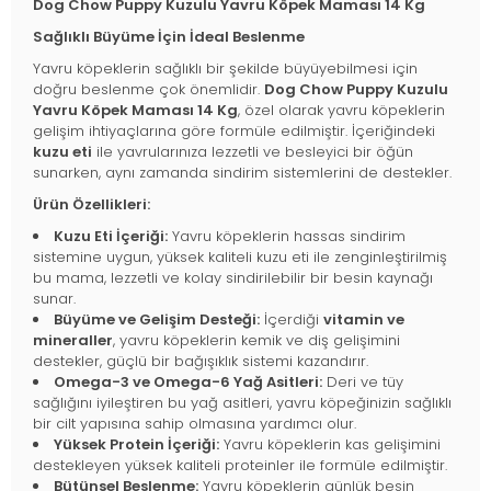
Dog Chow Puppy Kuzulu Yavru Köpek Maması 14 Kg
Sağlıklı Büyüme İçin İdeal Beslenme
Yavru köpeklerin sağlıklı bir şekilde büyüyebilmesi için
doğru beslenme çok önemlidir.
Dog Chow Puppy Kuzulu
Yavru Köpek Maması 14 Kg
, özel olarak yavru köpeklerin
gelişim ihtiyaçlarına göre formüle edilmiştir. İçeriğindeki
kuzu eti
ile yavrularınıza lezzetli ve besleyici bir öğün
sunarken, aynı zamanda sindirim sistemlerini de destekler.
Ürün Özellikleri:
Kuzu Eti İçeriği:
Yavru köpeklerin hassas sindirim
sistemine uygun, yüksek kaliteli kuzu eti ile zenginleştirilmiş
bu mama, lezzetli ve kolay sindirilebilir bir besin kaynağı
sunar.
Büyüme ve Gelişim Desteği:
İçerdiği
vitamin ve
mineraller
, yavru köpeklerin kemik ve diş gelişimini
destekler, güçlü bir bağışıklık sistemi kazandırır.
Omega-3 ve Omega-6 Yağ Asitleri:
Deri ve tüy
sağlığını iyileştiren bu yağ asitleri, yavru köpeğinizin sağlıklı
bir cilt yapısına sahip olmasına yardımcı olur.
Yüksek Protein İçeriği:
Yavru köpeklerin kas gelişimini
destekleyen yüksek kaliteli proteinler ile formüle edilmiştir.
Bütünsel Beslenme:
Yavru köpeklerin günlük besin