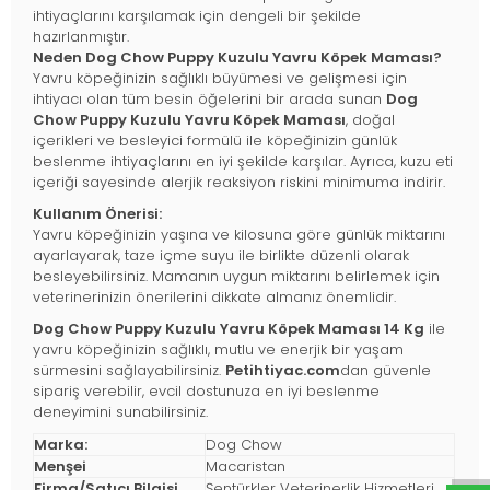
ihtiyaçlarını karşılamak için dengeli bir şekilde
hazırlanmıştır.
Neden Dog Chow Puppy Kuzulu Yavru Köpek Maması?
Yavru köpeğinizin sağlıklı büyümesi ve gelişmesi için
ihtiyacı olan tüm besin öğelerini bir arada sunan
Dog
Chow Puppy Kuzulu Yavru Köpek Maması
, doğal
içerikleri ve besleyici formülü ile köpeğinizin günlük
beslenme ihtiyaçlarını en iyi şekilde karşılar. Ayrıca, kuzu eti
içeriği sayesinde alerjik reaksiyon riskini minimuma indirir.
Kullanım Önerisi:
Yavru köpeğinizin yaşına ve kilosuna göre günlük miktarını
ayarlayarak, taze içme suyu ile birlikte düzenli olarak
besleyebilirsiniz. Mamanın uygun miktarını belirlemek için
veterinerinizin önerilerini dikkate almanız önemlidir.
Dog Chow Puppy Kuzulu Yavru Köpek Maması 14 Kg
ile
yavru köpeğinizin sağlıklı, mutlu ve enerjik bir yaşam
sürmesini sağlayabilirsiniz.
Petihtiyac.com
dan güvenle
sipariş verebilir, evcil dostunuza en iyi beslenme
deneyimini sunabilirsiniz.
Marka:
Dog Chow
Menşei
Macaristan
Firma/Satıcı Bilgisi
Şentürkler Veterinerlik Hizmetleri