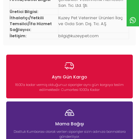
San. Tic. Ltd. Şti.
Üretici Bilgisi:
İthalatçı/Yetkili
Kuzey Pet Veteriner Ürünleri İlaç
Temsilci/İfa Hizmet
ve Gıda San. Dış. Tic. A.Ş
.
Sağlayıcı:
İletişim:
bilgi@kuzeypet.com
Aynı Gün Kargo
16:00’a kadar vermiş olduğunuz siparişler aynı gün kargoya teslim
edilmektedir. Cumartesi 10:00'a Kadar
Mama Bağışı
Dostluk Kumbarası olarak verilen siparişler sizin adınıza barınaklara
gönderiliyor.