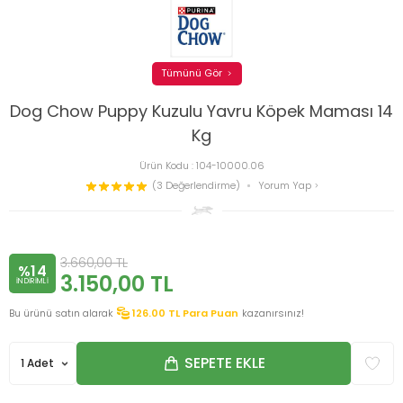
Tümünü Gör
Dog Chow Puppy Kuzulu Yavru Köpek Maması 14
Kg
Ürün Kodu :
104-10000.06
(3 Değerlendirme)
Yorum Yap
3.660,00
TL
%14
3.150,00
TL
INDIRIMLI
Bu ürünü satın alarak
126.00
TL Para Puan
kazanırsınız!
SEPETE EKLE