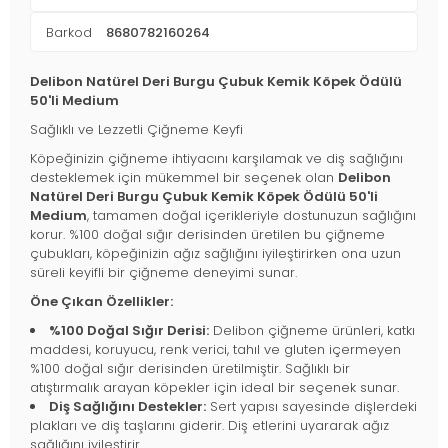
Barkod
8680782160264
Delibon Natürel Deri Burgu Çubuk Kemik Köpek Ödülü
50'li Medium
Sağlıklı ve Lezzetli Çiğneme Keyfi
Köpeğinizin çiğneme ihtiyacını karşılamak ve diş sağlığını
desteklemek için mükemmel bir seçenek olan
Delibon
Natürel Deri Burgu Çubuk Kemik Köpek Ödülü 50'li
Medium
, tamamen doğal içerikleriyle dostunuzun sağlığını
korur. %100 doğal sığır derisinden üretilen bu çiğneme
çubukları, köpeğinizin ağız sağlığını iyileştirirken ona uzun
süreli keyifli bir çiğneme deneyimi sunar.
Öne Çıkan Özellikler:
%100 Doğal Sığır Derisi:
Delibon çiğneme ürünleri, katkı
maddesi, koruyucu, renk verici, tahıl ve gluten içermeyen
%100 doğal sığır derisinden üretilmiştir. Sağlıklı bir
atıştırmalık arayan köpekler için ideal bir seçenek sunar.
Diş Sağlığını Destekler:
Sert yapısı sayesinde dişlerdeki
plakları ve diş taşlarını giderir. Diş etlerini uyararak ağız
sağlığını iyileştirir.