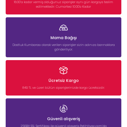
16:00’a kadar vermiş olduğunuz siparişler aynı gün kargoya teslim
edilmektedir. Cumartesi 10:00'a Kadar
Mama Bağışı
Dostluk Kumbarası olarak verilen siparişler sizin adınıza barınaklara
gönderiliyor.
Ücretsiz Kargo
849 TL ve üzeri bütün siparişlerinizde kargo ücretsizdir.
Güvenli alışveriş
256Bit SSL Sertifikası ile güvenli alışveriş Petihtiyac.com’da