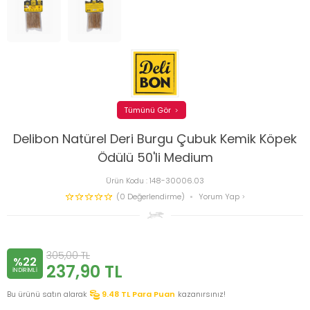
Tümünü Gör
Delibon Natürel Deri Burgu Çubuk Kemik Köpek
Ödülü 50'li Medium
Ürün Kodu :
148-30006.03
(0 Değerlendirme)
Yorum Yap
305,00
TL
%22
237,90
TL
INDIRIMLI
Bu ürünü satın alarak
9.48
TL Para Puan
kazanırsınız!