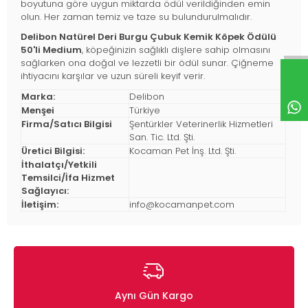
boyutuna göre uygun miktarda ödül verildiğinden emin
olun. Her zaman temiz ve taze su bulundurulmalıdır.
Delibon Natürel Deri Burgu Çubuk Kemik Köpek Ödülü
50'li Medium
, köpeğinizin sağlıklı dişlere sahip olmasını
sağlarken ona doğal ve lezzetli bir ödül sunar. Çiğneme
ihtiyacını karşılar ve uzun süreli keyif verir.
Marka:
Delibon
Menşei
Türkiye
Firma/Satıcı Bilgisi
Şentürkler Veterinerlik Hizmetleri
San. Tic. Ltd. Şti.
Üretici Bilgisi:
Kocaman Pet İnş. Ltd. Şti.
İthalatçı/Yetkili
Temsilci/İfa Hizmet
Sağlayıcı:
İletişim:
info@kocamanpet.com
Aynı Gün Kargo