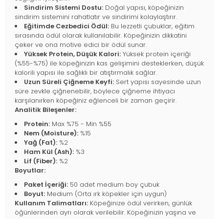
Sindirim Sistemi Dostu:
Doğal yapısı, köpeğinizin
sindirim sistemini rahatlatır ve sindirimi kolaylaştırır.
Eğitimde Cezbedici Ödül:
Bu lezzetli çubuklar, eğitim
sırasında ödül olarak kullanılabilir. Köpeğinizin dikkatini
çeker ve ona motive edici bir ödül sunar.
Yüksek Protein, Düşük Kalori:
Yüksek protein içeriği
(%55-%75) ile köpeğinizin kas gelişimini desteklerken, düşük
kalorili yapısı ile sağlıklı bir atıştırmalık sağlar.
Uzun Süreli Çiğneme Keyfi:
Sert yapısı sayesinde uzun
süre zevkle çiğnenebilir, böylece çiğneme ihtiyacı
karşılanırken köpeğiniz eğlenceli bir zaman geçirir.
Analitik Bileşenler:
Protein:
Max %75 - Min %55
Nem (Moisture):
%15
Yağ (Fat):
%2
Ham Kül (Ash):
%3
Lif (Fiber):
%2
Boyutlar:
Paket İçeriği:
50 adet medium boy çubuk
Boyut:
Medium (Orta ırk köpekler için uygun)
Kullanım Talimatları:
Köpeğinize ödül verirken, günlük
öğünlerinden ayrı olarak verilebilir. Köpeğinizin yaşına ve