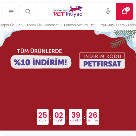
0
Köpek Ödülleri
Köpek Ödül Kemikleri
Delibon Natürel Deri Burgu Çubuk Kemik Köpe
25
02
39
25
:
:
:
gün
saat
dakika
saniye