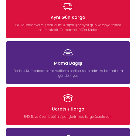
Aynı Gün Kargo
16:00’a kadar vermiş olduğunuz siparişler aynı gün kargoya teslim
edilmektedir. Cumartesi 10:00'a Kadar
Mama Bağışı
Dostluk Kumbarası olarak verilen siparişler sizin adınıza barınaklara
gönderiliyor.
Ücretsiz Kargo
849 TL ve üzeri bütün siparişlerinizde kargo ücretsizdir.