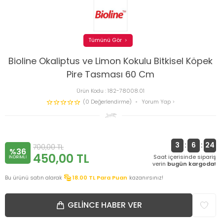
Tümünü Gör
Bioline Okaliptus ve Limon Kokulu Bitkisel Köpek
Pire Tasması 60 Cm
Ürün Kodu :
182-78008.01
(0 Değerlendirme)
Yorum Yap
3
:
6
:
24
700,00
TL
%36
450,00
TL
Saat içerisinde sipariş
INDIRIMLI
verin
bugün kargoda!
Bu ürünü satın alarak
18.00
TL Para Puan
kazanırsınız!
GELINCE HABER VER