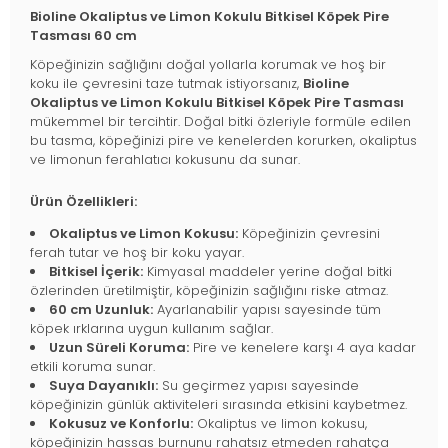
Bioline Okaliptus ve Limon Kokulu Bitkisel Köpek Pire
Tasması 60 cm
Köpeğinizin sağlığını doğal yollarla korumak ve hoş bir
koku ile çevresini taze tutmak istiyorsanız,
Bioline
Okaliptus ve Limon Kokulu Bitkisel Köpek Pire Tasması
mükemmel bir tercihtir. Doğal bitki özleriyle formüle edilen
bu tasma, köpeğinizi pire ve kenelerden korurken, okaliptus
ve limonun ferahlatıcı kokusunu da sunar.
Ürün Özellikleri:
Okaliptus ve Limon Kokusu:
Köpeğinizin çevresini
ferah tutar ve hoş bir koku yayar.
Bitkisel İçerik:
Kimyasal maddeler yerine doğal bitki
özlerinden üretilmiştir, köpeğinizin sağlığını riske atmaz.
60 cm Uzunluk:
Ayarlanabilir yapısı sayesinde tüm
köpek ırklarına uygun kullanım sağlar.
Uzun Süreli Koruma:
Pire ve kenelere karşı 4 aya kadar
etkili koruma sunar.
Suya Dayanıklı:
Su geçirmez yapısı sayesinde
köpeğinizin günlük aktiviteleri sırasında etkisini kaybetmez.
Kokusuz ve Konforlu:
Okaliptus ve limon kokusu,
köpeğinizin hassas burnunu rahatsız etmeden rahatça