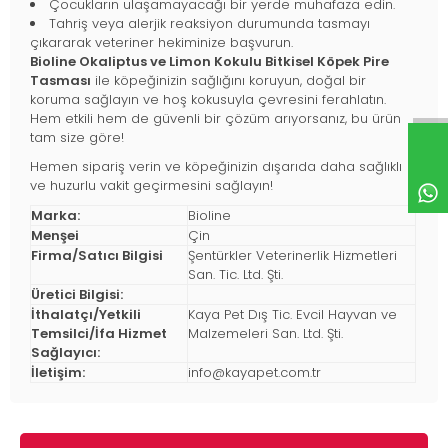
Çocukların ulaşamayacağı bir yerde muhafaza edin.
Tahriş veya alerjik reaksiyon durumunda tasmayı
çıkararak veteriner hekiminize başvurun.
Bioline Okaliptus ve Limon Kokulu Bitkisel Köpek Pire
Tasması
ile köpeğinizin sağlığını koruyun, doğal bir
koruma sağlayın ve hoş kokusuyla çevresini ferahlatın.
Hem etkili hem de güvenli bir çözüm arıyorsanız, bu ürün
tam size göre!
Hemen sipariş verin ve köpeğinizin dışarıda daha sağlıklı
ve huzurlu vakit geçirmesini sağlayın!
Marka:
Bioline
Menşei
Çin
Firma/Satıcı Bilgisi
Şentürkler Veterinerlik Hizmetleri
San. Tic. Ltd. Şti.
Üretici Bilgisi:
İthalatçı/Yetkili
Kaya Pet Dış Tic. Evcil Hayvan ve
Temsilci/İfa Hizmet
Malzemeleri San. Ltd. Şti.
Sağlayıcı:
İletişim:
info@kayapet.com.tr