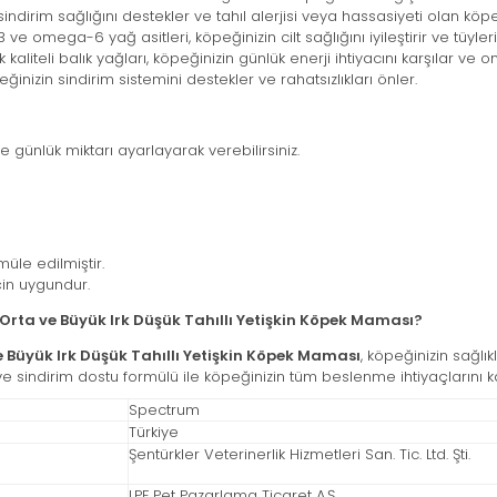
n sindirim sağlığını destekler ve tahıl alerjisi veya hassasiyeti olan köp
ve omega-6 yağ asitleri, köpeğinizin cilt sağlığını iyileştirir ve tüyleri
aliteli balık yağları, köpeğinizin günlük enerji ihtiyacını karşılar ve o
eğinizin sindirim sistemini destekler ve rahatsızlıkları önler.
e günlük miktarı ayarlayarak verebilirsiniz.
müle edilmiştir.
çin uygundur.
rta ve Büyük Irk Düşük Tahıllı Yetişkin Köpek Maması?
 Büyük Irk Düşük Tahıllı Yetişkin Köpek Maması
, köpeğinizin sağlık
er ve sindirim dostu formülü ile köpeğinizin tüm beslenme ihtiyaçlarını ka
Spectrum
Türkiye
Şentürkler Veterinerlik Hizmetleri San. Tic. Ltd. Şti.
LPF Pet Pazarlama Ticaret A.Ş