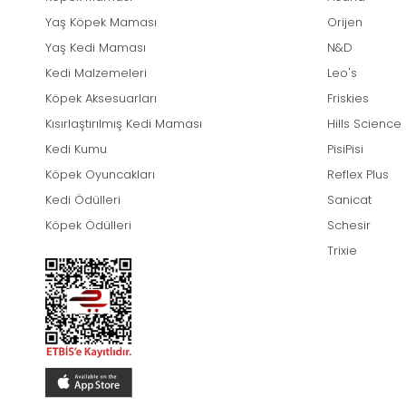
Yaş Köpek Maması
Orijen
Yaş Kedi Maması
N&D
Kedi Malzemeleri
Leo's
Köpek Aksesuarları
Friskies
Kısırlaştırılmış Kedi Maması
Hills Science
Kedi Kumu
PisiPisi
Köpek Oyuncakları
Reflex Plus
Kedi Ödülleri
Sanicat
Köpek Ödülleri
Schesir
Trixie