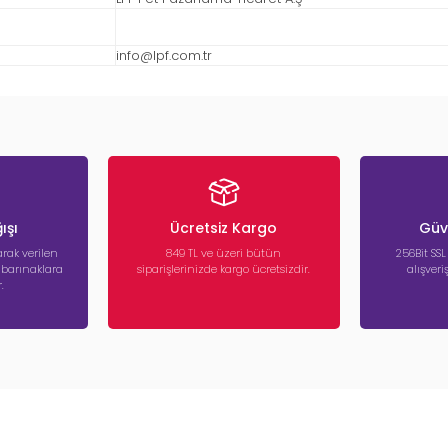
info@lpf.com.tr
ışı
Ücretsiz Kargo
Güve
rak verilen
849 TL ve üzeri bütün
256Bit SSL
a barınaklara
siparişlerinizde kargo ücretsizdir.
alışver
.