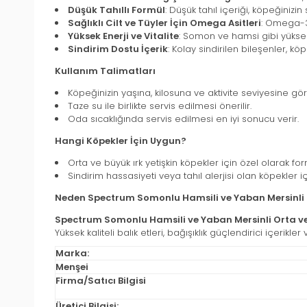
Düşük Tahıllı Formül
: Düşük tahıl içeriği, köpeğinizi
Sağlıklı Cilt ve Tüyler İçin Omega Asitleri
: Omega-3 
Yüksek Enerji ve Vitalite
: Somon ve hamsi gibi yüksek k
Sindirim Dostu İçerik
: Kolay sindirilen bileşenler, köp
Kullanım Talimatları
Köpeğinizin yaşına, kilosuna ve aktivite seviyesine gör
Taze su ile birlikte servis edilmesi önerilir.
Oda sıcaklığında servis edilmesi en iyi sonucu verir.
Hangi Köpekler İçin Uygun?
Orta ve büyük ırk yetişkin köpekler için özel olarak for
Sindirim hassasiyeti veya tahıl alerjisi olan köpekler i
Neden Spectrum Somonlu Hamsili ve Yaban Mersinli O
Spectrum Somonlu Hamsili ve Yaban Mersinli Orta ve
Yüksek kaliteli balık etleri, bağışıklık güçlendirici içerikl
Marka:
Menşei
Firma/Satıcı Bilgisi
Üretici Bilgisi: