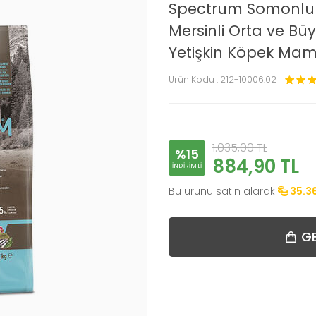
Spectrum Somonlu 
Mersinli Orta ve Büy
Yetişkin Köpek Mam
Ürün Kodu :
212-10006.02
1.035,00
TL
%15
884,90
TL
INDIRIMLI
Bu ürünü satın alarak
35.3
GE