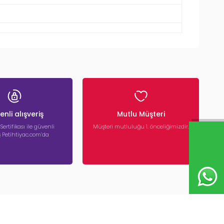
nli alışveriş
Mutlu Müşteri
 Sertifikası ile güvenli
Müşteri mutluluğu 1. önceliğimizdir.
iş Petihtiyac.com’da