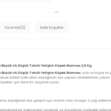
Yorumlar(2)
İade Koşulları
Büyük Irk Düşük Tahıllı Yetişkin Köpek Maması 2,5 Kg
 Büyük Irk Düşük Tahıllı Yetişkin Köpek Maması
, orta ve büyük ırk 
ek kaliteli balık etleri, köpeğinizin kas yapısını desteklerken, yaban m
 köpekler için ideal bir seçenek sunar.
si, köpeğinizin kas gelişimi için önemli olan omega-3 yağ asitlerini 
 antioksidanlar bakımından zengindir ve köpeğinizin bağışıklık sistemi