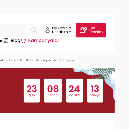
Hoş Geldiniz!
0,00
0
Hesabım
Sepetim
Blog
Kampanyalar
ar
k Irk Düşük Tahıllı Yetişkin Köpek Maması 2,5 Kg
23
08
24
12
:
:
:
gün
saat
dakika
saniye