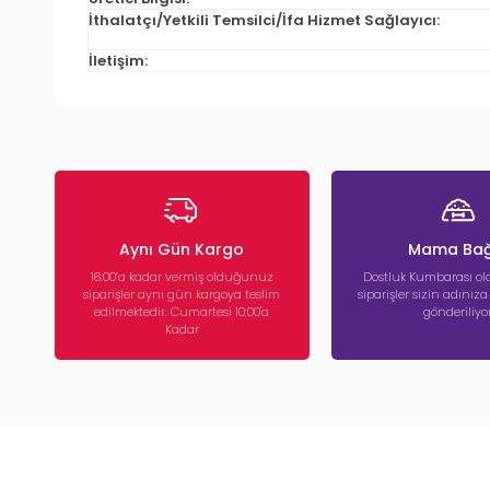
İthalatçı/Yetkili Temsilci/İfa Hizmet Sağlayıcı:
İletişim:
Aynı Gün Kargo
Mama Bağ
16:00’a kadar vermiş olduğunuz
Dostluk Kumbarası ola
siparişler aynı gün kargoya teslim
siparişler sizin adınız
edilmektedir. Cumartesi 10:00'a
gönderiliyor
Kadar