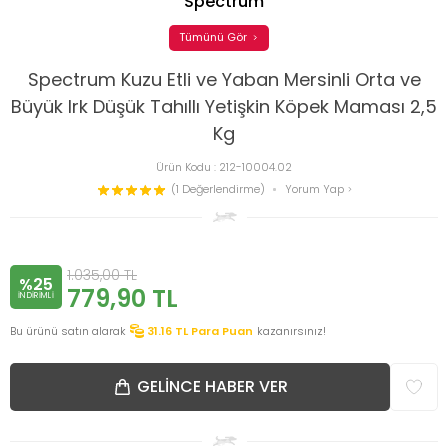
Spectrum
Tümünü Gör
Spectrum Kuzu Etli ve Yaban Mersinli Orta ve
Büyük Irk Düşük Tahıllı Yetişkin Köpek Maması 2,5
Kg
Ürün Kodu :
212-10004.02
(1 Değerlendirme)
Yorum Yap
1.035,00
TL
%25
779,90
TL
INDIRIMLI
Bu ürünü satın alarak
31.16
TL Para Puan
kazanırsınız!
GELINCE HABER VER