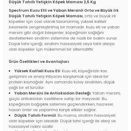
Düşük Tahıllı Yetişkin Köpek Maması 2,5 Kg
Spectrum Kuzu Etli ve Yaban Mersinli Orta ve Büyük Irk
Düşük Tahıllı Yetişkin Köpek Maması
, orta ve büyük ırk
köpekler için özel olarak tasarlanmış, yüksek kaliteli
besinlerle zenginleştirilmiş bir mamadır. Kuzu eti ve yaban
mersini gibi doğal bileşenler, köpeğinizin sağlığını
desteklerken sindirim sistemine de nazik bir bakım sunar.
Düşük tahıl içeriği, sindirim hassasiyeti veya tahıl alerjisi
olan köpekler için mükemmel bir alternatiftir.
Ürün Özellikleri ve Avantajları
Yüksek Kaliteli Kuzu Eti
: Kuzu eti, köpeğinizin kas
gelişimini ve enerji ihtiyacını karşılamak için ideal bir
protein kaynağıdır. Aynı zamanda kolay sindirilen, düşük
yağlı bir et türüdür.
Yaban Mersini ile Antioksidan Desteği
: Yaban mersini,
güçlü antioksidan özelliklere sahip bir meyvedir. Bu,
köpeğinizin bağışıklık sistemini güçlendirirken, hücresel
hasarı önler ve yaşlanma karşıtı etkiler sağlar.
Düşük Tahıllı Formül
: Bu mama, sindirim hassasiyeti
olan köpekler için idealdir. Düşük tahıl içeriği ile alerji ve
hassasiyet riskini azaltır.