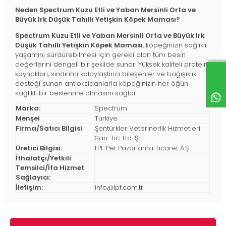
Neden Spectrum Kuzu Etli ve Yaban Mersinli Orta ve
Büyük Irk Düşük Tahıllı Yetişkin Köpek Maması?
Spectrum Kuzu Etli ve Yaban Mersinli Orta ve Büyük Irk
Düşük Tahıllı Yetişkin Köpek Maması
, köpeğinizin sağlıklı
yaşamını sürdürebilmesi için gerekli olan tüm besin
değerlerini dengeli bir şekilde sunar. Yüksek kaliteli protein
kaynakları, sindirimi kolaylaştırıcı bileşenler ve bağışıklık
desteği sunan antioksidanlarla köpeğinizin her öğün
sağlıklı bir beslenme almasını sağlar.
Marka:
Spectrum
Menşei
Türkiye
Firma/Satıcı Bilgisi
Şentürkler Veterinerlik Hizmetleri
San. Tic. Ltd. Şti.
Üretici Bilgisi:
LPF Pet Pazarlama Ticaret A.Ş
İthalatçı/Yetkili
Temsilci/İfa Hizmet
Sağlayıcı:
İletişim:
info@lpf.com.tr