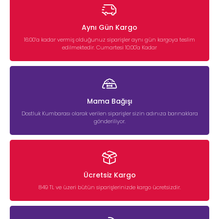
Aynı Gün Kargo
16:00’a kadar vermiş olduğunuz siparişler aynı gün kargoya teslim
edilmektedir. Cumartesi 10:00'a Kadar
Mama Bağışı
Dostluk Kumbarası olarak verilen siparişler sizin adınıza barınaklara
gönderiliyor.
Ücretsiz Kargo
849 TL ve üzeri bütün siparişlerinizde kargo ücretsizdir.