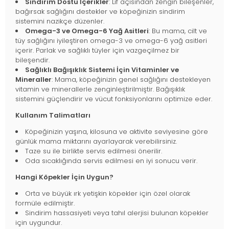
Sindirim Dostu İçerikler
: Lif açısından zengin bileşenler,
bağırsak sağlığını destekler ve köpeğinizin sindirim
sistemini nazikçe düzenler.
Omega-3 ve Omega-6 Yağ Asitleri
: Bu mama, cilt ve
tüy sağlığını iyileştiren omega-3 ve omega-6 yağ asitleri
içerir. Parlak ve sağlıklı tüyler için vazgeçilmez bir
bileşendir.
Sağlıklı Bağışıklık Sistemi İçin Vitaminler ve
Mineraller
: Mama, köpeğinizin genel sağlığını destekleyen
vitamin ve minerallerle zenginleştirilmiştir. Bağışıklık
sistemini güçlendirir ve vücut fonksiyonlarını optimize eder.
Kullanım Talimatları
Köpeğinizin yaşına, kilosuna ve aktivite seviyesine göre
günlük mama miktarını ayarlayarak verebilirsiniz.
Taze su ile birlikte servis edilmesi önerilir.
Oda sıcaklığında servis edilmesi en iyi sonucu verir.
Hangi Köpekler İçin Uygun?
Orta ve büyük ırk yetişkin köpekler için özel olarak
formüle edilmiştir.
Sindirim hassasiyeti veya tahıl alerjisi bulunan köpekler
için uygundur.