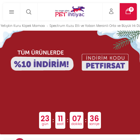
0
Yetişkin Kuru Köpek Maması
Spectrum Kuzu Etli ve Yaban Mersinli Orta ve Büyük Irk D
23
11
07
35
:
:
:
gün
saat
dakika
saniye