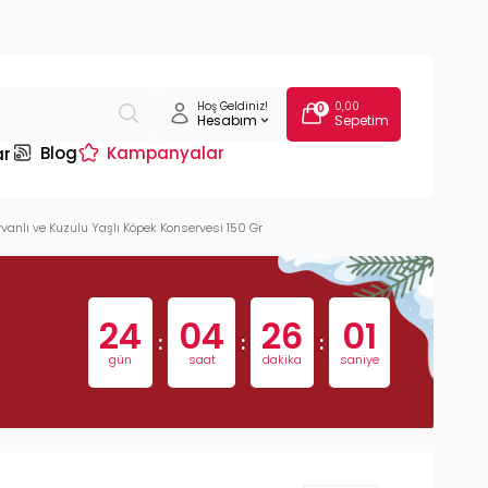
Hoş Geldiniz!
0,00
0
Hesabım
Sepetim
Blog
Kampanyalar
ar
nlı ve Kuzulu Yaşlı Köpek Konservesi 150 Gr
24
04
26
01
:
:
:
gün
saat
dakika
saniye