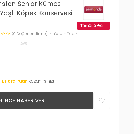
sten Senior Kümes
Yaşlı Köpek Konservesi
Tümünü Gör
(0 Değerlendirme)
Yorum Yap
TL Para Puan
kazanırsınız!
LINCE HABER VER