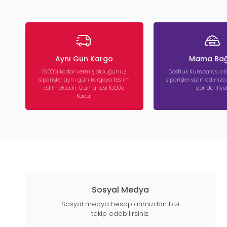
Aynı Gün Kargo
Mama Bağ
16:00’a kadar vermiş olduğunuz
Dostluk Kumbarası ola
siparişler aynı gün kargoya teslim
siparişler sizin adınız
edilmektedir. Cumartesi 10:00'a
gönderiliyor
Kadar
Sosyal Medya
Sosyal medya hesaplarımızdan bizi
takip edebilirsiniz.