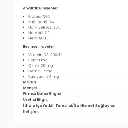
Analitik Bileşenler
Protein %9,5
Yağ İçeriği %4
Ham Selüloz %0,5
Ham kül %2
Nem %83
Besinsel İlaveler
Vitamin D3: 200 IU
Bakır: 1 mg
Çinko: 26 mg
Demir: 1,7 mg
Kalsiyum: 0,4 mg
Marka:
Menşei
Firma/Satıcı Bilgisi
Üretici Bilgisi:
İthalatçı/Yetkili Temsilci/İfa Hizmet Sağlayıcı:
İletişim: