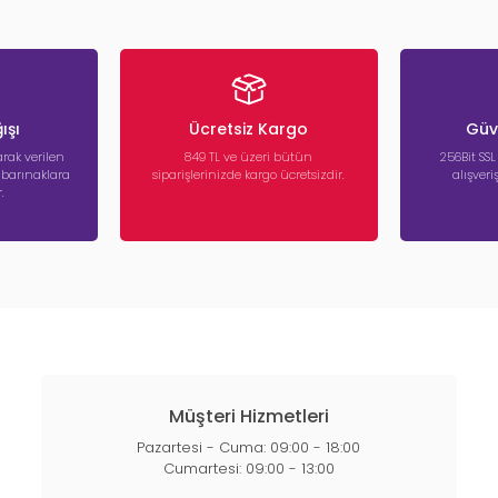
ışı
Ücretsiz Kargo
Güve
rak verilen
849 TL ve üzeri bütün
256Bit SSL
a barınaklara
siparişlerinizde kargo ücretsizdir.
alışver
.
Müşteri Hizmetleri
Pazartesi - Cuma: 09:00 - 18:00
Cumartesi: 09:00 - 13:00