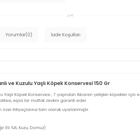
Yorumlar(0)
İade Koşulları
ı ve Kuzulu Yaşlı Köpek Konservesi 150 Gr
şlı Köpek Konservesi , 7 yaşından itibaren yetişkin köpekler için en
tesi, eşsiz bir mutfak zevkini garanti eder.
 özel ihtiyaçlarına tam olarak uyarlanmıştır.
ır Eti %8, Kuzu, Domuz)