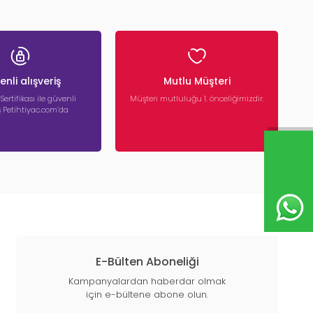
nli alışveriş
Mutlu Müşteri
 Sertifikası ile güvenli
Müşteri mutluluğu 1. önceliğimizdir.
iş Petihtiyac.com’da
E-Bülten Aboneliği
Kampanyalardan haberdar olmak
için e-bültene abone olun.