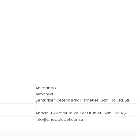
Animando
Almanya
Şentürkler Veterinerlik Hizmetleri San. Tic. Ltd. Şti.
Anadolu Akvaryum ve Pet Ürünleri San. Tic. A.Ş.
info@anadolupet.com.tr