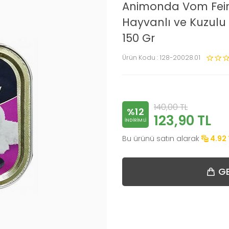
Animonda Vom Fein
Hayvanlı ve Kuzulu 
150 Gr
Ürün Kodu :
128-20028.01
140,00
TL
%12
123,90
TL
INDIRIMLI
Bu ürünü satın alarak
4.92
GE