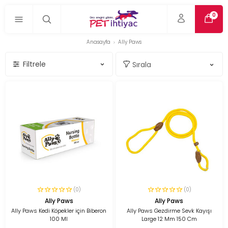
0
Anasayfa
Ally Paws
Filtrele
(0)
(0)
Ally Paws
Ally Paws
Ally Paws Kedi Köpekler için Biberon
Ally Paws Gezdirme Sevk Kayışı
100 Ml
Large 12 Mm 150 Cm