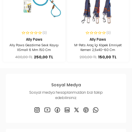
(0)
(0)
Ally Paws
Ally Paws
Ally Paws Gezdirme Sevk Kayışı
M-Pets Araç İçi Köpek Emniyet
XSmall 6 Mm 150 Cm
Kemeri 2,5x40-60 Cm
400,00 TL
250,00 TL
200,00 TL
150,00 TL
Sosyal Medya
Sosyal medya hesaplarımızdan bizi takip
edebilirsiniz.