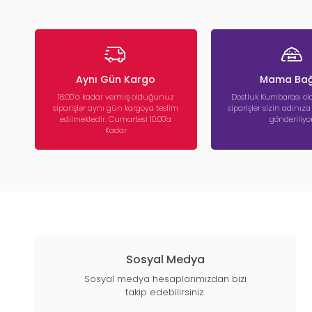
Aynı Gün Kargo
Mama Bağ
16:00’a kadar vermiş olduğunuz
Dostluk Kumbarası ola
siparişler aynı gün kargoya teslim
siparişler sizin adınız
edilmektedir. Cumartesi 10:00'a
gönderiliyor
Kadar
Sosyal Medya
Sosyal medya hesaplarımızdan bizi
takip edebilirsiniz.