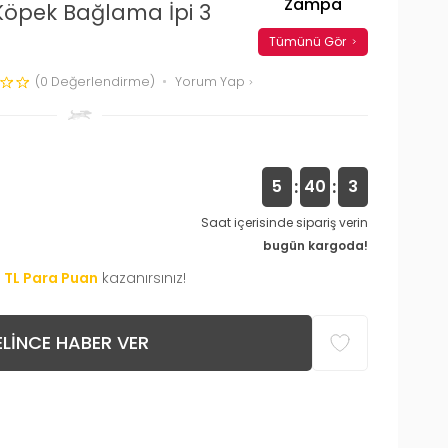
Zampa
Köpek Bağlama İpi 3
Tümünü Gör
(0 Değerlendirme)
Yorum Yap
:
:
5
40
2
Saat içerisinde sipariş verin
bugün kargoda!
0
TL Para Puan
kazanırsınız!
LINCE HABER VER