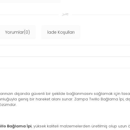
Yorumlar(0)
İade Koşulları
larınızın dışarıda güvenli bir şekilde bağlanmasını sağlamak için tas
nluğuyla geniş bir hareket alanı sunar. Zampa Twillo Bağlama İpi, dı
çözümdür.
llo Bağlama İpi
, yüksek kaliteli malzemelerden üretilmiş olup uzun 