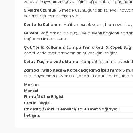
ve evcil hayvanınızın güvenliğini sağlamak için güçlüdür.
5 Metre Uzunluk:
5 metre uzunluğundaki ip, evcil hayvanın
hareket etmesine imkan verir.
Konforlu Kullanım:
Hafif ve esnek yapısı, hem evcil hay
Güvenli Bağlama:
İpin güçlü ve güvenli bağlantı nokta
bağlama imkanı sunar.
Çok Yönlü Kullanım:
Zampa Twillo Kedi & Köpek Bağl
gezintilerde evcil hayvanınızın güvenliğini sağlar.
Kolay Taşıma ve Saklama:
Kompakt tasarımı sayesinde 
Zampa Twillo Kedi & Köpek Bağlama İpi 3 mm x 5 m
,
evcil hayvanınızı güvenle dışarıda tutabilir, her koşulda ra
Marka:
Menşei
Firma/Satıcı Bilgisi
Üretici Bilgisi:
İthalatçı/Yetkili Temsilci/İfa Hizmet Sağlayıcı:
İletişim: