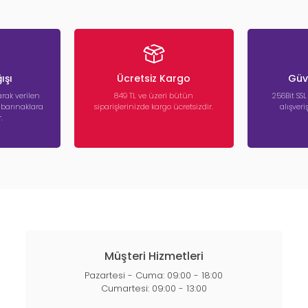
ışı
Ücretsiz Kargo
Güve
rak verilen
849 TL ve üzeri bütün
256Bit SSL
a barınaklara
siparişlerinizde kargo ücretsizdir.
alışver
.
Müşteri Hizmetleri
Pazartesi - Cuma: 09:00 - 18:00
Cumartesi: 09:00 - 13:00