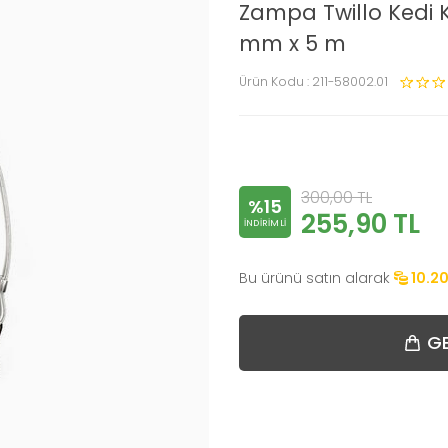
Zampa Twillo Kedi 
mm x 5 m
Ürün Kodu :
211-58002.01
300,00
TL
%15
255,90
TL
INDIRIMLI
Bu ürünü satın alarak
10.2
GE