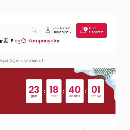
Hoş Geldiniz!
0,00
0
Hesabım
Sepetim
Blog
Kampanyalar
ar
 Köpek Bağlama İpi 3 mm x 5 m
23
18
40
00
:
:
:
gün
saat
dakika
saniye