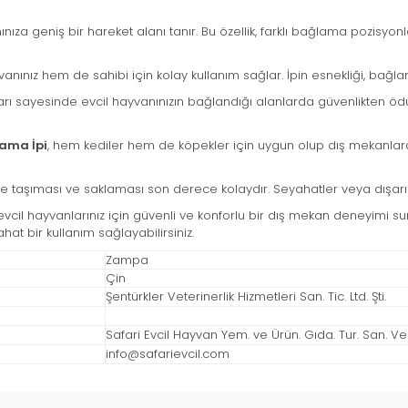
ıza geniş bir hareket alanı tanır. Bu özellik, farklı bağlama pozisyonla
vanınız hem de sahibi için kolay kullanım sağlar. İpin esnekliği, bağl
ları sayesinde evcil hayvanınızın bağlandığı alanlarda güvenlikten ö
ama İpi
, hem kediler hem de köpekler için uygun olup dış mekanlarda
taşıması ve saklaması son derece kolaydır. Seyahatler veya dışarıda
 evcil hayvanlarınız için güvenli ve konforlu bir dış mekan deneyimi 
hat bir kullanım sağlayabilirsiniz.
Zampa
Çin
Şentürkler Veterinerlik Hizmetleri San. Tic. Ltd. Şti.
Safari Evcil Hayvan Yem. ve Ürün. Gıda. Tur. San. Ve Ti
info@safarievcil.com