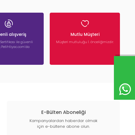
nli alışveriş
Mutlu Müşteri
 Sertifikası ile güvenli
Müşteri mutluluğu 1. önceliğimizdir.
iş Petihtiyac.com’da
E-Bülten Aboneliği
Kampanyalardan haberdar olmak
için e-bültene abone olun.