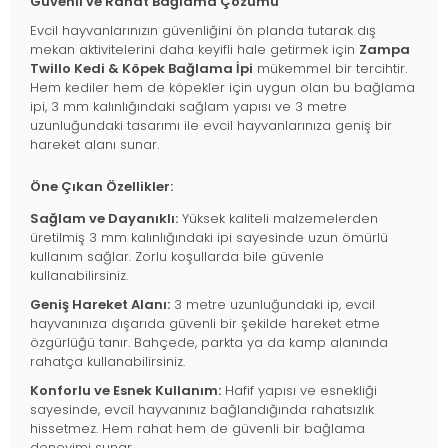
Güvenli ve Rahat Bağlama Çözümü
Evcil hayvanlarınızın güvenliğini ön planda tutarak dış
mekan aktivitelerini daha keyifli hale getirmek için
Zampa
Twillo Kedi & Köpek Bağlama İpi
mükemmel bir tercihtir.
Hem kediler hem de köpekler için uygun olan bu bağlama
ipi, 3 mm kalınlığındaki sağlam yapısı ve 3 metre
uzunluğundaki tasarımı ile evcil hayvanlarınıza geniş bir
hareket alanı sunar.
Öne Çıkan Özellikler:
Sağlam ve Dayanıklı:
Yüksek kaliteli malzemelerden
üretilmiş 3 mm kalınlığındaki ipi sayesinde uzun ömürlü
kullanım sağlar. Zorlu koşullarda bile güvenle
kullanabilirsiniz.
Geniş Hareket Alanı:
3 metre uzunluğundaki ip, evcil
hayvanınıza dışarıda güvenli bir şekilde hareket etme
özgürlüğü tanır. Bahçede, parkta ya da kamp alanında
rahatça kullanabilirsiniz.
Konforlu ve Esnek Kullanım:
Hafif yapısı ve esnekliği
sayesinde, evcil hayvanınız bağlandığında rahatsızlık
hissetmez. Hem rahat hem de güvenli bir bağlama
deneyimi sunar.