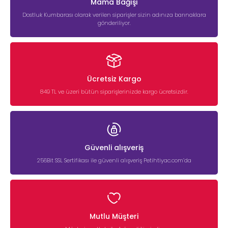
Mama Bağışı
Dostluk Kumbarası olarak verilen siparişler sizin adınıza barınaklara
gönderiliyor.
Ücretsiz Kargo
849 TL ve üzeri bütün siparişlerinizde kargo ücretsizdir.
Güvenli alışveriş
256Bit SSL Sertifikası ile güvenli alışveriş Petihtiyac.com’da
Mutlu Müşteri