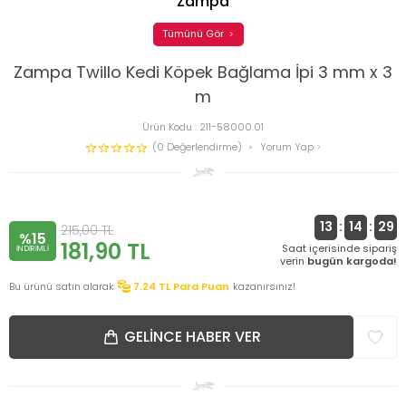
Zampa
Tümünü Gör
Zampa Twillo Kedi Köpek Bağlama İpi 3 mm x 3
m
Ürün Kodu :
211-58000.01
(0 Değerlendirme)
Yorum Yap
13
:
14
:
28
215,00
TL
%15
181,90
TL
Saat içerisinde sipariş
INDIRIMLI
verin
bugün kargoda!
Bu ürünü satın alarak
7.24
TL Para Puan
kazanırsınız!
GELINCE HABER VER