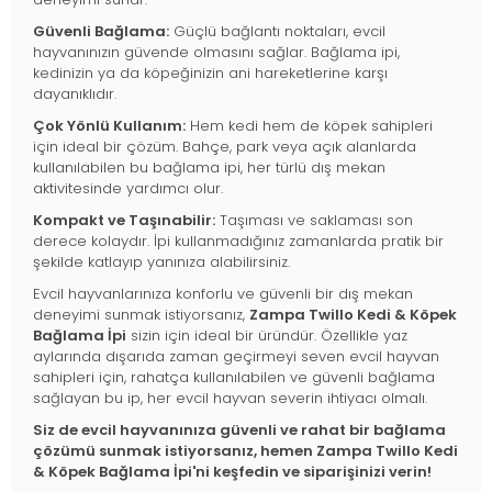
Güvenli Bağlama:
Güçlü bağlantı noktaları, evcil
hayvanınızın güvende olmasını sağlar. Bağlama ipi,
kedinizin ya da köpeğinizin ani hareketlerine karşı
dayanıklıdır.
Çok Yönlü Kullanım:
Hem kedi hem de köpek sahipleri
için ideal bir çözüm. Bahçe, park veya açık alanlarda
kullanılabilen bu bağlama ipi, her türlü dış mekan
aktivitesinde yardımcı olur.
Kompakt ve Taşınabilir:
Taşıması ve saklaması son
derece kolaydır. İpi kullanmadığınız zamanlarda pratik bir
şekilde katlayıp yanınıza alabilirsiniz.
Evcil hayvanlarınıza konforlu ve güvenli bir dış mekan
deneyimi sunmak istiyorsanız,
Zampa Twillo Kedi & Köpek
Bağlama İpi
sizin için ideal bir üründür. Özellikle yaz
aylarında dışarıda zaman geçirmeyi seven evcil hayvan
sahipleri için, rahatça kullanılabilen ve güvenli bağlama
sağlayan bu ip, her evcil hayvan severin ihtiyacı olmalı.
Siz de evcil hayvanınıza güvenli ve rahat bir bağlama
çözümü sunmak istiyorsanız, hemen Zampa Twillo Kedi
& Köpek Bağlama İpi'ni keşfedin ve siparişinizi verin!