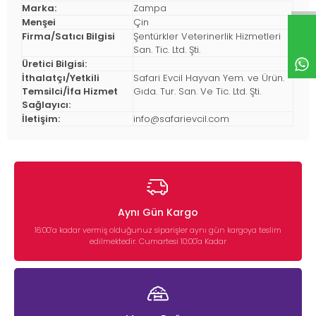
Marka:
Zampa
Menşei
Çin
Firma/Satıcı Bilgisi
Şentürkler Veterinerlik Hizmetleri
San. Tic. Ltd. Şti.
Üretici Bilgisi:
İthalatçı/Yetkili
Safari Evcil Hayvan Yem. ve Ürün.
Temsilci/İfa Hizmet
Gıda. Tur. San. Ve Tic. Ltd. Şti.
Sağlayıcı:
İletişim:
info@safarievcil.com
Aynı Gün Kargo
16:00’a kadar vermiş olduğunuz siparişler aynı gün kargoya teslim
edilmektedir. Cumartesi 10:00'a Kadar