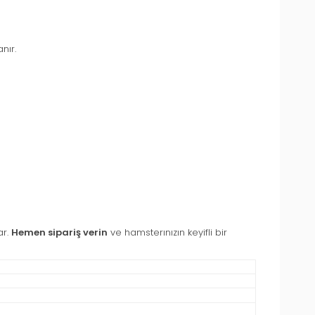
nır.
ar.
Hemen sipariş verin
ve hamsterınızın keyifli bir