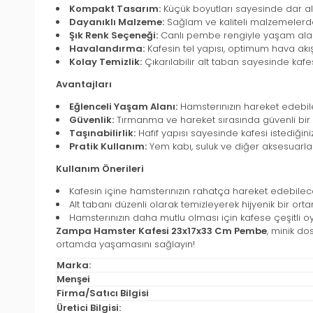
Kompakt Tasarım:
Küçük boyutları sayesinde dar alanl
Dayanıklı Malzeme:
Sağlam ve kaliteli malzemelerden 
Şık Renk Seçeneği:
Canlı pembe rengiyle yaşam alanın
Havalandırma:
Kafesin tel yapısı, optimum hava akı
Kolay Temizlik:
Çıkarılabilir alt taban sayesinde kafesi
Avantajları
Eğlenceli Yaşam Alanı:
Hamsterınızın hareket edebilec
Güvenlik:
Tırmanma ve hareket sırasında güvenli bir 
Taşınabilirlik:
Hafif yapısı sayesinde kafesi istediğiniz
Pratik Kullanım:
Yem kabı, suluk ve diğer aksesuarlar
Kullanım Önerileri
Kafesin içine hamsterınızın rahatça hareket edebilec
Alt tabanı düzenli olarak temizleyerek hijyenik bir ort
Hamsterınızın daha mutlu olması için kafese çeşitli o
Zampa Hamster Kafesi 23x17x33 Cm Pembe
, minik do
ortamda yaşamasını sağlayın!
Marka:
Menşei
Firma/Satıcı Bilgisi
Üretici Bilgisi: