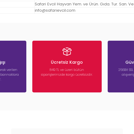
Safari Evcil Hayvan Yem. ve Ürün. Gıda. Tur. San. Ve Ti
info@safarievcil.com
ışı
Ücretsiz Kargo
Güve
rak verilen
849 TL ve üzeri bütün
256Bit SSL
a barınaklara
siparişlerinizde kargo ücretsizdir.
alışver
.