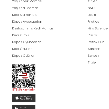
Yaş Köpek Maması
Orijen
Yaş Kedi Maması
N&D
Kedi Malzemeleri
Leo's
Köpek Aksesuarları
Friskies
Kısırlaştırılmış Kedi Maması
Hills Science
Kedi Kumu
PisiPisi
Köpek Oyuncakları
Reflex Plus
Kedi Ödülleri
Sanicat
Köpek Ödülleri
Schesir
Trixie