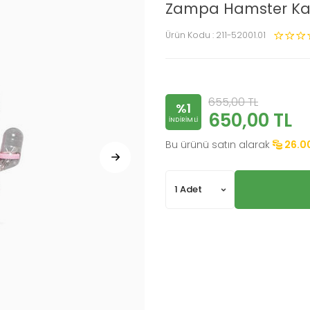
Zampa Hamster Kaf
Ürün Kodu :
211-52001.01
655,00
TL
%1
650,00
TL
INDIRIMLI
Bu ürünü satın alarak
26.0