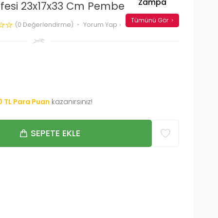
Zampa
esi 23x17x33 Cm Pembe
Tümünü Gör
(0 Değerlendirme)
Yorum Yap
0
TL Para Puan
kazanırsınız!
SEPETE EKLE