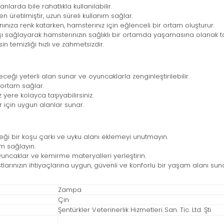
arda bile rahatlıkla kullanılabilir.
üretilmiştir, uzun süreli kullanım sağlar.
ıza renk katarken, hamsterınız için eğlenceli bir ortam oluşturur.
şı sağlayarak hamsterınızın sağlıklı bir ortamda yaşamasına olanak ta
n temizliği hızlı ve zahmetsizdir.
eği yeterli alan sunar ve oyuncaklarla zenginleştirilebilir.
ortam sağlar.
 yere kolayca taşıyabilirsiniz.
 için uygun alanlar sunar.
eği bir koşu çarkı ve uyku alanı eklemeyi unutmayın.
am sağlayın.
yuncaklar ve kemirme materyalleri yerleştirin.
stlarınızın ihtiyaçlarına uygun, güvenli ve konforlu bir yaşam alanı sun
Zampa
Çin
Şentürkler Veterinerlik Hizmetleri San. Tic. Ltd. Şti.