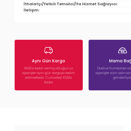
İthalatçı/Yetkili Temsilci/İfa Hizmet Sağlayıcı:
İletişim:
Aynı Gün Kargo
Mama Bağ
16:00’a kadar vermiş olduğunuz
Dostluk Kumbarası ola
siparişler aynı gün kargoya teslim
siparişler sizin adınız
edilmektedir. Cumartesi 10:00'a
gönderiliyor
Kadar