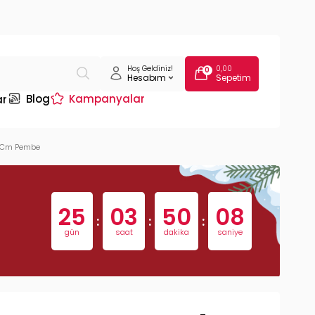
Hoş Geldiniz!
0,00
0
Hesabım
Sepetim
Blog
Kampanyalar
ar
3 Cm Pembe
25
03
50
07
:
:
:
gün
saat
dakika
saniye