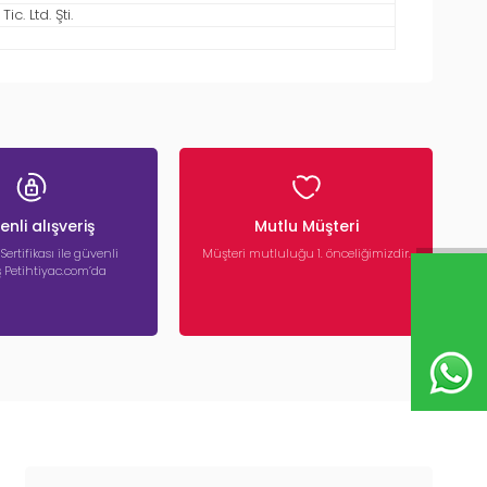
c. Ltd. Şti.
nli alışveriş
Mutlu Müşteri
 Sertifikası ile güvenli
Müşteri mutluluğu 1. önceliğimizdir.
iş Petihtiyac.com’da